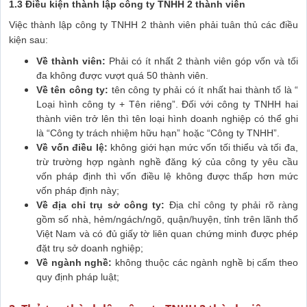
1.3 Điều kiện thành lập công ty TNHH 2 thành viên
Việc thành lập công ty TNHH 2 thành viên phải tuân thủ các điều
kiện sau:
Về thành viên:
Phải có ít nhất 2 thành viên góp vốn và tối
đa không được vượt quá 50 thành viên.
Về tên công ty:
tên công ty phải có ít nhất hai thành tố là “
Loại hình công ty + Tên riêng”. Đối với công ty TNHH hai
thành viên trở lên thì tên loại hình doanh nghiệp có thể ghi
là “Công ty trách nhiệm hữu hạn” hoặc “Công ty TNHH”.
Về vốn điều lệ:
không giới hạn mức vốn tối thiểu và tối đa,
trừ trường hợp ngành nghề đăng ký của công ty yêu cầu
vốn pháp định thì vốn điều lệ không được thấp hơn mức
vốn pháp định này;
Về địa chỉ trụ sở công ty:
Địa chỉ công ty phải rõ ràng
gồm số nhà, hẻm/ngách/ngõ, quận/huyện, tỉnh trên lãnh thổ
Việt Nam và có đủ giấy tờ liên quan chứng minh được phép
đặt trụ sở doanh nghiệp;
Về ngành nghề:
không thuộc các ngành nghề bị cấm theo
quy định pháp luật;