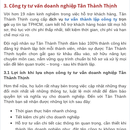
3. Công ty tư vấn doanh nghiệp Tân Thành Thịnh
Với hơn 19 năm kinh nghiệm trong việc hỗ trợ khách hàng, Tân
Thành Thịnh cung cấp
dịch vụ
tư vấn thành lập công ty
trọn
gói
uy tín tại TPHCM, cam kết hỗ trợ khách hàng hoàn tất mọi hồ
sơ, thủ tục với chi phí thấp nhất, tiết kiệm thời gian, chi phí và hạn
chế mọi rủi ro.
Đội ngũ nhân sự Tân Thành Thịnh đảm bảo 100% thành công khi
đăng ký thành lập bởi mỗi thành viên, nhân sự được Tân Thành
Thịnh tuyển chọn gắt gao từ khâu đầu vào, sở hữu năng lực
chuyên môn cao, nắm vững quy trình chuẩn bị hồ sơ và xử lý mọi
vấn đề liên quan trước – trong - sau khi thành lập.
3.1 Lợi ích khi lựa chọn công ty tư vấn doanh nghiệp Tân
Thành Thịnh
Hơn thế nữa, họ luôn rất nhạy bén trong việc cập nhật những thay
đổi mới nhất về những thông tư, luật lệ mới nhất để đảm bảo
quyền lợi và nghĩa vụ cho doanh nghiệp. Đến với Tân Thành
Thịnh bạn sẽ nhận được những lợi ích sau đây:
Thời gian thực hiện nhanh chóng.
Tiết kiệm chi phí cho doanh nghiệp
Hỗ trợ tư vấn chi tiết các thông tin quan trọng, cần thiết khi
thành lập doanh nghiệp như: đặt tên công ty không trùng