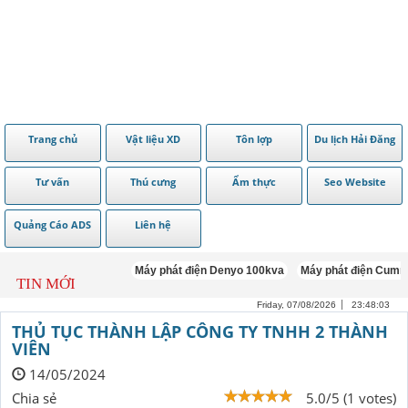
Trang chủ
Vật liệu XD
Tôn lợp
Du lịch Hải Đăng
Tư vấn
Thú cưng
Ẩm thực
Seo Website
Quảng Cáo ADS
Liên hệ
Máy phát điện Denyo 100kva
Máy phát điện Cummins 
TIN MỚI
Friday, 07/08/2026
23:48:04
THỦ TỤC THÀNH LẬP CÔNG TY TNHH 2 THÀNH
VIÊN
14/05/2024
Chia sẻ
5.0/5 (1 votes)