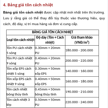
4. Bảng giá tôn cách nhiệt
Bảng giá tôn cách nhiệt
được cập nhật mới nhất trên thị trường.
Lưu ý rằng giá có thể thay đổi tùy thuộc vào thương hiệu, quy
cách, độ dày, vị trí mua hàng và đơn vị cung cấp.
BẢNG GIÁ TÔN CÁCH NHIỆT
Độ dày (Tôn + Cách
Giá tham khảo
Loại tôn cách nhiệt
nhiệt)
(VNĐ/m²)
Tôn PU cách nhiệt
0.30mm + 20mm
180.000 - 200.000
5 sóng
PU
Tôn PU cách nhiệt
0.40mm + 20mm
200.000 - 220.000
9 sóng
PU
Tôn xốp EPS cách
0.30mm + 50mm
140.000 - 160.000
nhiệt 5 sóng
xốp EPS
Tôn xốp EPS cách
0.40mm + 50mm
160.000 - 180.000
nhiệt 9 sóng
xốp EPS
Tôn cách nhiệt
0.45mm + 50mm
190.000 - 210.000
bông thủy tinh
bông thủy tinh
Tôn cách nhiệt 3
0.50mm + 50mm
220.000 - 240.000
lớp
PU