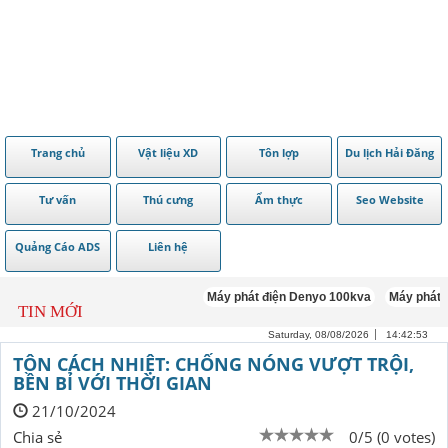
Trang chủ
Vật liệu XD
Tôn lợp
Du lịch Hải Đăng
Tư vấn
Thú cưng
Ẩm thực
Seo Website
Quảng Cáo ADS
Liên hệ
Máy phát điện Denyo 100kva
Máy phát điệ
TIN MỚI
Saturday, 08/08/2026
14:42:54
TÔN CÁCH NHIỆT: CHỐNG NÓNG VƯỢT TRỘI,
BỀN BỈ VỚI THỜI GIAN
21/10/2024
Chia sẻ
0/5 (0 votes)