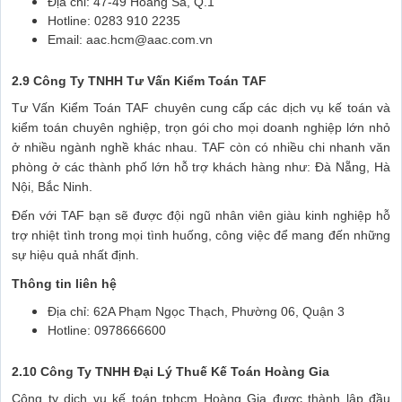
Địa chỉ: 47-49 Hoàng Sa, Q.1
Hotline: 0283 910 2235
Email: aac.hcm@aac.com.vn
2.9 Công Ty TNHH Tư Vấn Kiểm Toán TAF
Tư Vấn Kiểm Toán TAF chuyên cung cấp các dịch vụ kế toán và
kiểm toán chuyên nghiệp, trọn gói cho mọi doanh nghiệp lớn nhỏ
ở nhiều ngành nghề khác nhau. TAF còn có nhiều chi nhanh văn
phòng ở các thành phố lớn hỗ trợ khách hàng như: Đà Nẵng, Hà
Nội, Bắc Ninh.
Đến với TAF bạn sẽ được đội ngũ nhân viên giàu kinh nghiệp hỗ
trợ nhiệt tình trong mọi tình huống, công việc để mang đến những
sự hiệu quả nhất định.
Thông tin liên hệ
Địa chỉ: 62A Phạm Ngọc Thạch, Phường 06, Quận 3
Hotline: 0978666600
2.10 Công Ty TNHH Đại Lý Thuế Kế Toán Hoàng Gia
Công ty dịch vụ kế toán tphcm Hoàng Gia được thành lập đầu