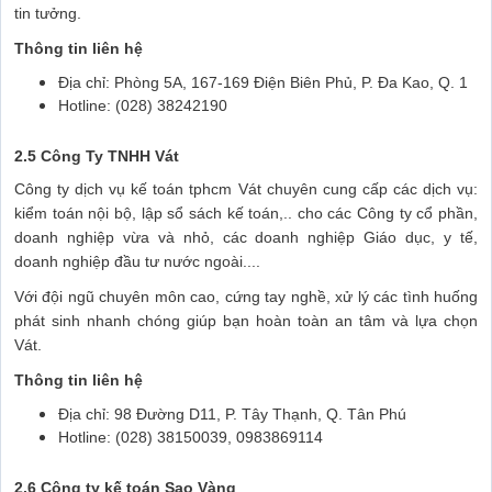
tin tưởng.
Thông tin liên hệ
Địa chỉ: Phòng 5A, 167-169 Điện Biên Phủ, P. Đa Kao, Q. 1
Hotline: (028) 38242190
2.5 Công Ty TNHH Vát
Công ty dịch vụ kế toán tphcm Vát chuyên cung cấp các dịch vụ:
kiểm toán nội bộ, lập sổ sách kế toán,.. cho các Công ty cổ phần,
doanh nghiệp vừa và nhỏ, các doanh nghiệp Giáo dục, y tế,
doanh nghiệp đầu tư nước ngoài....
Với đội ngũ chuyên môn cao, cứng tay nghề, xử lý các tình huống
phát sinh nhanh chóng giúp bạn hoàn toàn an tâm và lựa chọn
Vát.
Thông tin liên hệ
Địa chỉ: 98 Đường D11, P. Tây Thạnh, Q. Tân Phú
Hotline: (028) 38150039, 0983869114
2.6 Công ty kế toán Sao Vàng