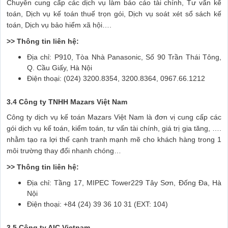
Chuyên cung cấp các dịch vụ làm báo cáo tài chính, Tư vấn kế
toán, Dịch vụ kế toán thuế trọn gói, Dịch vụ soát xét sổ sách kế
toán, Dịch vụ bảo hiểm xã hội….
>> Thông tin liên hệ:
Địa chỉ: P910, Tòa Nhà Panasonic, Số 90 Trần Thái Tông,
Q. Cầu Giấy, Hà Nội
Điện thoại: (024) 3200.8354, 3200.8364, 0967.66.1212
3.4 Công ty TNHH Mazars Việt Nam
Công ty dịch vụ kế toán Mazars Việt Nam là đơn vị cung cấp các
gói dịch vụ kế toán, kiểm toán, tư vấn tài chính, giá trị gia tăng, ….
nhằm tạo ra lợi thế cạnh tranh mạnh mẽ cho khách hàng trong 1
môi trường thay đổi nhanh chóng…
>> Thông tin liên hệ:
Địa chỉ: Tầng 17, MIPEC Tower229 Tây Sơn, Đống Đa, Hà
Nội
Điện thoại: +84 (24) 39 36 10 31 (EXT: 104)
3.5 Công ty AIC Vietnam