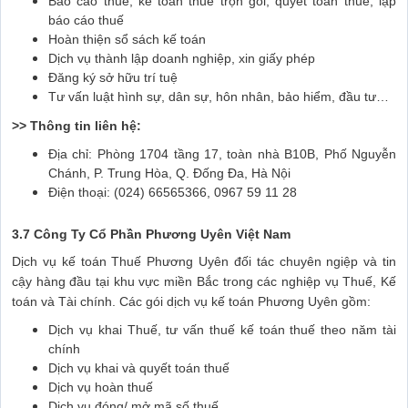
Báo cáo thuế, kế toán thuế trọn gói, quyết toán thuế, lập
báo cáo thuế
Hoàn thiện sổ sách kế toán
Dịch vụ thành lập doanh nghiệp, xin giấy phép
Đăng ký sở hữu trí tuệ
Tư vấn luật hình sự, dân sự, hôn nhân, bảo hiểm, đầu tư…
>> Thông tin liên hệ:
Địa chỉ: Phòng 1704 tầng 17, toàn nhà B10B, Phố Nguyễn
Chánh, P. Trung Hòa, Q. Đống Đa, Hà Nội
Điện thoại: (024) 66565366, 0967 59 11 28
3.7 Công Ty Cổ Phần Phương Uyên Việt Nam
Dịch vụ kế toán Thuế Phương Uyên đối tác chuyên ngiệp và tin
cậy hàng đầu tại khu vực miền Bắc trong các nghiệp vụ Thuế, Kế
toán và Tài chính. Các gói dịch vụ kế toán Phương Uyên gồm:
Dịch vụ khai Thuế, tư vấn thuế kế toán thuế theo năm tài
chính
Dịch vụ khai và quyết toán thuế
Dịch vụ hoàn thuế
Dịch vụ đóng/ mở mã số thuế