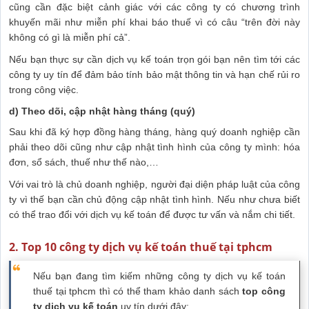
cũng cần đặc biệt cảnh giác với các công ty có chương trình
khuyến mãi như miễn phí khai báo thuế vì có câu “trên đời này
không có gì là miễn phí cả”.
Nếu bạn thực sự cần dịch vụ kế toán trọn gói bạn nên tìm tới các
công ty uy tín để đảm bảo tính bảo mật thông tin và hạn chế rủi ro
trong công việc.
d) Theo dõi, cập nhật hàng tháng (quý)
Sau khi đã ký hợp đồng hàng tháng, hàng quý doanh nghiệp cần
phải theo dõi cũng như cập nhật tình hình của công ty mình: hóa
đơn, sổ sách, thuế như thế nào,…
Với vai trò là chủ doanh nghiệp, người đại diện pháp luật của công
ty vì thế bạn cần chủ động cập nhật tình hình. Nếu như chưa biết
có thể trao đổi với dịch vụ kế toán để được tư vấn và nắm chi tiết.
2. Top 10 công ty dịch vụ kế toán thuế tại tphcm
Nếu bạn đang tìm kiếm những công ty dịch vụ kế toán
thuế tại tphcm thì có thể tham khảo danh sách
top công
ty dịch vụ kế
toán
uy tín dưới đây: