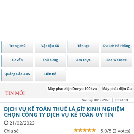
Trang chủ
Vật liệu XD
Tôn lợp
Du lịch Hải Đăng
Tư vấn
Thú cưng
Ẩm thực
Seo Website
Quảng Cáo ADS
Liên hệ
Máy phát điện Denyo 100kva
Máy phát điện Cummins 
TIN MỚI
Sunday, 09/08/2026
01:44:25
DỊCH VỤ KẾ TOÁN THUẾ LÀ GÌ? KINH NGHIỆM
CHỌN CÔNG TY DỊCH VỤ KẾ TOÁN UY TÍN
21/02/2023
Chia sẻ
5.0/5 (2 votes)