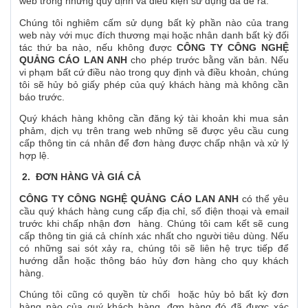
web trong những quy định và điều kiện sử dụng đã đề ra.
Chúng tôi nghiêm cấm sử dụng bất kỳ phần nào của trang
web này với mục đích thương mại hoặc nhân danh bất kỳ đối
tác thứ ba nào, nếu không được
CÔNG TY CÔNG NGHỆ
QUẢNG CÁO LAN ANH
cho phép trước bằng văn bản. Nếu
vi phạm bất cứ điều nào trong quy định và điều khoản, chúng
tôi sẽ hủy bỏ giấy phép của quý khách hàng mà không cần
báo trước.
Quý khách hàng không cần đăng ký tài khoản khi mua sản
phảm, dịch vụ trên trang web những sẽ được yêu cầu cung
cấp thông tin cá nhân để đơn hàng được chấp nhận và xử lý
hợp lệ.
2. ĐƠN HÀNG VÀ GIÁ CẢ
CÔNG TY CÔNG NGHỆ QUẢNG CÁO LAN ANH
có thể yêu
cầu quý khách hàng cung cấp địa chỉ, số điện thoại và email
trước khi chấp nhận đơn hàng. Chúng tôi cam kết sẽ cung
cấp thông tin giá cả chính xác nhất cho người tiêu dùng. Nếu
có những sai sót xảy ra, chúng tôi sẽ liên hệ trực tiếp để
hướng dẫn hoặc thông báo hủy đơn hàng cho quy khách
hàng.
Chúng tôi cũng có quyền từ chối hoặc hủy bỏ bất kỳ đơn
hàng nào của quý khách hàng, đơn hàng đó đã được xác