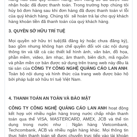
nhận hoặc đã được thanh toán. Trong trường hợp chúng tôi
hủy bỏ đơn hàng sau khi đơn hàng đã được thanh toán vì lỗi
của quý khách hàng. Chúng tôi sẽ hoàn trả lại cho quý khách
hàng khoản tiền đã thanh toán của quý khách hàng.
3. QUYỀN SỞ HỮU TRÍ TUỆ
Mọi quyền sở hữu trí tuệ(đã đăng ký hoặc chưa đăng ký),
bao gồm nhưng không hạn chế quyền đối với các nội dung
thông tin và tất cả các thiết kể hình ảnh, văn bản, đồ họa,
phần mềm, video, âm nhạc, âm thanh, biên dịch, mã nguồn
và phần mền cơ bản được sử dụng trên trang web này đều là
tài sản của
CÔNG TY CÔNG NGHỆ QUẢNG CÁO LAN ANH
.
Toàn bộ nội dung và hình thức của trang web được bảo hộ
bởi pháp luật sở hữu trí tuệ Việt Nam.
4. THANH TOÁN AN TOÀN VÀ BẢO MẬT
CÔNG TY CÔNG NGHỆ QUẢNG CÁO LAN ANH
hoạt động
kết hợp với nhiều ngân hàng trong nước chấp nhận thanh
toán qua thể VISA, MASTERCARD, AMEX, JCB và thể tín
dụng trong nước như : Ngân hàng Vietcombank,
Techcombank, ACB và nhiều ngân hàng khác. Mọi thông tin
thực hiện thanh toán sẽ được chuyển trực tiếp vào tài khoản