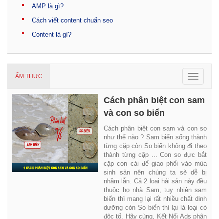
AMP là gì?
Cách viết content chuẩn seo
Content là gì?
Toggle
ẨM THỰC
navigat
Cách phân biệt con sam
và con so biển
Cách phân biệt con sam và con so
như thế nào ? Sam biển sống thành
từng cặp còn So biển không đi theo
thành từng cặp ... Con so đực bắt
cặp con cái để giao phối vào mùa
sinh sản nên chúng ta sẽ dễ bị
nhầm lẫn. Cả 2 loại hải sản này đều
thuộc họ nhà Sam, tuy nhiên sam
biển thì mang lại rất nhiều chất dinh
dưỡng còn So biển thì lại là loại có
độc tố. Hãy cùng, Kết Nối Ads phân