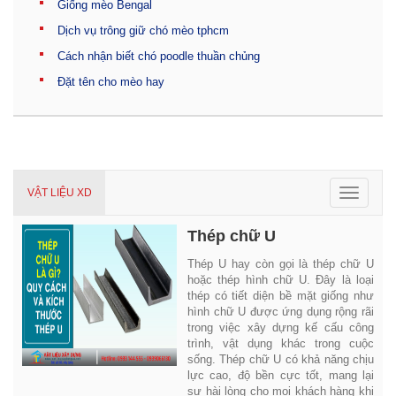
Giống mèo Bengal
Dịch vụ trông giữ chó mèo tphcm
Cách nhận biết chó poodle thuần chủng
Đặt tên cho mèo hay
Toggle
VẬT LIỆU XD
navigat
Thép chữ U
Thép U hay còn gọi là thép chữ U
hoặc thép hình chữ U. Đây là loại
thép có tiết diện bề mặt giống như
hình chữ U được ứng dụng rộng rãi
trong việc xây dựng kế cấu công
trình, vật dụng khác trong cuộc
sống. Thép chữ U có khả năng chịu
lực cao, độ bền cực tốt, mang lại
sự hài lòng cho mọi khách hàng khi