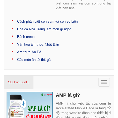
biệt con sam và con so trong bài
viết này nhé.
Cách phân biệt con sam và con so biển
Chả cá Nha Trang làm món gì ngon
Bánh crepe
Văn hóa ẩm thực Nhật Bản
Ẩm thực Ấn Độ
Các món ăn từ thịt gà
Toggle
SEO WEBSITE
navigat
AMP là gì?
AMP là chữ viết tắt của cụm từ
Accelerated Mobile Page là tăng tốc
độ trang website dành cho thiết bị di
động khi người dùng trải nghiệm.