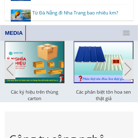
Từ Đà Nẵng đi Nha Trang bao nhiêu km?
MEDIA
Tôn chống nóng 3 lớp giá bao nhiêu?
Toggl
navig
Từ TPHCM đi Tây Ninh bao nhiêu km
Các phân biệt tôn hoa sen
Giới thiệu về cửa hàng
thật giả
chăm sóc thú cưng Dogs
Mom