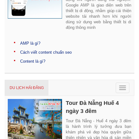
Google AMP là giao diện web trên
thiết bị di động, nhằm giúp cái thiện
website tải nhanh hơn khi người
dùng sử dụng web bằng thiết bị di
động thông minh
AMP là gì?
Cách viết content chuẩn seo
Content là gì?
Toggle
DU LỊCH HẢI ĐĂNG
navigat
Tour Đà Nẵng Huế 4
ngày 3 đêm
Tour Đà Nẵng - Huế 4 ngày 3 đêm
là hành trình lý tưởng đưa bạn
khám phá vẻ đẹp hòa quyện giữa
thiên nhiên và văn hóa di sản miền