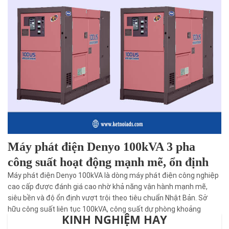
Tân Thành Thịnh tìm
hiểu về bằng cấp là gì
và các quy định về
nhóm ngành nghề
kinh doanh có điều
kiện và thông thường.
Máy phát điện Denyo 100kVA 3 pha
công suất hoạt động mạnh mẽ, ổn định
Máy phát điện Denyo 100kVA là dòng máy phát điện công nghiệp
cao cấp được đánh giá cao nhờ khả năng vận hành mạnh mẽ,
siêu bền và độ ổn định vượt trội theo tiêu chuẩn Nhật Bản. Sở
hữu công suất liên tục 100kVA, công suất dự phòng khoảng
KINH NGHIỆM HAY
110kVA, hệ thống điện 3 pha, máy đáp ứng hiệu quả nhu cầu cấp