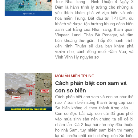
Tour Nha Trang - Ninh Thuận 4 Ngày 3
Đêm là hành trình lý tưởng cho những ai
yêu thích khám phá vẻ đẹp biển và văn
hóa miền Trung. Bắt đầu từ TP.HCM, du
khách sẽ được tận hưởng khung cảnh biển
xanh cát trắng của Nha Trang, tham quan
Vinpearl Land, Tháp Bà Ponagar, và tắm
bùn khoáng thư giãn. Tiếp đó, hành trình
đến Ninh Thuận sẽ đưa bạn khám phá
vườn nho, cánh đồng muối Đầm Vua, và
Vịnh Vĩnh Hy nguyên sơ
MÓN ĂN MIỀN TRUNG
Cách phân biệt con sam và
con so biển
Cách phân biệt con sam và con so như thế
nào ? Sam biển sống thành từng cặp còn
So biển không đi theo thành từng cặp ...
Con so đực bắt cặp con cái để giao phối
vào mùa sinh sản nên chúng ta sẽ dễ bị
nhầm lẫn. Cả 2 loại hải sản này đều thuộc
họ nhà Sam, tuy nhiên sam biển thì mang
lại rất nhiều chất dinh dưỡng còn So biển