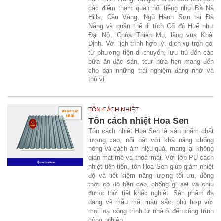
các điểm tham quan nổi tiếng như Bà Nà
Hills, Cầu Vàng, Ngũ Hành Sơn tại Đà
Nẵng và quần thể di tích Cố đô Huế như
Đại Nội, Chùa Thiên Mụ, lăng vua Khải
Định. Với lịch trình hợp lý, dịch vụ trọn gói
từ phương tiện di chuyển, lưu trú đến các
bữa ăn đặc sản, tour hứa hẹn mang đến
cho bạn những trải nghiệm đáng nhớ và
thú vị.
TÔN CÁCH NHIỆT
Tôn cách nhiệt Hoa Sen
Tôn cách nhiệt Hoa Sen là sản phẩm chất
lượng cao, nổi bật với khả năng chống
nóng và cách âm hiệu quả, mang lại không
gian mát mẻ và thoải mái. Với lớp PU cách
nhiệt tiên tiến, tôn Hoa Sen giúp giảm nhiệt
độ và tiết kiệm năng lượng tối ưu, đồng
thời có độ bền cao, chống gỉ sét và chịu
được thời tiết khắc nghiệt. Sản phẩm đa
dạng về mẫu mã, màu sắc, phù hợp với
mọi loại công trình từ nhà ở đến công trình
công nghiệp.