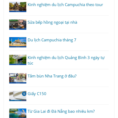
điện cho nhà xưởng, bệnh viện, khách sạn, văn phòng và công
Kinh nghiệm du lịch Campuchia theo tour
trình xây dựng. Với ưu điểm tiết kiệm nhiên liệu, vận hành êm ái,
chịu tải tốt và tuổi thọ cao, Denyo 100kVA là giải pháp điện dự
phòng đáng tin cậy cho doanh nghiệp cần nguồn điện ổn định và
Sửa bếp hồng ngoại tại nhà
lâu dài.
Du lịch Campuchia tháng 7
Kinh nghiệm du lịch Quảng Bình 3 ngày tự
túc
Tắm bùn Nha Trang ở đâu?
Giấy C150
Từ Gia Lai đi Đà Nẵng bao nhiêu km?