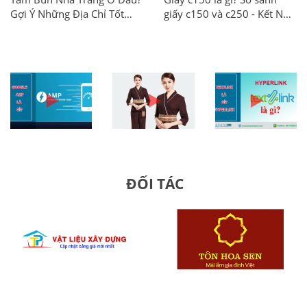
NHẤT
Gợi Ý Những Địa Chỉ Tốt
giấy c150 và c250 - Kết Nối
Nhất
Ads
ĐỐI TÁC