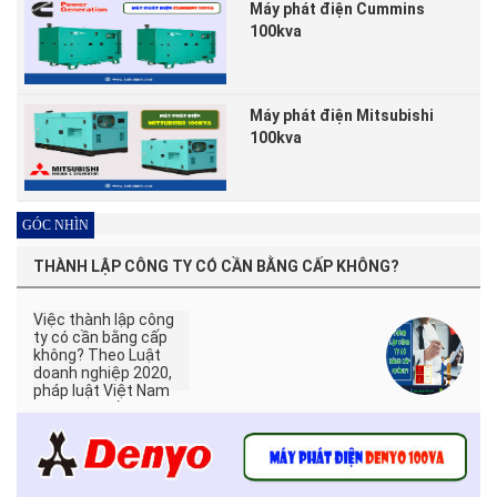
Máy phát điện Cummins
100kva
Máy phát điện Mitsubishi
100kva
GÓC NHÌN
THÀNH LẬP CÔNG TY CÓ CẦN BẰNG CẤP KHÔNG?
Việc thành lập công
ty có cần bằng cấp
không? Theo Luật
doanh nghiệp 2020,
pháp luật Việt Nam
không yêu cầu Giám
đốc phải có bằng cấp,
trừ những ngành
nghề có điều kiện cần
bằng cấp và chứng
chỉ cụ thể. Hãy cùng,