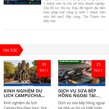
1 thành viên là chủ sở hữu doanh nghiệp.
Vậy hồ sơ, thủ tục thay đổi người đại diện
theo pháp luật công ty tnhh 1 thành viên
như thế nào? Hãy cùng, Tân Thành tìm
hiểu nhé
TIN TỨC
30
25
TH11
TH11
KINH NGHIỆM DU
DỊCH VỤ SỬA BẾP
LỊCH CAMPUCHIA
HỒNG NGOẠI TẠI
THEO TOUR: GỢI Ý
NHÀ UY TÍN VÀ CHẤT
Kinh nghiệm du lịch
Dịch vụ sửa bếp hồng ngoại
LỊCH TRÌNH HẤP DẪN
LƯỢNG TẠI NHA
Campuchia theo tour: Gợi ý
tại nhà uy tín và chất lượng