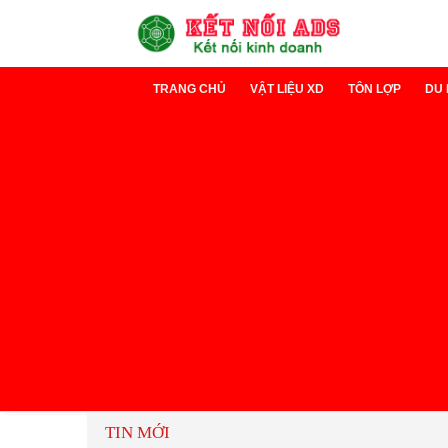
TRANG CHỦ
VẬT LIỆU XD
TÔN LỢP
DU 
Xi măng
Tôn Lạnh
D
Sắt thép
Tôn cách nh
D
TIN MỚI