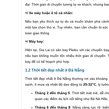
đại. Thời gian di chuyển tương tự xe khách, nhưng bạ
+/ Xe máy hoặc ô tô cá nhân:
Nếu bạn yêu thích sự tự do và muốn khám phá cảnh
một lựa chọn thú vị. Tuy nhiên, bạn cần chuẩn bị sức
toàn giao thông.
+/ Máy bay:
Hiện tại, Gia Lai có sân bay Pleiku với các chuyến 
nếu bạn không muốn tốn nhiều thời gian di chuyển. Th
bay để có kế hoạch phù hợp.
1.2 Thời tiết đẹp nhất ở Đà Nẵng
Thời tiết đẹp nhất ở Đà Nẵng thường rơi vào khoảng
xanh, ít mưa và nhiệt độ dao động từ
25-32°C
, lý tưở
Tháng 2 đến tháng 5
: Thời tiết mát mẻ, dễ c
quan các điểm du lịch nổi tiếng như Bà Nà Hill
Tháng 6 đến tháng 8
: Nắng vàng rực rỡ, biể