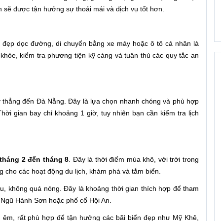
n sẽ được tận hưởng sự thoải mái và dịch vụ tốt hơn.
 đẹp dọc đường, di chuyển bằng xe máy hoặc ô tô cá nhân là
 khỏe, kiểm tra phương tiện kỹ càng và tuân thủ các quy tắc an
bay thẳng đến Đà Nẵng. Đây là lựa chọn nhanh chóng và phù hợp
ời gian bay chỉ khoảng 1 giờ, tuy nhiên bạn cần kiểm tra lịch
tháng 2 đến tháng 8
. Đây là thời điểm mùa khô, với trời trong
ng cho các hoạt động du lịch, khám phá và tắm biển.
hịu, không quá nóng. Đây là khoảng thời gian thích hợp để tham
s, Ngũ Hành Sơn hoặc phố cổ Hội An.
n êm, rất phù hợp để tận hưởng các bãi biển đẹp như Mỹ Khê,