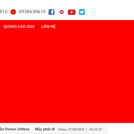
810
0938630616
QUẢNG CÁO ADS
LIÊN HỆ
t
điện
y
o 100kva
Máy phát điện Cummins 100kva
Máy phát điện Mitsubishi 100kv
Friday, 07/08/2026
04:22:39