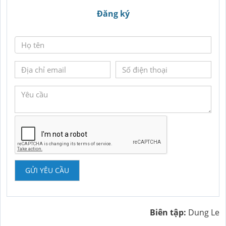
Đăng ký
GỬI YÊU CẦU
Biên tập:
Dung Le