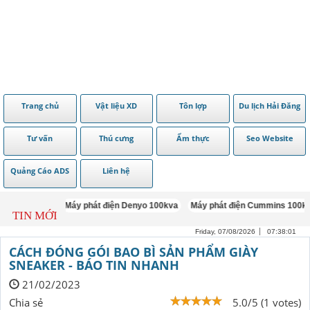
Trang chủ
Vật liệu XD
Tôn lợp
Du lịch Hải Đăng
Tư vấn
Thú cưng
Ẩm thực
Seo Website
Quảng Cáo ADS
Liên hệ
Máy phát điện Denyo 100kva
Máy phát điện Cummins 100kva
TIN MỚI
Friday, 07/08/2026
07:38:01
CÁCH ĐÓNG GÓI BAO BÌ SẢN PHẨM GIÀY
SNEAKER - BÁO TIN NHANH
21/02/2023
Chia sẻ
5.0/5 (1 votes)