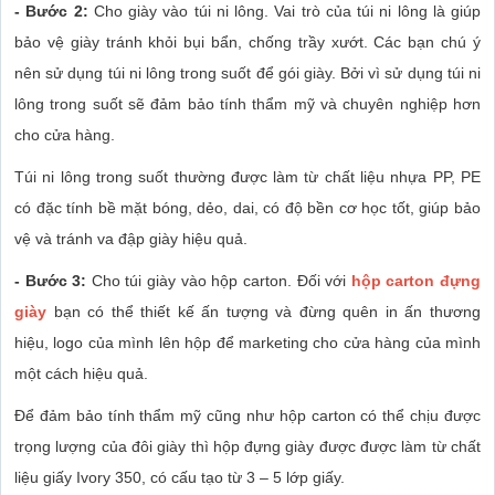
- Bước 2:
Cho giày vào túi ni lông. Vai trò của túi ni lông là giúp
bảo vệ giày tránh khỏi bụi bẩn, chống trầy xướt. Các bạn chú ý
nên sử dụng túi ni lông trong suốt để gói giày. Bởi vì sử dụng túi ni
lông trong suốt sẽ đảm bảo tính thẩm mỹ và chuyên nghiệp hơn
cho cửa hàng.
Túi ni lông trong suốt thường được làm từ chất liệu nhựa PP, PE
có đặc tính bề mặt bóng, dẻo, dai, có độ bền cơ học tốt, giúp bảo
vệ và tránh va đập giày hiệu quả.
- Bước 3:
Cho túi giày vào hộp carton. Đối với
hộp carton đựng
giày
bạn có thể thiết kế ấn tượng và đừng quên in ấn thương
hiệu, logo của mình lên hộp để marketing cho cửa hàng của mình
một cách hiệu quả.
Để đảm bảo tính thẩm mỹ cũng như hộp carton có thể chịu được
trọng lượng của đôi giày thì hộp đựng giày được được làm từ chất
liệu giấy Ivory 350, có cấu tạo từ 3 – 5 lớp giấy.