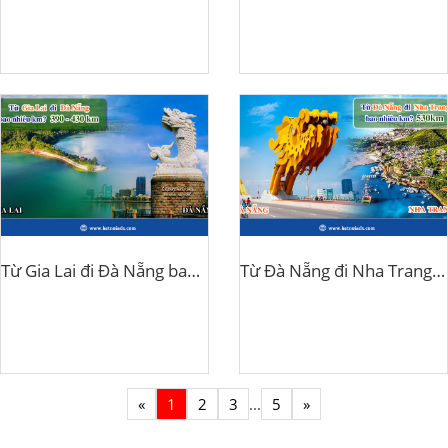
Từ Gia Lai đi Đà Nẵng bao nhiêu km?
Từ Đà Nẵng đi Nha Trang bao nhiêu km?
«
1
2
3
...
5
»