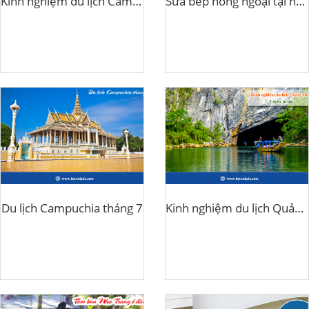
Kinh nghiệm du lịch Campuchia theo tour
Sửa bếp hồng ngoại tại nhà
Du lịch Campuchia tháng 7
Kinh nghiệm du lịch Quảng Bình 3 ngày tự túc