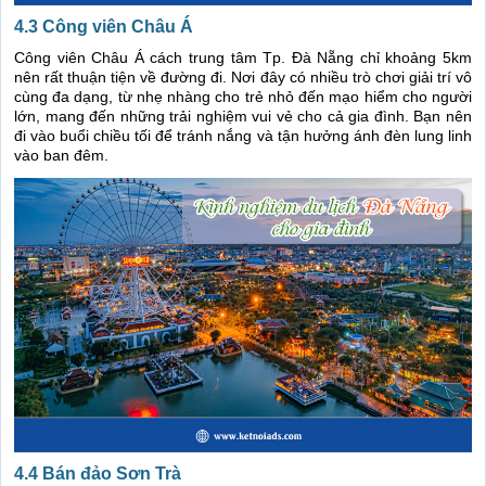
4.3 Công viên Châu Á
Công viên Châu Á cách trung tâm Tp. Đà Nẵng chỉ khoảng 5km
nên rất thuận tiện về đường đi. Nơi đây có nhiều trò chơi giải trí vô
cùng đa dạng, từ nhẹ nhàng cho trẻ nhỏ đến mạo hiểm cho người
lớn, mang đến những trải nghiệm vui vẻ cho cả gia đình. Bạn nên
đi vào buổi chiều tối để tránh nắng và tận hưởng ánh đèn lung linh
vào ban đêm.
4.4 Bán đảo Sơn Trà