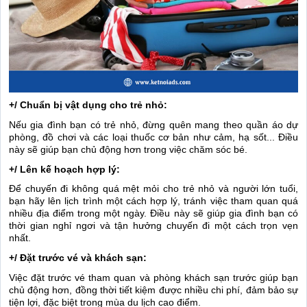
+/ Chuẩn bị vật dụng cho trẻ nhỏ:
Nếu gia đình bạn có trẻ nhỏ, đừng quên mang theo quần áo dự
phòng, đồ chơi và các loại thuốc cơ bản như cảm, hạ sốt... Điều
này sẽ giúp bạn chủ động hơn trong việc chăm sóc bé.
+/ Lên kế hoạch hợp lý:
Để chuyến đi không quá mệt mỏi cho trẻ nhỏ và người lớn tuổi,
bạn hãy lên lịch trình một cách hợp lý, tránh việc tham quan quá
nhiều địa điểm trong một ngày. Điều này sẽ giúp gia đình bạn có
thời gian nghỉ ngơi và tận hưởng chuyến đi một cách trọn vẹn
nhất.
+/ Đặt trước vé và khách sạn:
Việc đặt trước vé tham quan và phòng khách sạn trước giúp bạn
chủ động hơn, đồng thời tiết kiệm được nhiều chi phí, đảm bảo sự
tiện lợi, đặc biệt trong mùa du lịch cao điểm.