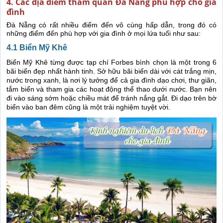
4. Các địa điểm tham quan Đà Nẵng phù hợp cho gia
đình
Đà Nẵng có rất nhiều điểm đến vô cùng hấp dẫn, trong đó có
những điểm đến phù hợp với gia đình ở mọi lứa tuổi như sau:
4.1 Biển Mỹ Khê
Biển Mỹ Khê từng được tạp chí Forbes bình chọn là một trong 6
bãi biển đẹp nhất hành tinh. Sở hữu bãi biển dài với cát trắng mịn,
nước trong xanh, là nơi lý tưởng để cả gia đình dạo chơi, thư giãn,
tắm biển và tham gia các hoạt động thể thao dưới nước. Bạn nên
đi vào sáng sớm hoặc chiều mát để tránh nắng gắt. Đi dạo trên bờ
biển vào ban đêm cũng là một trải nghiệm tuyệt vời.