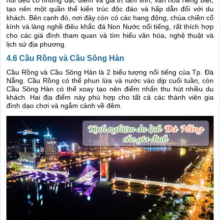
tạo nên một quần thể kiến trúc độc đáo và hấp dẫn đối với du
khách. Bên cạnh đó, nơi đây còn có các hang động, chùa chiền cổ
kính và làng nghề điêu khắc đá Non Nước nổi tiếng, rất thích hợp
cho các giá đình tham quan và tìm hiểu văn hóa, nghệ thuật và
lịch sử địa phương.
4.6 Cầu Rồng và Cầu Sông Hàn
Cầu Rồng và Cầu Sông Hàn là 2 biểu tượng nổi tiếng của Tp. Đà
Nẵng. Cầu Rồng có thể phun lửa và nước vào dịp cuối tuần, còn
Cầu Sông Hàn có thể xoay tạo nên điểm nhấn thu hút nhiều du
khách. Hai địa điểm này phù hợp cho tất cả các thành viên gia
đình dạo chơi và ngắm cảnh về đêm.