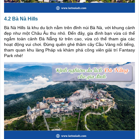
4.2 Bà Nà Hills
Bà Nà Hills là khu du lịch nằm trên đỉnh núi Bà Nà, với khung cảnh
đẹp như một Châu Âu thu nhỏ. Đến đây, gia đình bạn vừa có thể
ngắm toàn cảnh Đà Nẵng từ trên cao, vừa có thể tham gia các
hoạt động vui chơi. Đừng quên ghé thăm cây Cầu Vàng nổi tiếng,
tham quan khu làng Pháp và khám phá công viên giải trí Fantasy
Park nhé!