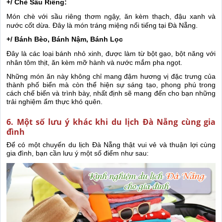
+/ Chè Sầu Riêng:
Món chè với sầu riêng thơm ngậy, ăn kèm thạch, đậu xanh và
nước cốt dừa. Đây là món tráng miệng nổi tiếng tại Đà Nẵng.
+/ Bánh Bèo, Bánh Nậm, Bánh Lọc
Đây là các loại bánh nhỏ xinh, được làm từ bột gạo, bột năng với
nhân tôm thịt, ăn kèm mỡ hành và nước mắm pha ngọt.
Những món ăn này không chỉ mang đậm hương vị đặc trưng của
thành phố biển mà còn thể hiện sự sáng tạo, phong phú trong
cách chế biến và trình bày, nhất định sẽ mang đến cho bạn những
trải nghiệm ẩm thực khó quên.
6. Một số lưu ý khác khi du lịch Đà Nẵng cùng gia
đình
Để có một chuyến du lịch Đà Nẵng thật vui vẻ và thuận lợi cùng
gia đình, bạn cần lưu ý một số điểm như sau: