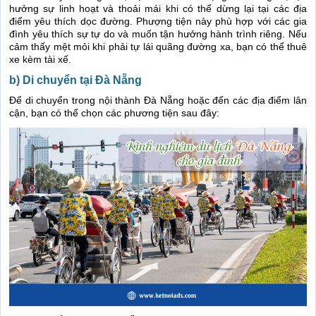
hưởng sự linh hoạt và thoải mái khi có thể dừng lại tại các địa
điểm yêu thích dọc đường. Phượng tiện này phù hợp với các gia
đình yêu thích sự tự do và muốn tận hưởng hành trình riêng. Nếu
cảm thấy mệt mỏi khi phải tự lái quãng đường xa, bạn có thể thuê
xe kèm tài xế.
b) Di chuyển tại Đà Nẵng
Để di chuyển trong nội thành Đà Nẵng hoặc đến các địa điểm lân
cận, bạn có thể chọn các phương tiện sau đây: