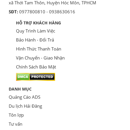
xã Thới Tam Thôn, Huyện Hóc Môn, TPHCM
SĐT:
0977800810 - 0938630616
HỖ TRỢ KHÁCH HÀNG
Quy Trình Làm Việc
Bảo Hành - Đổi Trả
Hình Thức Thanh Toán
Vận Chuyển - Giao Nhận
Chính Sách Bảo Mật
DANH MỤC
Quảng Cáo ADS
Du lịch Hải Đăng
Tôn lợp
Tư vấn