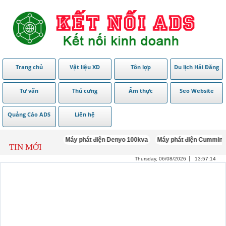
Trang chủ
Vật liệu XD
Tôn lợp
Du lịch Hải Đăng
Tư vấn
Thú cưng
Ẩm thực
Seo Website
Quảng Cáo ADS
Liên hệ
Máy phát điện Denyo 100kva
Máy phát điện Cummins 100
TIN MỚI
Thursday, 06/08/2026
13:57:15