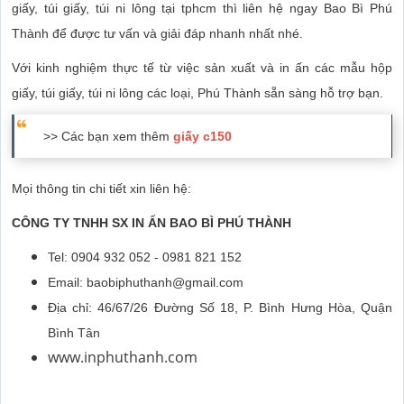
giấy, túi giấy, túi ni lông tại tphcm thì liên hệ ngay Bao Bì Phú
Thành để được tư vấn và giải đáp nhanh nhất nhé.
Với kinh nghiệm thực tế từ việc sản xuất và in ấn các mẫu hộp
giấy, túi giấy, túi ni lông các loại, Phú Thành sẵn sàng hỗ trợ bạn.
>> Các bạn xem thêm
giấy c150
Mọi thông tin chi tiết xin liên hệ:
CÔNG TY TNHH SX IN ẤN BAO BÌ PHÚ THÀNH
Tel: 0904 932 052 - 0981 821 152
Email: baobiphuthanh@gmail.com
Địa chỉ: 46/67/26 Đường Số 18, P. Bình Hưng Hòa, Quận
Bình Tân
www.inphuthanh.com