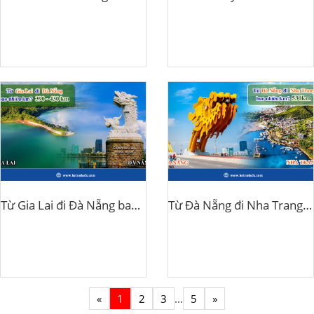
Từ Gia Lai đi Đà Nẵng bao nhiêu km?
Từ Đà Nẵng đi Nha Trang bao nhiêu km?
«
1
2
3
...
5
»