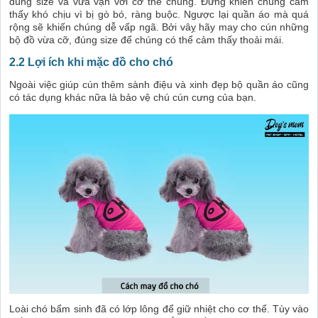
đúng size và vừa vặn với cơ thể chúng. Đừng khiến chúng cảm
thấy khó chịu vì bị gò bó, ràng buộc. Ngược lại quần áo mà quá
rộng sẽ khiến chúng dễ vấp ngã. Bởi vâỵ hãy may cho cún những
bộ đồ vừa cỡ, đúng size để chúng có thể cảm thấy thoải mái.
2.2 Lợi ích khi mặc đồ cho chó
Ngoài việc giúp cún thêm sành điệu và xinh đẹp bộ quần áo cũng
có tác dụng khác nữa là bảo vệ chú cún cưng của bạn.
Loài chó bẩm sinh đã có lớp lông để giữ nhiệt cho cơ thể. Tùy vào