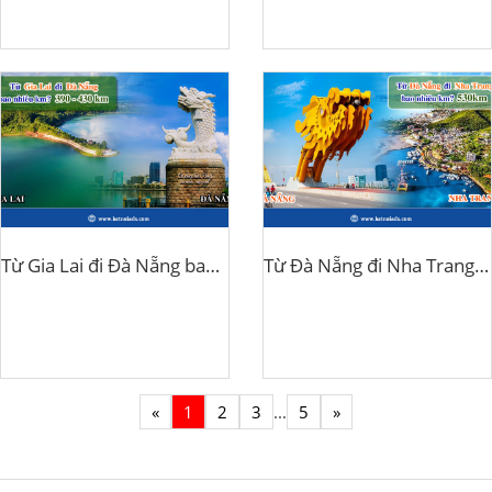
Từ Gia Lai đi Đà Nẵng bao nhiêu km?
Từ Đà Nẵng đi Nha Trang bao nhiêu km?
«
1
2
3
...
5
»