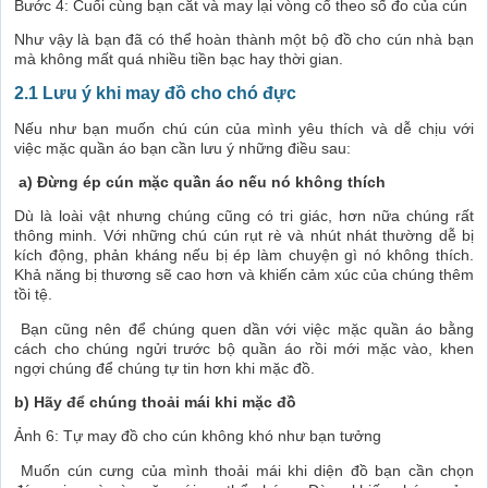
Bước 4: Cuối cùng bạn cắt và may lại vòng cổ theo số đo của cún
Như vậy là bạn đã có thể hoàn thành một bộ đồ cho cún nhà bạn
mà không mất quá nhiều tiền bạc hay thời gian.
2.1 Lưu ý khi may đồ cho chó đực
Nếu như bạn muốn chú cún của mình yêu thích và dễ chịu với
việc mặc quần áo bạn cần lưu ý những điều sau:
a) Đừng ép cún mặc quần áo nếu nó không thích
Dù là loài vật nhưng chúng cũng có tri giác, hơn nữa chúng rất
thông minh. Với những chú cún rụt rè và nhút nhát thường dễ bị
kích động, phản kháng nếu bị ép làm chuyện gì nó không thích.
Khả năng bị thương sẽ cao hơn và khiến cảm xúc của chúng thêm
tồi tệ.
Bạn cũng nên để chúng quen dần với việc mặc quần áo bằng
cách cho chúng ngửi trước bộ quần áo rồi mới mặc vào, khen
ngợi chúng để chúng tự tin hơn khi mặc đồ.
b) Hãy để chúng thoải mái khi mặc đồ
Ảnh 6: Tự may đồ cho cún không khó như bạn tưởng
Muốn cún cưng của mình thoải mái khi diện đồ bạn cần chọn