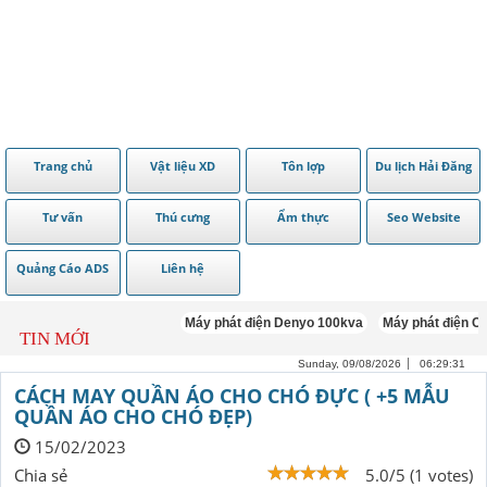
Trang chủ
Vật liệu XD
Tôn lợp
Du lịch Hải Đăng
Tư vấn
Thú cưng
Ẩm thực
Seo Website
Quảng Cáo ADS
Liên hệ
Máy phát điện Denyo 100kva
Máy phát điện Cumm
TIN MỚI
Sunday, 09/08/2026
06:29:31
CÁCH MAY QUẦN ÁO CHO CHÓ ĐỰC ( +5 MẪU
QUẦN ÁO CHO CHÓ ĐẸP)
15/02/2023
Chia sẻ
5.0/5 (1 votes)