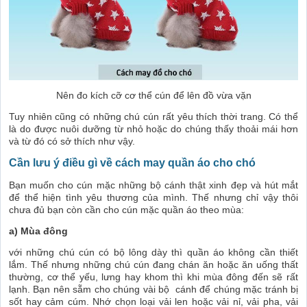
Nên đo kích cỡ cơ thể cún để lên đồ vừa vặn
Tuy nhiên cũng có những chú cún rất yêu thích thời trang. Có thể
là do được nuôi dưỡng từ nhỏ hoặc do chúng thấy thoải mái hơn
và từ đó có sở thích như vậy.
Cần lưu ý điều gì về cách may quần áo cho chó
Bạn muốn cho cún mặc những bộ cánh thật xinh đẹp và hút mắt
để thể hiện tình yêu thương của mình. Thế nhưng chỉ vậy thôi
chưa đủ bạn còn cần cho cún mặc quần áo theo mùa:
a) Mùa đông
với những chú cún có bộ lông dày thì quần áo không cần thiết
lắm. Thế nhưng những chú cún đang chán ăn hoặc ăn uống thất
thường, cơ thể yếu, lưng hay khom thì khi mùa đông đến sẽ rất
lạnh. Bạn nên sẵm cho chúng vài bộ cánh để chúng mặc tránh bị
sốt hay cảm cúm. Nhớ chọn loại vải len hoặc vải nỉ, vải pha, vải