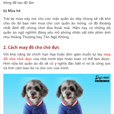
bông để tạo độ ấm.
b) Mùa hè
Trái lại mùa này mà cho cún mặc quần áo dày chúng sẽ rất khó
chịu do đó bạn nên mua cho cún quần áo mỏng, có độ thoáng
nhất định để chúng chơi đùa thoải mái. Hiện nay có những bộ
quần áo ngộ nghĩnh đáng yêu mô phỏng nhân vật trên phim ảnh
như Hoàng Thượng hay Tôn Ngộ Không,…
2. Cách may đồ cho chó đực
Với khả năng tài chính hạn hẹp hoặc đơn giản muốn tự tay
may
đồ cho chó đực
của nhà mình bạn hoàn toàn có thể làm được.
Hơn nữa bộ quần áo đó sẽ có ý nghĩa đặc biệt vì nó là công sức
và tình cảm bạn bỏ ra cho cún của mình.