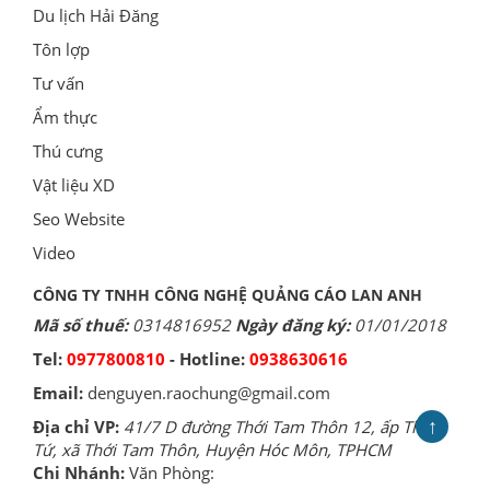
Du lịch Hải Đăng
Tôn lợp
Tư vấn
Ẩm thực
Thú cưng
Vật liệu XD
Seo Website
Video
CÔNG TY TNHH CÔNG NGHỆ QUẢNG CÁO LAN ANH
Mã số thuế:
0314816952
Ngày đăng ký:
01/01/2018
Tel:
0977800810
- Hotline:
0938630616
Email:
denguyen.raochung@gmail.com
↑
Địa chỉ VP:
41/7 D đường Thới Tam Thôn 12, ấp Thới
Tứ, xã Thới Tam Thôn, Huyện Hóc Môn, TPHCM
Chi Nhánh:
Văn Phòng: