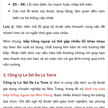
E5 – E6:
Lỗi cảm biến, bo mạch hoặc chập linh kiện.
Các mã lỗi khác tùy thuộc từng hãng, liên quan đến cảm
biến và hệ thống cấp nhiệt.
Lưu ý:
Việc hiểu mã lỗi giúp kỹ thuật viên khoanh vùng vấn đề
nhanh hơn và rút ngắn thời gian sửa chữa.
Nhìn chung,
bếp hồng ngoại có thể gặp nhiều lỗi khác nhau
tùy theo tần suất sử dụng, chất lượng linh kiện và môi trường đặt
bếp. Nhận biết sớm các dấu hiệu bất thường không chỉ giúp bạn
sửa nhanh mà còn bảo vệ an toàn cho cả gia đình trong quá trình
nấu nướng.
3. Công ty Le Sel De La Terre
Công ty
Le Sel De La Terre
là đơn vị cung cấp dịch vụ kỹ thuật
gia dụng chuyên nghiệp tại Nha Trang, trong đó có
dịch vụ sửa
bếp hồng ngoại tại Nha Trang
được nhiều khách hàng tin tưởng
lựa chọn. Với đội ngũ kỹ thuật viên giàu kinh nghiệm, tác phong
nhanh nhẹn và quy trình làm việc minh bạch, công ty luôn ưu tiên