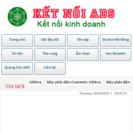
Trang chủ
Vật liệu XD
Tôn lợp
Du lịch Hải Đăng
Tư vấn
Thú cưng
Ẩm thực
Seo Website
Quảng Cáo ADS
Liên hệ
 điện Denyo 100kva
Máy phát điện Cummins 100kva
Máy phát điện Mitsub
TIN MỚI
Thursday, 06/08/2026
09:05:48