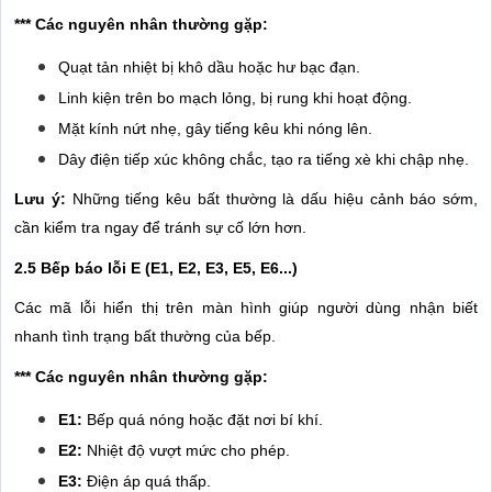
*** Các nguyên nhân thường gặp:
Quạt tản nhiệt bị khô dầu hoặc hư bạc đạn.
Linh kiện trên bo mạch lỏng, bị rung khi hoạt động.
Mặt kính nứt nhẹ, gây tiếng kêu khi nóng lên.
Dây điện tiếp xúc không chắc, tạo ra tiếng xè khi chập nhẹ.
Lưu ý:
Những tiếng kêu bất thường là dấu hiệu cảnh báo sớm,
cần kiểm tra ngay để tránh sự cố lớn hơn.
2.5 Bếp báo lỗi E (E1, E2, E3, E5, E6...)
Các mã lỗi hiển thị trên màn hình giúp người dùng nhận biết
nhanh tình trạng bất thường của bếp.
*** Các nguyên nhân thường gặp:
E1:
Bếp quá nóng hoặc đặt nơi bí khí.
E2:
Nhiệt độ vượt mức cho phép.
E3:
Điện áp quá thấp.