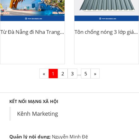
Từ Đà Nẵng đi Nha Trang bao nhiêu km?
Tôn chống nóng 3 lớp giá bao nhiêu?
«
1
2
3
...
5
»
KẾT NỐI MẠNG XÃ HỘI
Kênh Marketing
Quản lý nội dung:
Nguyễn Minh Đệ