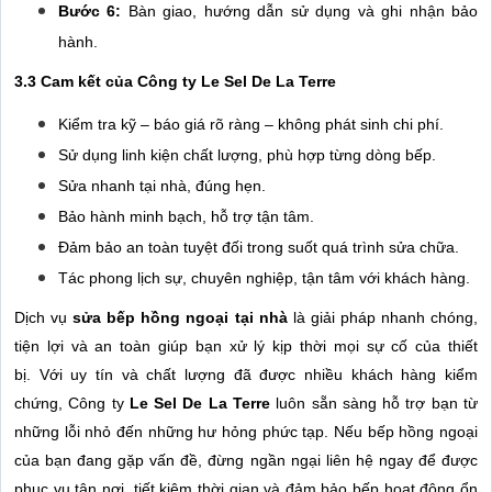
Bước 6:
Bàn giao, hướng dẫn sử dụng và ghi nhận bảo
hành.
3.3 Cam kết của Công ty Le Sel De La Terre
Kiểm tra kỹ – báo giá rõ ràng – không phát sinh chi phí.
Sử dụng linh kiện chất lượng, phù hợp từng dòng bếp.
Sửa nhanh tại nhà, đúng hẹn.
Bảo hành minh bạch, hỗ trợ tận tâm.
Đảm bảo an toàn tuyệt đối trong suốt quá trình sửa chữa.
Tác phong lịch sự, chuyên nghiệp, tận tâm với khách hàng.
Dịch vụ
sửa bếp hồng ngoại tại nhà
là giải pháp nhanh chóng,
tiện lợi và an toàn giúp bạn xử lý kịp thời mọi sự cố của thiết
bị. Với uy tín và chất lượng đã được nhiều khách hàng kiểm
chứng, Công ty
Le Sel De La Terre
luôn sẵn sàng hỗ trợ bạn từ
những lỗi nhỏ đến những hư hỏng phức tạp. Nếu bếp hồng ngoại
của bạn đang gặp vấn đề, đừng ngần ngại liên hệ ngay để được
phục vụ tận nơi, tiết kiệm thời gian và đảm bảo bếp hoạt động ổn