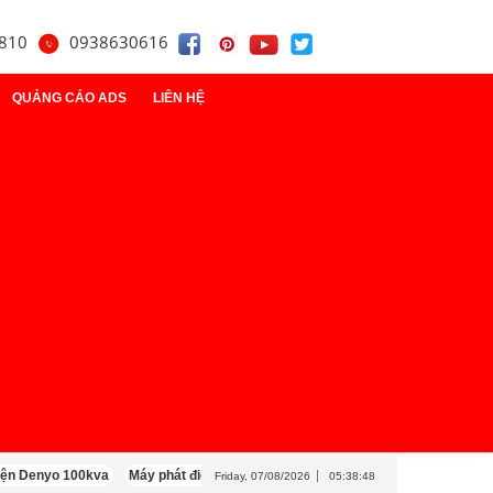
810
0938630616
QUẢNG CÁO ADS
LIÊN HỆ
t
điện
y
yo 100kva
Máy phát điện Cummins 100kva
Máy phát điện Mitsubishi 100k
Friday, 07/08/2026
05:38:50