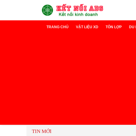
TRANG CHỦ
VẬT LIỆU XD
TÔN LỢP
DU 
Xi măng
Tôn Lạnh
D
Sắt thép
Tôn cách nh
D
TIN MỚI