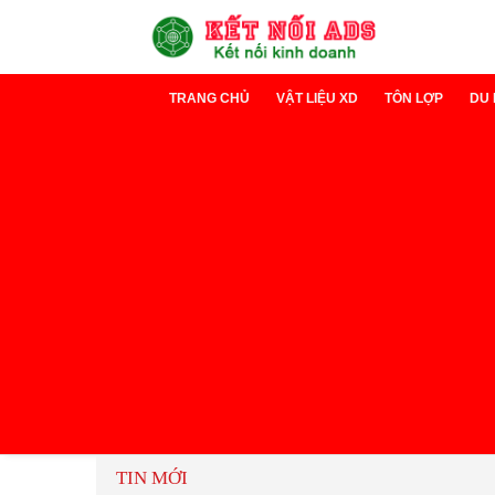
TRANG CHỦ
VẬT LIỆU XD
TÔN LỢP
DU 
Xi măng
Tôn Lạnh
D
Sắt thép
Tôn cách nh
D
TIN MỚI