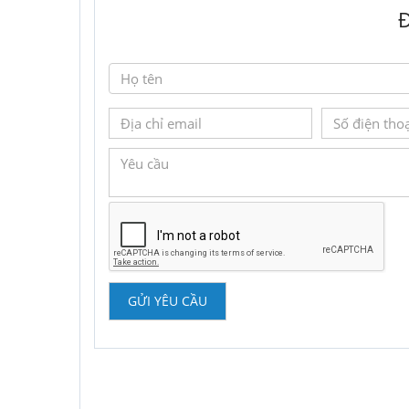
Đ
GỬI YÊU CẦU