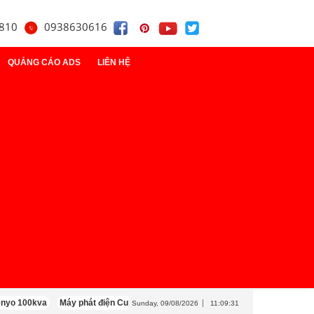
810
0938630616
QUẢNG CÁO ADS
LIÊN HỆ
t
điện
y
100kva
Máy phát điện Cummins 100kva
Máy phát điện Mitsubishi 100kva
Sunday, 09/08/2026
11:09:32