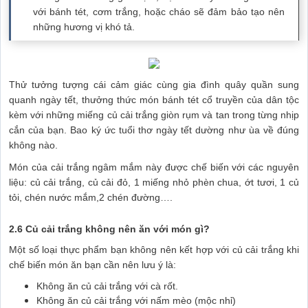
với bánh tét, cơm trắng, hoặc cháo sẽ đảm bảo tạo nên
những hương vị khó tả.
Thử tưởng tượng cái cảm giác cùng gia đình quây quần sung
quanh ngày tết, thưởng thức món bánh tét cổ truyền của dân tộc
kèm với những miếng củ cải trắng giòn rụm và tan trong từng nhịp
cắn của bạn. Bao ký ức tuổi thơ ngày tết dường như ùa về đúng
không nào.
Món của cải trắng ngâm mắm này được chế biến với các nguyên
liệu: củ cải trắng, củ cải đỏ, 1 miếng nhỏ phèn chua, ớt tươi, 1 củ
tỏi, chén nước mắm,2 chén đường….
2.6 Củ cải trắng không nên ăn với món gì?
Một số loại thực phẩm bạn không nên kết hợp với củ cải trắng khi
chế biến món ăn bạn cần nên lưu ý là:
Không ăn củ cải trắng với cà rốt.
Không ăn củ cải trắng với nấm mèo (mộc nhỉ)