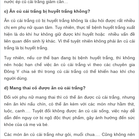
nước ép củ cải trắng giảm cân…
c) Ăn củ cải trắng bị huyết trắng không?
Ăn củ cải trắng có bị huyết trắng không là câu hỏi được rất nhiều
chị em phụ nữ quan tâm. Tuy nhiên, thực tế bệnh huyết trắng xuất
hiện là do khí hư không giữ được khí huyết hoặc nhiều vấn đề
liên quan đến sinh lý khác. Vì thế tuyệt nhiên không phải ăn củ cải
trắng là bị huyết trắng.
Tuy nhiên, nếu cơ thể bạn đang bị bệnh huyết trắng, thì không
nên hoặc hạn chế việc ăn củ cải trắng vì theo các chuyên gia
Đông Y chia sẻ thì trong củ cải trắng có thể khiến hao khí cho
người dùng.
d) Mang thai có được ăn củ cải trắng?
Đối với phụ nữ mang thai thì có thể ăn được củ cải trắng, nhưng
nên ăn khi nấu chín, có thể ăn kèm với các món như hầm thịt,
luộc, canh…. Tuyệt đối không được ăn củ cải sống, việc này dễ
dẫn đến nguy cơ bị ngộ độc thực phẩm, gây ảnh hưởng đến sức
khỏe của cả mẹ và bé.
Các món ăn củ cải trắng như gỏi, muối chua…. Cũng không nên