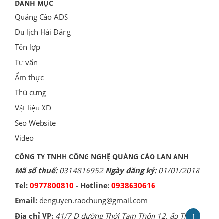
DANH MỤC
Quảng Cáo ADS
Du lịch Hải Đăng
Tôn lợp
Tư vấn
Ẩm thực
Thú cưng
Vật liệu XD
Seo Website
Video
CÔNG TY TNHH CÔNG NGHỆ QUẢNG CÁO LAN ANH
Mã số thuế:
0314816952
Ngày đăng ký:
01/01/2018
Tel:
0977800810
- Hotline:
0938630616
Email:
denguyen.raochung@gmail.com
↑
Địa chỉ VP:
41/7 D đường Thới Tam Thôn 12, ấp Thới