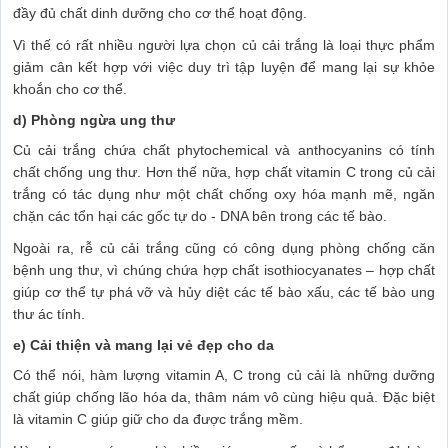
đầy đủ chất dinh dưỡng cho cơ thể hoạt động.
Vì thế có rất nhiều người lựa chọn củ cải trắng là loại thực phẩm
giảm cân kết hợp với việc duy trì tập luyện để mang lại sự khỏe
khoắn cho cơ thể.
d) Phòng ngừa ung thư
Củ cải trắng chứa chất phytochemical và anthocyanins có tính
chất chống ung thư. Hơn thế nữa, hợp chất vitamin C trong củ cải
trắng có tác dụng như một chất chống oxy hóa mạnh mẽ, ngăn
chặn các tổn hại các gốc tự do - DNA bên trong các tế bào.
Ngoài ra, rễ củ cải trắng cũng có công dụng phòng chống căn
bệnh ung thư, vì chúng chứa hợp chất isothiocyanates – hợp chất
giúp cơ thể tự phá vỡ và hủy diệt các tế bào xấu, các tế bào ung
thư ác tính.
e) Cải thiện và mang lại vẻ đẹp cho da
Có thể nói, hàm lượng vitamin A, C trong củ cải là những dưỡng
chất giúp chống lão hóa da, thâm nám vô cùng hiệu quả. Đặc biệt
là vitamin C giúp giữ cho da được trắng mềm.