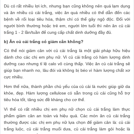
Dù có rất nhiều lợi ích, nhưng bạn cũng không nên quá lạm dụng
và ăn nhiều củ cải trắng, việc ăn quá nhiều có thể dẫn đến các
bệnh về rối loại tiêu hóa, thậm chí có thể gây ngộ độc. Đối với
người bình thường hoặc trẻ em, người lớn tuổi thì nên ăn củ cải
trắng 1 - 2 lần/tuần để cung cấp chất dinh dưỡng đầy đủ.
b) Ăn củ cải trắng có giảm cân không?
Có thể nói giảm cân với củ cải trắng là một giải pháp hữu hiệu
dành cho các chị em phụ nữ. Vì củ cải trắng có hàm lượng dinh
dưỡng cao nhưng tỉ lệ calo vô cùng thấp. Việc ăn củ cải trắng sẽ
giúp bạn nhanh no, lâu đói và không bị béo vì hàm lượng chất xơ
cực nhiều.
Hơn thế nữa, thành phần chủ yếu của củ cải là nước giúp giữ da
khỏe, đẹp. Hàm lượng cellulose có sẵn trong củ cải cũng hỗ trợ
tiêu hóa tốt, tăng sức đề kháng cho cơ thể.
Vì thế có rất nhiều chị em phụ nữ chọn củ cải trắng làm thực
phẩm giảm cân an toàn và hiệu quả. Các món ăn củ cải trắng
thường được các chị em phụ nữ lựa chọn để giảm cân là: củ cải
trắng luộc, củ cải trắng muối dưa, củ cải trắng làm gỏi hoặc là