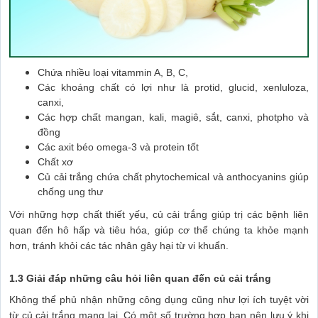
Chứa nhiều loại vitammin A, B, C,
Các khoáng chất có lợi như là protid, glucid, xenluloza,
canxi,
Các hợp chất mangan, kali, magiê, sắt, canxi, photpho và
đồng
Các axit béo omega-3 và protein tốt
Chất xơ
Củ cải trắng chứa chất phytochemical và anthocyanins giúp
chống ung thư
Với những hợp chất thiết yếu, củ cải trắng giúp trị các bệnh liên
quan đến hô hấp và tiêu hóa, giúp cơ thể chúng ta khỏe mạnh
hơn, tránh khỏi các tác nhân gây hại từ vi khuẩn.
1.3 Giải đáp những câu hỏi liên quan đến củ cải trắng
Không thể phủ nhận những công dụng cũng như lợi ích tuyệt vời
từ củ cải trắng mang lại. Có một số trường hợp bạn nên lưu ý khi