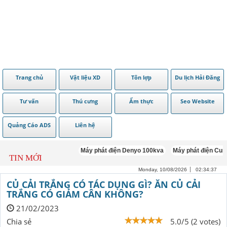
Trang chủ
Vật liệu XD
Tôn lợp
Du lịch Hải Đăng
Tư vấn
Thú cưng
Ẩm thực
Seo Website
Quảng Cáo ADS
Liên hệ
Máy phát điện Denyo 100kva
Máy phát điện Cummins 
TIN MỚI
Monday, 10/08/2026
02:34:38
CỦ CẢI TRẮNG CÓ TÁC DỤNG GÌ? ĂN CỦ CẢI
TRẮNG CÓ GIẢM CÂN KHÔNG?
21/02/2023
Chia sẻ
5.0/5 (2 votes)