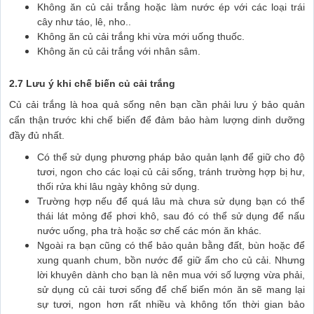
Không ăn củ cải trắng hoặc làm nước ép với các loại trái
cây như táo, lê, nho..
Không ăn củ cải trắng khi vừa mới uống thuốc.
Không ăn củ cải trắng với nhân sâm.
2.7 Lưu ý khi chế biến củ cải trắng
Củ cải trắng là hoa quả sống nên bạn cần phải lưu ý bảo quản
cẩn thận trước khi chế biến để đảm bảo hàm lượng dinh dưỡng
đầy đủ nhất.
Có thể sử dụng phương pháp bảo quản lạnh để giữ cho độ
tươi, ngon cho các loại củ cải sống, tránh trường hợp bị hư,
thối rửa khi lâu ngày không sử dụng.
Trường hợp nếu để quá lâu mà chưa sử dụng bạn có thể
thái lát mỏng để phơi khô, sau đó có thể sử dụng để nấu
nước uống, pha trà hoặc sơ chế các món ăn khác.
Ngoài ra bạn cũng có thể bảo quản bằng đất, bùn hoặc để
xung quanh chum, bồn nước để giữ ẩm cho củ cải. Nhưng
lời khuyên dành cho bạn là nên mua với số lượng vừa phải,
sử dụng củ cải tươi sống để chế biến món ăn sẽ mang lại
sự tươi, ngon hơn rất nhiều và không tốn thời gian bảo