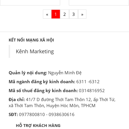
«
1
2
3
»
KẾT NỐI MẠNG XÃ HỘI
Kênh Marketing
Quản lý nội dung:
Nguyễn Minh Đệ
Mã ngành đăng ký kinh doanh:
6311 -6312
Mã số thuế đăng ký kinh doanh:
0314816952
Địa chỉ:
41/7 D đường Thới Tam Thôn 12, ấp Thới Tứ,
xã Thới Tam Thôn, Huyện Hóc Môn, TPHCM
SĐT:
0977800810 - 0938630616
HỖ TRỢ KHÁCH HÀNG