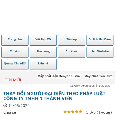
Trang chủ
Vật liệu XD
Tôn lợp
Du lịch Hải Đăng
Tư vấn
Thú cưng
Ẩm thực
Seo Website
Quảng Cáo ADS
Liên hệ
Máy phát điện Denyo 100kva
Máy phát điện Cummins 1
TIN MỚI
Sunday, 09/08/2026
09:21:36
THAY ĐỔI NGƯỜI ĐẠI DIỆN THEO PHÁP LUẬT
CÔNG TY TNHH 1 THÀNH VIÊN
14/05/2024
Chia sẻ
5.0/5 (4 votes)