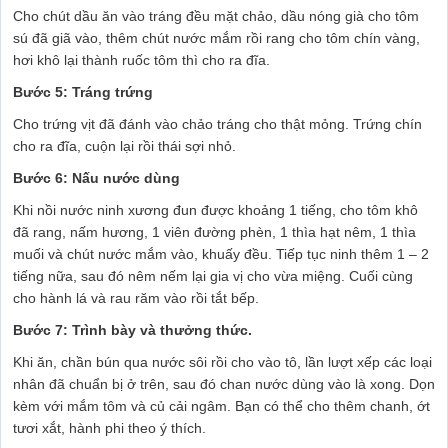
Cho chút dầu ăn vào tráng đều mặt chảo, dầu nóng già cho tôm
sú đã giã vào, thêm chút nước mắm rồi rang cho tôm chín vàng,
hơi khô lại thành ruốc tôm thì cho ra đĩa.
Bước 5: Tráng trứng
Cho trứng vịt đã đánh vào chảo tráng cho thật mỏng. Trứng chín
cho ra đĩa, cuộn lại rồi thái sợi nhỏ.
Bước 6: Nấu nước dùng
Khi nồi nước ninh xương đun được khoảng 1 tiếng, cho tôm khô
đã rang, nấm hương, 1 viên đường phèn, 1 thìa hạt nêm, 1 thìa
muối và chút nước mắm vào, khuấy đều. Tiếp tục ninh thêm 1 – 2
tiếng nữa, sau đó nêm nếm lại gia vị cho vừa miệng. Cuối cùng
cho hành lá và rau răm vào rồi tắt bếp.
Bước 7: Trình bày và thưởng thức.
Khi ăn, chần bún qua nước sôi rồi cho vào tô, lần lượt xếp các loại
nhân đã chuẩn bị ở trên, sau đó chan nước dùng vào là xong. Dọn
kèm với mắm tôm và củ cải ngâm. Bạn có thể cho thêm chanh, ớt
tươi xắt, hành phi theo ý thích.