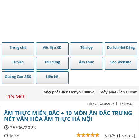
Trang chủ
Vật liệu XD
Tôn lợp
Du lịch Hải Đăng
Tư vấn
Thú cưng
Ẩm thực
Seo Website
Quảng Cáo ADS
Liên hệ
Máy phát điện Denyo 100kva
Máy phát điện Cummins 100
TIN MỚI
Friday, 07/08/2026
15:36:35
ẨM THỰC MIỀN BẮC + 10 MÓN ĂN ĐẶC TRƯNG
NÉT VĂN HÓA ẨM THỰC HÀ NỘI
25/06/2023
Chia sẻ
5.0/5 (1 votes)