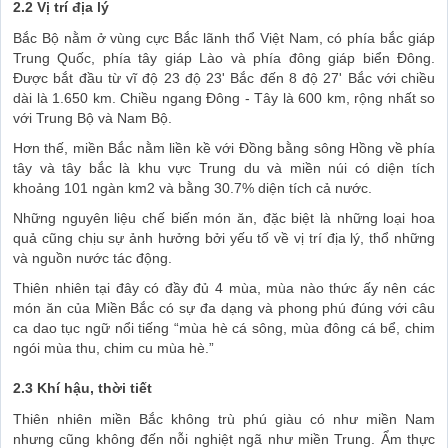
2.2 Vị trí địa lý
Bắc Bộ nằm ở vùng cực Bắc lãnh thổ Việt Nam, có phía bắc giáp
Trung Quốc, phía tây giáp Lào và phía đông giáp biển Đông.
Được bắt đầu từ vĩ độ 23 độ 23' Bắc đến 8 độ 27' Bắc với chiều
dài là 1.650 km. Chiều ngang Đông - Tây là 600 km, rộng nhất so
với Trung Bộ và Nam Bộ.
Hơn thế, miền Bắc nằm liền kề với Đồng bằng sông Hồng về phía
tây và tây bắc là khu vực Trung du và miền núi có diện tích
khoảng 101 ngàn km2 và bằng 30.7% diện tích cả nước.
Những nguyên liệu chế biến món ăn, đặc biệt là những loại hoa
quả cũng chịu sự ảnh hưởng bởi yếu tố về vị trí địa lý, thổ những
và nguồn nước tác động.
Thiên nhiên tại đây có đầy đủ 4 mùa, mùa nào thức ấy nên các
món ăn của Miền Bắc có sự đa dạng và phong phú đúng với câu
ca dao tục ngữ nổi tiếng “mùa hè cá sông, mùa đông cá bể, chim
ngói mùa thu, chim cu mùa hè.”
2.3 Khí hậu, thời tiết
Thiên nhiên miền Bắc không trù phú giàu có như miền Nam
nhưng cũng không đến nỗi nghiệt ngã như miền Trung. Ẩm thực