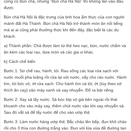
cũng có Bún chả, nhưng "Bún chả Hà Nội" thì không lẫn vào đâu
được.
Bún chả Hà Nội là đặc trưng của tinh hoa ẩm thực của con người
mảnh đất Hà Thành. Bún chả Hà Nội trở thành món ăn nổi tiếng
mà ai ai cũng phải thưởng thức khi đến đây, đặc biệt là các du
khách.
a) Thành phần: Chả được làm từ thịt heo nạc, bún, nước chấm và
ăn kèm các loại rau, dưa món và các gia vị khác.
b) Cách chế biến
Bước 1: Sơ chế rau, hành, tỏi. Rau sống các loại rửa sạch với
nước muối pha loãng rồi rửa lại với nước, vẩy cho ráo nước. Hành
tím, tỏi bóc vỏ, ớt rửa sạch. Cho hành tím và tỏi, ớt (tùy theo sở
thích ăn cay) vào máy xanh và xay nhuyễn. Đổ ra bát riêng.
Bước 2: Xay sả lấy nước. Sả bóc lớp vỏ già bên ngoài rồi thái
khoanh cho vào máy xay, thêm chút nước vào khi xay nhuyễn sả.
Sau đó vắt sả để lấy nước để cho vào ướp thịt.
Bước 3: Làm nước hàng ướp thịt. Bắc chảo lên bếp, đun khô chảo
rồi cho 3 thìa con đường trắng vào. Đun với lửa vừa để đường tan