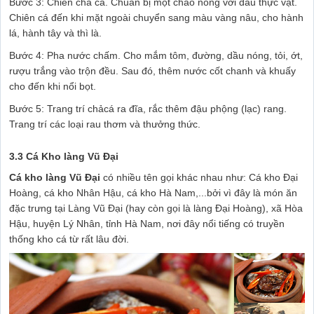
Bước 3: Chiên chả cá. Chuẩn bị một chảo nóng với dầu thực vật.
Chiên cá đến khi mặt ngoài chuyển sang màu vàng nâu, cho hành
lá, hành tây và thì là.
Bước 4: Pha nước chấm. Cho mắm tôm, đường, dầu nóng, tỏi, ớt,
rượu trắng vào trộn đều. Sau đó, thêm nước cốt chanh và khuấy
cho đến khi nổi bọt.
Bước 5: Trang trí chảcá ra đĩa, rắc thêm đậu phộng (lạc) rang.
Trang trí các loại rau thơm và thưởng thức.
3.3 Cá Kho làng Vũ Đại
Cá kho làng Vũ Đại
có nhiều tên gọi khác nhau như: Cá kho Đại
Hoàng, cá kho Nhân Hậu, cá kho Hà Nam,...bởi vì đây là món ăn
đặc trưng tại Làng Vũ Đại (hay còn gọi là làng Đại Hoàng), xã Hòa
Hậu, huyện Lý Nhân, tỉnh Hà Nam, nơi đây nổi tiếng có truyền
thống kho cá từ rất lâu đời.