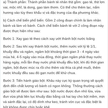
a) Thành phần: Thành phần bánh tẻ nhân thịt gồm: gạo tẻ, thịt lợn
vai, mộc nhĩ, lá dong, gạo tám thơm. Có thể cho thêm lạc, nấm
hương vào tùy theo khẩu vị và đặc trưng của địa phương khác.
b) Cách chế biến phổ biến: Gồm 2 công đoạn chính là làm nhân
bánh và làm vỏ bánh. Cách chế biến bánh tẻ với 2 công đoạn này
được thực hiện như sau:
Bước 1: Xay gạo tẻ theo cách xay ướt thành bột nước loãng
Bước 2: Sau khi xay thành bột nước, thêm nước với tỷ lệ 1/1,
khuấy đều và ngâm, ngâm bột khoảng thời gian 3 - 4 ngày vào
mùa hè, 4-5 ngày vào mùa đông, thời gian ngâm phải thay nước
hàng ngày, mỗi lần thay nước phải khuấy đều bột, khi đủ thời gian
ngâm, bột được múc ra rồi cho thêm vài thìa cà phê muối, thêm
nước khuấy đều sau đó gạn nước để khử chua.
Bước 3: Tiến hành giáo bột. Khâu này cực kỳ quan trọng sẽ quyết
định đến chất lượng vỏ bánh có ngon không. Thông thường cách
giáo bột sẽ được làm như sau: bột nước được đun nhỏ lửa, vừa
đun vừa phải liên tục khuấy đảo bằng cả hai tay cho bột mềm, mịn
và sánh đặc lại, có độ dính như keo, tránh vón cục và đặc biệt là
bột không được chín hoặc khê.