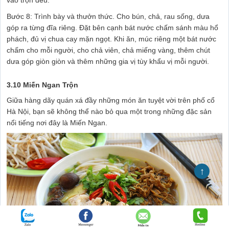
Bước 8: Trình bày và thưởn thức. Cho bún, chả, rau sống, dưa
góp ra từng đĩa riêng. Đặt bên cạnh bát nước chấm sánh màu hổ
phách, đủ vị chua cay mặn ngọt. Khi ăn, múc riêng một bát nước
chấm cho mỗi người, cho chả viên, chả miếng vàng, thêm chút
dưa góp giòn giòn và thêm những gia vị tùy khẩu vị mỗi người.
3.10 Miến Ngan Trộn
Giữa hàng dãy quán xá đầy những món ăn tuyệt vời trên phố cổ
Hà Nội, bạn sẽ không thể nào bỏ qua một trong những đặc sản
nổi tiếng nơi đây là Miến Ngan.
↑