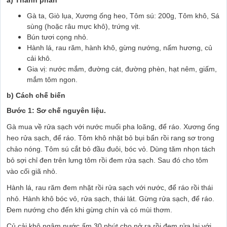
Gà ta, Giò lụa, Xương ống heo, Tôm sú: 200g, Tôm khô, Sá
sùng (hoặc râu mực khô), trứng vịt.
Bún tươi cọng nhỏ.
Hành lá, rau răm, hành khô, gừng nướng, nấm hương, củ
cải khô.
Gia vị: nước mắm, đường cát, đường phèn, hạt nêm, giấm,
mắm tôm ngon.
b) Cách chế biến
Bước 1: Sơ chế nguyên liệu.
Gà mua về rửa sạch với nước muối pha loãng, để ráo. Xương ống
heo rửa sạch, để ráo. Tôm khô nhặt bỏ bụi bẩn rồi rang sơ trong
chảo nóng. Tôm sú cắt bỏ đầu đuôi, bóc vỏ. Dùng tăm nhọn tách
bỏ sợi chỉ đen trên lưng tôm rồi đem rửa sạch. Sau đó cho tôm
vào cối giã nhỏ.
Hành lá, rau răm đem nhặt rồi rửa sạch với nước, để ráo rồi thái
nhỏ. Hành khô bóc vỏ, rửa sạch, thái lát. Gừng rửa sạch, để ráo.
Đem nướng cho đến khi gừng chín và có mùi thơm.
Củ cải khô ngâm nước ấm 30 phút cho nở ra rồi đem rửa lại với