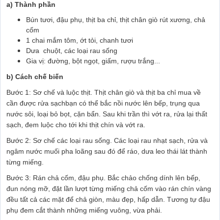
a) Thành phần
Bún tươi, đậu phụ, thịt ba chỉ, thịt chân giò rút xương, chả
cốm
1 chai mắm tôm, ớt tỏi, chanh tươi
Dưa chuột, các loại rau sống
Gia vị: đường, bột ngọt, giấm, rượu trắng...
b) Cách chế biến
Bước 1: Sơ chế và luộc thịt. Thịt chân giò và thịt ba chỉ mua về
cần được rửa sạchbạn có thể bắc nồi nước lên bếp, trụng qua
nước sôi, loại bỏ bọt, cặn bẩn. Sau khi trần thì vớt ra, rửa lại thất
sạch, đem luộc cho tới khi thịt chín và vớt ra.
Bước 2: Sơ chế các loại rau sống. Các loại rau nhạt sạch, rửa và
ngâm nước muối pha loãng sau đó để ráo, dưa leo thái lát thành
từng miếng.
Bước 3: Rán chả cốm, đậu phụ. Bắc chảo chống dính lên bếp,
đun nóng mỡ, đặt lần lượt từng miếng chả cốm vào rán chín vàng
đều tất cả các mặt để chả giòn, màu đẹp, hấp dẫn. Tương tự đậu
phụ đem cắt thành những miếng vuông, vừa phải.