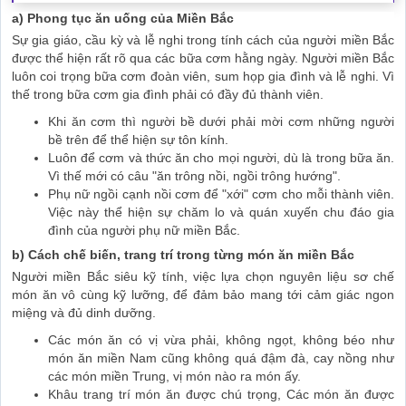
a) Phong tục ăn uống của Miền Bắc
Sự gia giáo, cầu kỳ và lễ nghi trong tính cách của người miền Bắc
được thể hiện rất rõ qua các bữa cơm hằng ngày. Người miền Bắc
luôn coi trọng bữa cơm đoàn viên, sum họp gia đình và lễ nghi. Vì
thế trong bữa cơm gia đình phải có đầy đủ thành viên.
Khi ăn cơm thì người bề dưới phải mời cơm những người
bề trên để thể hiện sự tôn kính.
Luôn để cơm và thức ăn cho mọi người, dù là trong bữa ăn.
Vì thế mới có câu "ăn trông nồi, ngồi trông hướng".
Phụ nữ ngồi cạnh nồi cơm để "xới" cơm cho mỗi thành viên.
Việc này thể hiện sự chăm lo và quán xuyến chu đáo gia
đình của người phụ nữ miền Bắc.
b) Cách chế biến, trang trí trong từng món ăn miền Bắc
Người miền Bắc siêu kỹ tính, việc lựa chọn nguyên liệu sơ chế
món ăn vô cùng kỹ lưỡng, để đảm bảo mang tới cảm giác ngon
miệng và đủ dinh dưỡng.
Các món ăn có vị vừa phải, không ngọt, không béo như
món ăn miền Nam cũng không quá đậm đà, cay nồng như
các món miền Trung, vị món nào ra món ấy.
Khâu trang trí món ăn được chú trọng, Các món ăn được