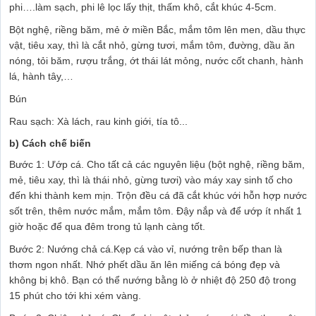
phi….làm sạch, phi lê lọc lấy thịt, thấm khô, cắt khúc 4-5cm.
Bột nghệ, riềng băm, mẻ ở miền Bắc, mắm tôm lên men, dầu thực
vật, tiêu xay, thì là cắt nhỏ, gừng tươi, mắm tôm, đường, dầu ăn
nóng, tỏi băm, rượu trắng, ớt thái lát mỏng, nước cốt chanh, hành
lá, hành tây,…
Bún
Rau sạch: Xà lách, rau kinh giới, tía tô...
b) Cách chế biến
Bước 1: Ướp cá. Cho tất cả các nguyên liệu (bột nghệ, riềng băm,
mẻ, tiêu xay, thì là thái nhỏ, gừng tươi) vào máy xay sinh tố cho
đến khi thành kem mịn. Trộn đều cá đã cắt khúc với hỗn hợp nước
sốt trên, thêm nước mắm, mắm tôm. Đậy nắp và để ướp ít nhất 1
giờ hoặc để qua đêm trong tủ lạnh càng tốt.
Bước 2: Nướng chả cá.Kẹp cá vào vỉ, nướng trên bếp than là
thơm ngon nhất. Nhớ phết dầu ăn lên miếng cá bóng đẹp và
không bị khô. Bạn có thể nướng bằng lò ở nhiệt độ 250 độ trong
15 phút cho tới khi xém vàng.