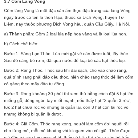
3.7 Cốm Làng Vòng
Cốm làng Vòng là một đặc sản ẩm thực đặc trưng của làng Vòng
ngày trước có tên là thôn Hậu, thuộc xã Dịch Vọng, huyện Từ
Liêm, nay thuộc phường Dịch Vọng hậu, quận Cầu Giấy, Hà Nội.
a) Thành phần: Gồm 2 loại lúa nếp hoa vàng và là loại lúa non.
b) Cách chế biến:
Bước 1: Sàng Lọc Thóc. Lúa mới gặt về cần được tuốt, lấy thóc.
Sau đó sàng bỏ rơm, đãi qua nước để loại bỏ các hạt thóc lép.
Bước 2: Rang Thóc. Thóc sau khi đãi sạch, cho vào chảo rang,
quá trình rang phải đảo đều thóc, hiện chảo rang thóc để làm cốm
có gắng theo mấy đảo tự động.
Bước 3: Rang khoảng 30 phút thì xem thử bằng cách đặt 5 hạt lên
miếng gỗ, dùng ngón tay miết mạnh, nếu thấy hạt "2 quằn 3 róc",
tức 2 hạt chưa róc vỏ nhưng bị quằn lại, còn 3 hạt còn lại róc vỏ
nhưng không bị quằn là được.
Bước 4: Giã Cốm. Thóc rang xong, người làm cốm đợi nguội rồi
cho từng mẻ, mỗi mẻ khoảng vài kilogam vào cối giã. Thóc được
giã đều và vừa tay mươi phút, thấy có trấu thì xúc ra sảy bỏ trấu