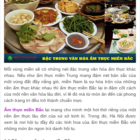
Mỗi vùng miền sẽ có những nét đặc trưng văn hóa ẩm thực khác
nhau. Nếu như ẩm thực miền Trung mang đậm nét bản sắc của
một vùng đất đầy nắng gió, miền Nam là sự hòa trộn của những
nền ẩm thực khác nhau thì ẩm thực miền Bắc lại in đậm cốt cách
của một nền văn hóa lâu đời, vì lẽ đó mà từ món ăn đến cái phong
cách trang trí đều trở thành chuẩn mực.
Ẩm thực miền Bắc
lại mang cho mình một hơi thở riêng của một
nền ẩm thực lâu đời của xứ sở kinh kì. Trong đó, Hà Nội được
xem là nơi hội tụ đầy đủ các tinh hoa của ẩm thực miền Bắc với
những món ăn ngon trứ danh hội tụ.