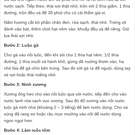
nước sạch. Tiếp theo, thái sợi thật nhỏ, trộn với 2 thìa giấm, 1 thìa
đường, trộn đều và để 30 phút cho củ cải thấm gia vị.
Nấm hương cắt bỏ phần chân đen, rửa sạch, thái nhỏ. Trứng vịt
đánh vào bát, thêm chút hạt nêm vào, khuấy đều và để riêng. Giò
lụa thái sợi nhỏ.
Bước 2: Luộc gà
Cho gà vào nồi luộc, đến khi sôi cho 1 thìa hạt nêm, 1/2 thìa
đường, 1 thìa muối và hành khô, gừng đã nướng thơm vào, hạ
nhỏ lửa để gà chín bên trong. Sau đó vớt gà ra để nguội, dùng tay
xé sợi hoặc thái miếng nhỏ.
Bước 3: Ninh xương
Xương ống heo cho vào nồi luộc qua với nước, tiếp đến cho vào
nước lạnh rửa sạch vụn xương. Sau đó đổ xương vào nồi nước
luộc gà ninh nhừ (khoảng 2 – 3 tiếng) để làm nước dùng. Cho sá
sùng đã rang sơ hoặc râu mực mướng vào nồi để nước dùng
ngon ngọt hơn.
Bước 4: Làm ruốc tôm