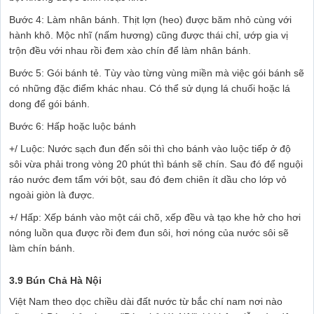
Bước 4: Làm nhân bánh. Thịt lợn (heo) được băm nhỏ cùng với
hành khô. Mộc nhĩ (nấm hương) cũng được thái chỉ, ướp gia vị
trộn đều với nhau rồi đem xào chín để làm nhân bánh.
Bước 5: Gói bánh tẻ. Tùy vào từng vùng miền mà việc gói bánh sẽ
có những đặc điểm khác nhau. Có thể sử dụng lá chuối hoặc lá
dong để gói bánh.
Bước 6: Hấp hoặc luộc bánh
+/ Luộc: Nước sạch đun đến sôi thì cho bánh vào luộc tiếp ở độ
sôi vừa phải trong vòng 20 phút thì bánh sẽ chín. Sau đó để nguội
ráo nước đem tẩm với bột, sau đó đem chiên ít dầu cho lớp vỏ
ngoài giòn là được.
+/ Hấp: Xếp bánh vào một cái chõ, xếp đều và tạo khe hở cho hơi
nóng luồn qua được rồi đem đun sôi, hơi nóng của nước sôi sẽ
làm chín bánh.
3.9 Bún Chả Hà Nội
Việt Nam theo dọc chiều dài đất nước từ bắc chí nam nơi nào