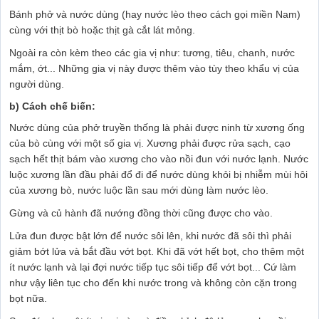
Bánh phở và nước dùng (hay nước lèo theo cách gọi miền Nam)
cùng với thịt bò hoặc thịt gà cắt lát mỏng.
Ngoài ra còn kèm theo các gia vị như: tương, tiêu, chanh, nước
mắm, ớt... Những gia vị này được thêm vào tùy theo khẩu vị của
người dùng.
b) Cách chế biến:
Nước dùng của phở truyền thống là phải được ninh từ xương ống
của bò cùng với một số gia vị. Xương phải được rửa sạch, cạo
sạch hết thịt bám vào xương cho vào nồi đun với nước lạnh. Nước
luộc xương lần đầu phải đổ đi để nước dùng khỏi bị nhiễm mùi hôi
của xương bò, nước luộc lần sau mới dùng làm nước lèo.
Gừng và củ hành đã nướng đồng thời cũng được cho vào.
Lửa đun được bật lớn để nước sôi lên, khi nước đã sôi thì phải
giảm bớt lửa và bắt đầu vớt bọt. Khi đã vớt hết bọt, cho thêm một
ít nước lạnh và lại đợi nước tiếp tục sôi tiếp để vớt bọt... Cứ làm
như vậy liên tục cho đến khi nước trong và không còn cặn trong
bọt nữa.