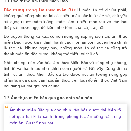
1.1 Đặc trưng ẩm thực miền Bắc
Đặc trưng trong ẩm thực miền Bắc
là món ăn có vị vừa phải,
không quá nồng nhưng lại có nhiều màu sắc khá sặc sỡ, chủ yếu
sử dụng nước mắm loãng, mắm tôm, nhiều món rau và các loại
thủy sản nước ngọt dễ kiếm như tôm, cua, cá, trai, hến,…
Do truyền thống xa xưa có nền nông nghiệp nghèo nàn, ẩm thực
miền Bắc trước kia ít thịnh hành các món ăn với nguyên liệu chính
là thịt, cá. Nhưng ngày nay, những món ăn có thịt cá cũng trở
thành món ăn đặc trưng, không thể thiếu tại thủ đô.
Nhìn chung, nền văn hóa ẩm thực Miền Bắc vô cùng nhẹ nhàng,
tinh tế và thanh tao như chính con người Hà Nội vậy. Dung dị mà
tinh tế, ẩm thực Miền Bắc đã tạo được nét ấn tượng riêng góp
phần làm đa dạng văn hóa ẩm thực trên bản đồ ẩm thực Việt Nam
nói riêng và thế giới nói chung.
1.2 Ẩm thực miền bắc qua góc nhìn văn hóa
Ẩm thực miền Bắc qua góc nhìn văn hóa được thể hiện rõ
nét qua hai khía cạnh, trong phong tục ăn uống và trong
món ăn. Cụ thể như sau: