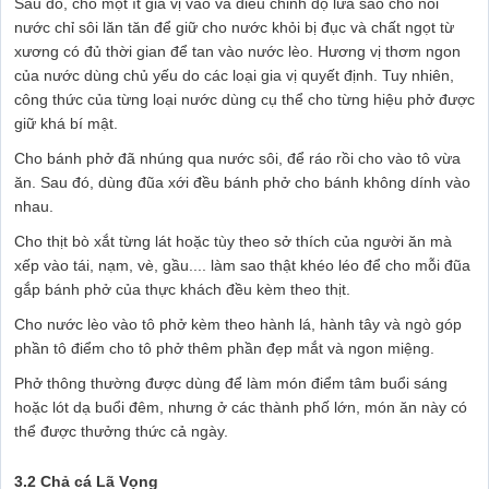
Sau đó, cho một ít gia vị vào và điều chỉnh độ lửa sao cho nồi
nước chỉ sôi lăn tăn để giữ cho nước khỏi bị đục và chất ngọt từ
xương có đủ thời gian để tan vào nước lèo. Hương vị thơm ngon
của nước dùng chủ yếu do các loại gia vị quyết định. Tuy nhiên,
công thức của từng loại nước dùng cụ thể cho từng hiệu phở được
giữ khá bí mật.
Cho bánh phở đã nhúng qua nước sôi, để ráo rồi cho vào tô vừa
ăn. Sau đó, dùng đũa xới đều bánh phở cho bánh không dính vào
nhau.
Cho thịt bò xắt từng lát hoặc tùy theo sở thích của người ăn mà
xếp vào tái, nạm, vè, gầu.... làm sao thật khéo léo để cho mỗi đũa
gắp bánh phở của thực khách đều kèm theo thịt.
Cho nước lèo vào tô phở kèm theo hành lá, hành tây và ngò góp
phần tô điểm cho tô phở thêm phần đẹp mắt và ngon miệng.
Phở thông thường được dùng để làm món điểm tâm buổi sáng
hoặc lót dạ buổi đêm, nhưng ở các thành phố lớn, món ăn này có
thể được thưởng thức cả ngày.
3.2 Chả cá Lã Vọng