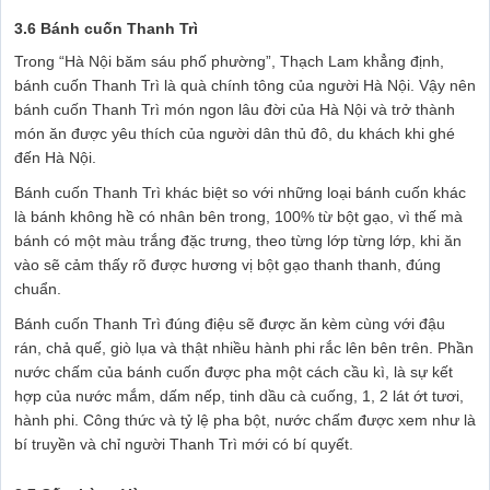
3.6 Bánh cuốn Thanh Trì
Trong “Hà Nội băm sáu phố phường”, Thạch Lam khẳng định,
bánh cuốn Thanh Trì là quà chính tông của người Hà Nội. Vậy nên
bánh cuốn Thanh Trì món ngon lâu đời của Hà Nội và trở thành
món ăn được yêu thích của người dân thủ đô, du khách khi ghé
đến Hà Nội.
Bánh cuốn Thanh Trì khác biệt so với những loại bánh cuốn khác
là bánh không hề có nhân bên trong, 100% từ bột gạo, vì thế mà
bánh có một màu trắng đặc trưng, theo từng lớp từng lớp, khi ăn
vào sẽ cảm thấy rõ được hương vị bột gạo thanh thanh, đúng
chuẩn.
Bánh cuốn Thanh Trì đúng điệu sẽ được ăn kèm cùng với đậu
rán, chả quế, giò lụa và thật nhiều hành phi rắc lên bên trên. Phần
nước chấm của bánh cuốn được pha một cách cầu kì, là sự kết
hợp của nước mắm, dấm nếp, tinh dầu cà cuống, 1, 2 lát ớt tươi,
hành phi. Công thức và tỷ lệ pha bột, nước chấm được xem như là
bí truyền và chỉ người Thanh Trì mới có bí quyết.