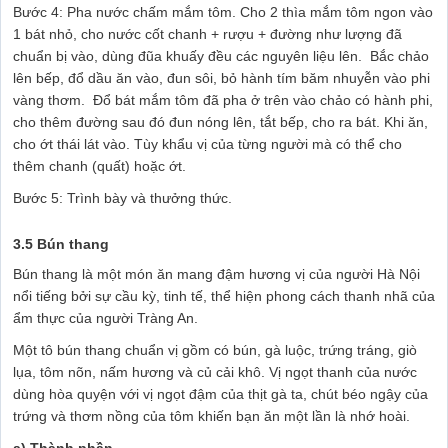
Bước 4: Pha nước chấm mắm tôm. Cho 2 thìa mắm tôm ngon vào
1 bát nhỏ, cho nước cốt chanh + rượu + đường như lượng đã
chuẩn bị vào, dùng đũa khuấy đều các nguyên liệu lên. Bắc chảo
lên bếp, đổ dầu ăn vào, đun sôi, bỏ hành tím băm nhuyễn vào phi
vàng thơm. Đổ bát mắm tôm đã pha ở trên vào chảo có hành phi,
cho thêm đường sau đó đun nóng lên, tắt bếp, cho ra bát. Khi ăn,
cho ớt thái lát vào. Tùy khẩu vị của từng người mà có thể cho
thêm chanh (quất) hoặc ớt.
Bước 5: Trình bày và thưởng thức.
3.5 Bún thang
Bún thang là một món ăn mang đậm hương vị của người Hà Nội
nổi tiếng bởi sự cầu kỳ, tinh tế, thể hiện phong cách thanh nhã của
ẩm thực của người Tràng An.
Một tô bún thang chuẩn vị gồm có bún, gà luộc, trứng tráng, giò
lụa, tôm nõn, nấm hương và củ cải khô. Vị ngọt thanh của nước
dùng hòa quyện với vị ngọt đậm của thịt gà ta, chút béo ngậy của
trứng và thơm nồng của tôm khiến bạn ăn một lần là nhớ hoài.
a) Thành phần