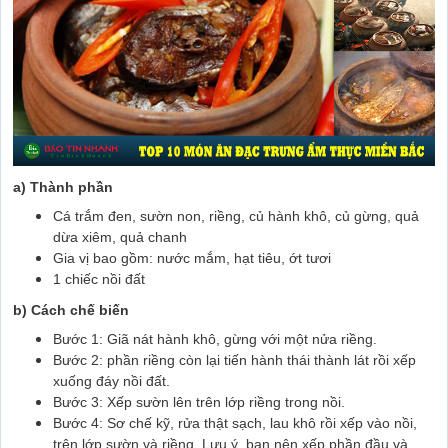
a) Thành phần
Cá trắm đen, sườn non, riềng, củ hành khô, củ gừng, quả
dừa xiêm, quả chanh
Gia vị bao gồm: nước mắm, hạt tiêu, ớt tươi
1 chiếc nồi đất
b) Cách chế biến
Bước 1: Giã nát hành khô, gừng với một nửa riềng.
Bước 2: phần riềng còn lại tiến hành thái thành lát rồi xếp
xuống đáy nồi đất.
Bước 3: Xếp sườn lên trên lớp riềng trong nồi.
Bước 4: Sơ chế kỹ, rửa thật sạch, lau khô rồi xếp vào nồi,
trên lớp sườn và riềng. Lưu ý, bạn nên xếp phần đầu và