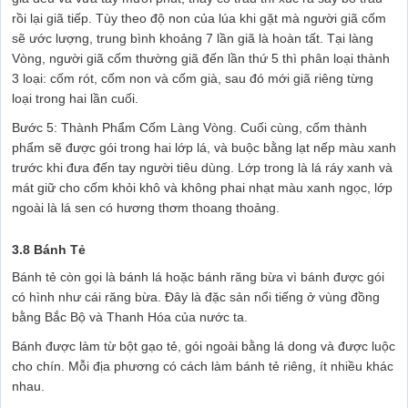
rồi lại giã tiếp. Tùy theo độ non của lúa khi gặt mà người giã cốm
sẽ ước lượng, trung bình khoảng 7 lần giã là hoàn tất. Tại làng
Vòng, người giã cốm thường giã đến lần thứ 5 thì phân loại thành
3 loại: cốm rót, cốm non và cốm già, sau đó mới giã riêng từng
loại trong hai lần cuối.
Bước 5: Thành Phẩm Cốm Làng Vòng. Cuối cùng, cốm thành
phẩm sẽ được gói trong hai lớp lá, và buộc bằng lạt nếp màu xanh
trước khi đưa đến tay người tiêu dùng. Lớp trong là lá ráy xanh và
mát giữ cho cốm khỏi khô và không phai nhạt màu xanh ngọc, lớp
ngoài là lá sen có hương thơm thoang thoảng.
3.8 Bánh Tẻ
Bánh tẻ còn gọi là bánh lá hoặc bánh răng bừa vì bánh được gói
có hình như cái răng bừa. Đây là đặc sản nổi tiếng ở vùng đồng
bằng Bắc Bộ và Thanh Hóa của nước ta.
Bánh được làm từ bột gạo tẻ, gói ngoài bằng lá dong và được luộc
cho chín. Mỗi địa phương có cách làm bánh tẻ riêng, ít nhiều khác
nhau.