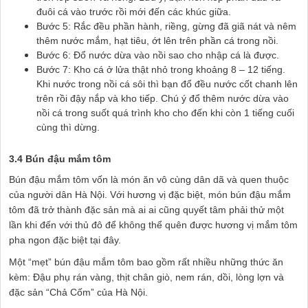
đuôi cá vào trước rồi mới đến các khúc giữa.
Bước 5: Rắc đều phần hành, riềng, gừng đã giã nát và nêm
thêm nước mắm, hạt tiêu, ớt lên trên phần cá trong nồi.
Bước 6: Đổ nước dừa vào nồi sao cho nhập cá là được.
Bước 7: Kho cá ở lửa thật nhỏ trong khoảng 8 – 12 tiếng.
Khi nước trong nồi cá sôi thì bạn đổ đều nước cốt chanh lên
trên rồi đậy nắp và kho tiếp. Chú ý đổ thêm nước dừa vào
nồi cá trong suốt quá trình kho cho đến khi còn 1 tiếng cuối
cùng thì dừng.
3.4 Bún đậu mắm tôm
Bún đậu mắm tôm vốn là món ăn vô cùng dân dã và quen thuộc
của người dân Hà Nội. Với hương vị đặc biệt, món bún đậu mắm
tôm đã trở thành đặc sản mà ai ai cũng quyết tâm phải thử một
lần khi đến với thủ đô để không thể quên được hương vị mắm tôm
pha ngon đặc biệt tại đây.
Một “mẹt” bún đậu mắm tôm bao gồm rất nhiều những thức ăn
kèm: Đậu phụ rán vàng, thịt chân giò, nem rán, dồi, lòng lợn và
đặc sản “Chả Cốm” của Hà Nội.