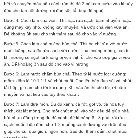
hết và chuyển màu nâu cánh rán thì đổ 2 bát con nước vào khuấy
đều cho tan hết đường rồi đun sôi, tắt bếp để nguội.
Bước 4: Cách làm chả viên. Thịt nạc rửa sạch, băm nhuyễn hoặc
dùng máy xay nhỏ, không xay nhuyễn. Và ướp chả viên vừa ăn.
Để khoảng 3h sau cho thịt thấm sau đó cho vào vỉ nướng.
Bước 5: Cách làm chả miếng bún chả. Thịt ba chỉ rửa với nước
muối loãng, sau đó rửa sạch với nước. Thái miếng mỏng, bản to
khi nướng sẽ ngót lại không bị vụn thịt rồi cho vào ướp gia vị vừa
ăn. Để khoảng 3h sau đó cho vào vỉ nướng.
Bước 6: Làm nước chấm bún chả. Theo tỷ lệ nước lọc: đường:
mắm: dấm là 10:1:1:1 và chút muối. Cho lên bếp đun sôi vài phút,
tắt bếp, giữ ấm cho tới khi dùng. Khi nào ăn thì cho tỏi, ớt băm
nhuyễn và hạt tiêu vào tùy theo khẩu vị.
Bước 7: Làm dưa món. Đu đủ xanh, cà rốt, gọt vỏ, tỉa hoa tùy
thích, cắt lát mỏng. Cho một chút muối vào xóc đều để giúp nhả
bớt nhựa đắng trong đu đủ xanh, để khoảng 6 - 8 phút rồi rửa
sạch muối. Tiếp đến, cho 1-2 muỗng canh đường vào trộn đều
giúp cho củ, quả giòn, ngon hơn. Sau đó, thêm dấm, chút muối
vào trộn đều.