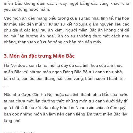
miền Bắc không đậm các vị cay, ngọt bằng các vùng khác, chủ
yếu sử dụng nước mắm.
Các món ăn đều mang biểu tượng của sự tao nhã, tinh tế, hài hòa
từ màu sắc đến mùi vị, từ sự sự kết hợp,gia giảm nguyên liệu,các
phụ gia & các loại rau ăn kèm. Người miền Bắc ăn không chỉ để
no mà “ăn hương ăn hoa”, ăn có sự thưởng thực một cách nhẹ
nhàng, thanh tao dù cuộc sống có bận rộn đến mấy.
3. Món ăn đặc trưng Miền Bắc
Hà Nội được xem là nơi hội tụ đầy đủ các tinh hoa của ẩm thực
miền Bắc với những món ngon Đông Bắc Bộ trứ danh như phở,
bún chả, bún ốc, bún thang, xôi cốm vòng, bánh cuốn Thanh trì,
….
Nếu như được đến Hà Nội hoặc các tỉnh thành phía Bắc của nước
ta mà chưa một lần thưởng thức những món trứ danh dưới đây thì
quả thật là thiếu xót. Sau đây Báo Tin Nhanh xin chia sẻ đến quý
bạn đọc những món ăn làm nên danh tiếng ẩm thực miền Bắc lẫy
lừng nhé.