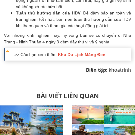
động ngoài trời như tắm biển, cắm trại, hãy giữ gìn vệ sinh
và không xả rác bừa bãi.
Tuân thủ hướng dẫn của HDV
: Để đảm bảo an toàn và
trải nghiệm tốt nhất, bạn nên tuân thủ hướng dẫn của HDV
khi tham quan và tham gia các hoạt động giải trí.
Với những kinh nghiệm này, hy vọng bạn sẽ có chuyến đi Nha
Trang - Ninh Thuận 4 ngày 3 đêm đầy thú vị và ý nghĩa!
>> Các bạn xem thêm
Khu Du Lịch Măng Đen
Biên tập:
khoatrinh
BÀI VIẾT LIÊN QUAN