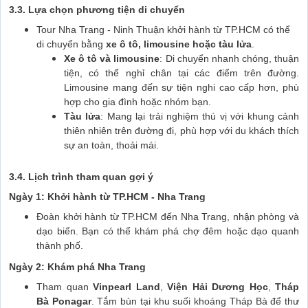
3.3. Lựa chọn phương tiện di chuyển
Tour Nha Trang - Ninh Thuận khởi hành từ TP.HCM có thể
di chuyển bằng
xe ô tô, limousine hoặc tàu lửa
.
Xe ô tô và limousine
: Di chuyển nhanh chóng, thuận
tiện, có thể nghỉ chân tại các điểm trên đường.
Limousine mang đến sự tiện nghi cao cấp hơn, phù
hợp cho gia đình hoặc nhóm bạn.
Tàu lửa
: Mang lại trải nghiệm thú vị với khung cảnh
thiên nhiên trên đường đi, phù hợp với du khách thích
sự an toàn, thoải mái.
3.4. Lịch trình tham quan gợi ý
Ngày 1: Khởi hành từ TP.HCM - Nha Trang
Đoàn khởi hành từ TP.HCM đến Nha Trang, nhận phòng và
dạo biển. Bạn có thể khám phá chợ đêm hoặc dạo quanh
thành phố.
Ngày 2: Khám phá Nha Trang
Tham quan
Vinpearl Land
,
Viện Hải Dương Học
,
Tháp
Bà Ponagar
. Tắm bùn tại khu suối khoáng Tháp Bà để thư