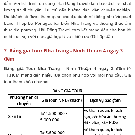
dẫn. Với lịch trình đa dạng, Hải Đăng Travel đảm bảo dịch vụ chất
lượng từ di chuyển, lưu trú đến hướng dẫn viên chuyên nghiệp.
Du khách sẽ được tham quan các địa danh nổi tiếng như Vinpearl
Land, Tháp Bà Ponagar, bãi biển Nha Trang và thưởng thức ẩm
thực địa phương. Hải Đăng Travel cam kết mang đến cho bạn kỳ
nghỉ trọn vẹn với mức giá hợp lý và nhiều ưu đãi hấp dẫn.
2. Bảng giá Tour Nha Trang - Ninh Thuận 4 ngày 3
đêm
Bảng giá Tour Nha Trang - Ninh Thuận 4 ngày 3 đêm
từ
TP.HCM mang đến nhiều lựa chọn phù hợp với mọi nhu cầu. Giá
tour tham khảo như sau:
BẢNG GIÁ TOUR
Phương tiện di
Giá tour (VNĐ/khách)
Dịch vụ bao gồm
chuyển
Vé tham quan, khách
Từ 4.500.000 -
Xe ô tô
sạn, các bữa ăn, hướng
5.000.000
dẫn viên, bảo hiểm.
Vé tham quan, khách
Từ 5.500.000 -