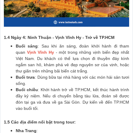
1.4 Ngày 4: Ninh Thuận - Vịnh Vĩnh Hy - Trở về TP.HCM
Buổi sáng
: Sau khi ăn sáng, đoàn khởi hành đi tham
quan
Vịnh Vĩnh Hy
- một trong những vịnh biển đẹp nhất
Việt Nam. Du khách có thể lựa chọn đi thuyền đáy kính
ngắm san hô, khám phá vẻ đẹp nguyên sơ của vịnh, hoặc
thư giãn trên những bãi biển cát trắng.
Buổi trưa
: Dùng bữa tại nhà hàng với các món hải sản tươi
sống.
Buổi chiều
: Khởi hành trở về TP.HCM, kết thúc hành trình
đầy kỷ niệm. Nếu di chuyển bằng tàu lửa, đoàn sẽ được
đón tại ga và đưa về ga Sài Gòn. Dự kiến về đến TP.HCM
vào buổi tối.
1.5 Các địa điểm nổi bật trong tour:
Nha Trang
: