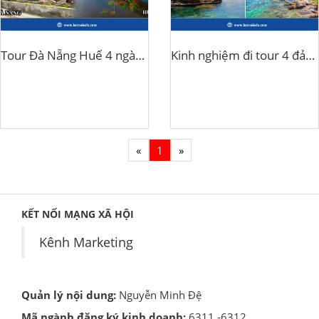
Tour Đà Nẵng Huế 4 ngày 3 đêm
Kinh nghiệm đi tour 4 đảo Phú Quốc
«
1
»
KẾT NỐI MẠNG XÃ HỘI
Kênh Marketing
Quản lý nội dung:
Nguyễn Minh Đệ
Mã ngành đăng ký kinh doanh:
6311 -6312