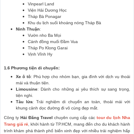
Vinpearl Land
Viện Hải Dương Học
Tháp Bà Ponagar
Khu du lịch suối khoáng nóng Tháp Bà
Ninh Thuận
:
Vườn nho Ba Mọi
Cánh đồng muối Đầm Vua
Tháp Po Klong Garai
Vịnh Vĩnh Hy
1.6 Phương tiện di chuyển:
Xe ô tô
: Phù hợp cho nhóm bạn, gia đình với dịch vụ thoải
mái và thuận tiện.
Limousine
: Dành cho những ai yêu thích sự sang trọng,
tiện nghi.
Tàu lửa
: Trải nghiệm di chuyển an toàn, thoải mái với
khung cảnh dọc đường đi vô cùng đẹp mắt.
Công ty
Hải Đăng Travel
chuyên cung cấp các
tour du lịch Nha
Trang giá rẻ
, khởi hành từ TP.HCM, mang đến cho du khách hành
trình khám phá thành phố biển xinh đẹp với nhiều trải nghiệm hấp