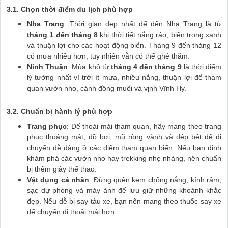
3.1. Chọn thời điểm du lịch phù hợp
Nha Trang
: Thời gian đẹp nhất để đến Nha Trang là từ
tháng 1 đến tháng 8
khi thời tiết nắng ráo, biển trong xanh
và thuận lợi cho các hoạt động biển. Tháng 9 đến tháng 12
có mưa nhiều hơn, tuy nhiên vẫn có thể ghé thăm.
Ninh Thuận
: Mùa khô từ
tháng 4 đến tháng 9
là thời điểm
lý tưởng nhất vì trời ít mưa, nhiều nắng, thuận lợi để tham
quan vườn nho, cánh đồng muối và vịnh Vĩnh Hy.
3.2. Chuẩn bị hành lý phù hợp
Trang phục
: Để thoải mái tham quan, hãy mang theo trang
phục thoáng mát, đồ bơi, mũ rộng vành và dép bệt để di
chuyển dễ dàng ở các điểm tham quan biển. Nếu bạn định
khám phá các vườn nho hay trekking nhẹ nhàng, nên chuẩn
bị thêm giày thể thao.
Vật dụng cá nhân
: Đừng quên kem chống nắng, kính râm,
sạc dự phòng và máy ảnh để lưu giữ những khoảnh khắc
đẹp. Nếu dễ bị say tàu xe, bạn nên mang theo thuốc say xe
để chuyến đi thoải mái hơn.