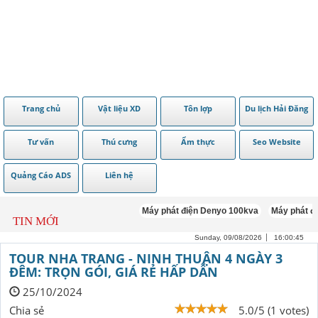
Trang chủ
Vật liệu XD
Tôn lợp
Du lịch Hải Đăng
Tư vấn
Thú cưng
Ẩm thực
Seo Website
Quảng Cáo ADS
Liên hệ
Máy phát điện Denyo 100kva
Máy phát điện 
TIN MỚI
Sunday, 09/08/2026
16:00:46
TOUR NHA TRANG - NINH THUẬN 4 NGÀY 3
ĐÊM: TRỌN GÓI, GIÁ RẺ HẤP DẪN
25/10/2024
Chia sẻ
5.0/5 (1 votes)