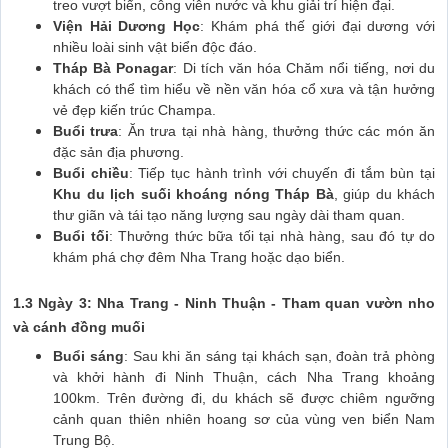
treo vượt biển, công viên nước và khu giải trí hiện đại.
Viện Hải Dương Học
: Khám phá thế giới đại dương với
nhiều loài sinh vật biển độc đáo.
Tháp Bà Ponagar
: Di tích văn hóa Chăm nổi tiếng, nơi du
khách có thể tìm hiểu về nền văn hóa cổ xưa và tận hưởng
vẻ đẹp kiến trúc Champa.
Buổi trưa
: Ăn trưa tại nhà hàng, thưởng thức các món ăn
đặc sản địa phương.
Buổi chiều
: Tiếp tục hành trình với chuyến đi tắm bùn tại
Khu du lịch suối khoáng nóng Tháp Bà
, giúp du khách
thư giãn và tái tạo năng lượng sau ngày dài tham quan.
Buổi tối
: Thưởng thức bữa tối tại nhà hàng, sau đó tự do
khám phá chợ đêm Nha Trang hoặc dạo biển.
1.3 Ngày 3: Nha Trang - Ninh Thuận - Tham quan vườn nho
và cánh đồng muối
Buổi sáng
: Sau khi ăn sáng tại khách sạn, đoàn trả phòng
và khởi hành đi Ninh Thuận, cách Nha Trang khoảng
100km. Trên đường đi, du khách sẽ được chiêm ngưỡng
cảnh quan thiên nhiên hoang sơ của vùng ven biển Nam
Trung Bộ.