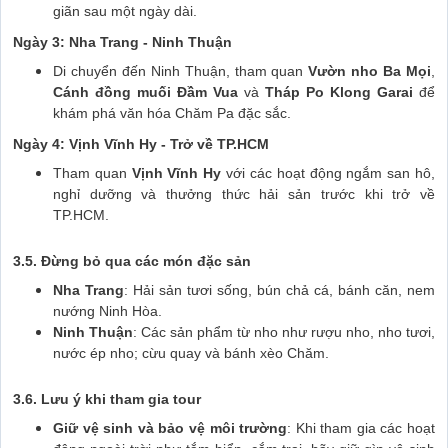
giãn sau một ngày dài.
Ngày 3: Nha Trang - Ninh Thuận
Di chuyển đến Ninh Thuận, tham quan
Vườn nho Ba Mọi
,
Cánh đồng muối Đầm Vua
và
Tháp Po Klong Garai
để
khám phá văn hóa Chăm Pa đặc sắc.
Ngày 4: Vịnh Vĩnh Hy - Trở về TP.HCM
Tham quan
Vịnh Vĩnh Hy
với các hoạt động ngắm san hô,
nghỉ dưỡng và thưởng thức hải sản trước khi trở về
TP.HCM.
3.5. Đừng bỏ qua các món đặc sản
Nha Trang
: Hải sản tươi sống, bún chả cá, bánh căn, nem
nướng Ninh Hòa.
Ninh Thuận
: Các sản phẩm từ nho như rượu nho, nho tươi,
nước ép nho; cừu quay và bánh xèo Chăm.
3.6. Lưu ý khi tham gia tour
Giữ vệ sinh và bảo vệ môi trường
: Khi tham gia các hoạt