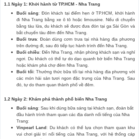
1.1 Ngày 1: Khởi hành từ TP.HCM - Nha Trang
Buổi sáng
: Đón khách tại điểm hẹn ở TP.HCM, khởi hành
đi Nha Trang bằng xe ô tô hoặc limousine. Nếu di chuyển
bằng tàu lửa, du khách sẽ được đưa đón tại ga Sài Gòn và
bắt chuyến tàu đêm đến Nha Trang.
Buổi trưa
: Đoàn dùng cơm trưa tại nhà hàng địa phương
trên đường đi, sau đó tiếp tục hành trình đến Nha Trang.
Buổi chiều
: Đến Nha Trang, nhận phòng khách sạn và nghỉ
ngơi. Du khách có thể tự do dạo quanh bờ biển Nha Trang
hoặc khám phá chợ đêm Nha Trang.
Buổi tối
: Thưởng thức bữa tối tại nhà hàng địa phương với
các món hải sản tươi ngon đặc trưng của Nha Trang. Sau
đó, tự do tham quan thành phố về đêm.
1.2 Ngày 2: Khám phá thành phố biển Nha Trang
Buổi sáng
: Sau khi dùng bữa sáng tại khách sạn, đoàn bắt
đầu hành trình tham quan các địa danh nổi tiếng của Nha
Trang:
Vinpearl Land
: Du khách có thể lựa chọn tham quan khu
vui chơi giải trí nổi tiếng của Nha Trang, với hệ thống cáp