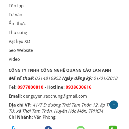
Tôn lợp
Tư vấn
Ẩm thực
Thú cưng
Vật liệu XD
Seo Website
Video
CÔNG TY TNHH CÔNG NGHỆ QUẢNG CÁO LAN ANH
Mã số thuế:
0314816952
Ngày đăng ký:
01/01/2018
Tel:
0977800810
- Hotline:
0938630616
Email:
denguyen.raochung@gmail.com
↑
Địa chỉ VP:
41/7 D đường Thới Tam Thôn 12, ấp Thới
Tứ, xã Thới Tam Thôn, Huyện Hóc Môn, TPHCM
Chi Nhánh:
Văn Phòng: