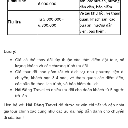
Limousine
sạn, các bữa ăn, hướng
6.000.000
dẫn viên, bảo hiểm.
Vé tàu khứ hồi, vé tham
Từ 5.800.000 -
quan, khách sạn, các
Tàu lửa
6.300.000
bữa ăn, hướng dẫn
viên, bảo hiểm.
Lưu ý:
Giá có thể thay đổi tùy thuộc vào thời điểm đặt tour, số
lượng khách và các chương trình ưu đãi.
Giá tour đã bao gồm tất cả dịch vụ như phương tiện di
chuyển, khách sạn 3-4 sao, vé tham quan các điểm đến,
các bữa ăn theo lịch trình, và bảo hiểm du lịch.
Hải Đăng Travel có nhiều ưu đãi cho đoàn khách từ 5 người
trở lên.
Liên hệ với
Hải Đăng Travel
để được tư vấn chi tiết và cập nhật
giá tour chính xác cũng như các ưu đãi hấp dẫn dành cho chuyến
đi của bạn!