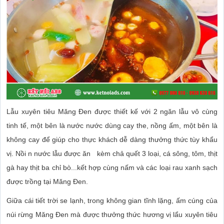
Lẫu xuyên tiêu Măng Đen được thiết kế với 2 ngăn lẫu vô cùng
tinh tế, một bên là nước nước dùng cay the, nồng ấm, một bên là
không cay để giúp cho thực khách dễ dàng thưởng thức tùy khẩu
vị. Nồi n nước lẫu được ăn kèm chả quết 3 loại, cá sông, tôm, thịt
gà hay thịt ba chỉ bò...kết hợp cùng nấm và các loại rau xanh sạch
được trồng tại Măng Đen.
Giữa cái tiết trời se lạnh, trong không gian tĩnh lặng, ấm cúng của
núi rừng Măng Đen mà được thưởng thức hương vị lẩu xuyên tiêu