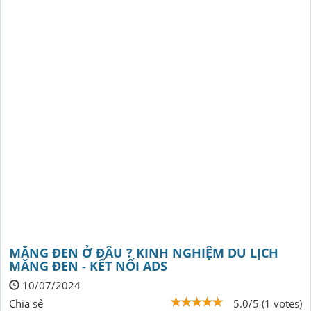
MĂNG ĐEN Ở ĐÂU ? KINH NGHIỆM DU LỊCH
MĂNG ĐEN - KẾT NỐI ADS
10/07/2024
Chia sẻ
5.0/5 (1 votes)