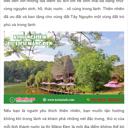
biết đến với những địa điểm du lịch với hệ sinh thái đa dạng như:
rừng nguyên sinh, hồ, thác nước…vô cùng trong lành. Thiên nhiên
đã ưu đãi và ban tặng cho vùng đất Tây Nguyên một vùng đất trù
phú và trong lành.
Nếu bạn là người yêu thích thiên nhiên, bạn muốn tận hưởng
không khí trong lành và khám phá những nét đặc trưng, thú vị của
mỗi tỉnh thành nước ta thì Măng Đen là một địa điểm không thể bỏ