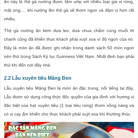
ăn này là thịt gà nướng được tẩm ướp với nhiều loại gia vị rừng,
mật ong,… khi nướng lên thịt gà sẽ thơm ngon và đậm vị hơn rất
nhiều.
Thịt gà nướng ăn kèm dưa leo, dưa chua chấm cùng muối ớt
chanh cũng đã khiến thực khách phải xuýt xoa vì độ ngon của nó.
Đây là món ăn đã được ghi nhận trong danh sách 50 món ngon
nên thử trong Sách Kỷ lục Guinness Việt Nam. Nhất định bạn phải
thử khi đến nơi đây nhé.
2.2 Lẫu xuyên tiêu Măng Đen
Lẫu xuyên tiêu Măng Đen là món ăn đặc trưng, nổi tiếng tại đây,
Lẫu được sử dụng công thức độc quyền của gia đình với hương vị
đặc biệt của hạt xuyên tiêu (1 loại tiêu rừng) thơm nồng nàng và
có vị cay ấm khiến cho thực khách phải xuýt xoa khi thưởng thức.