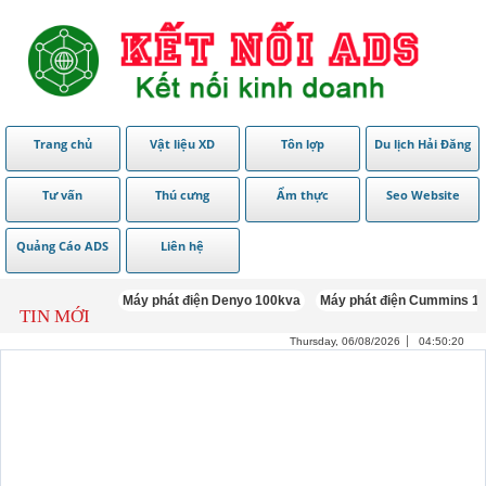
Trang chủ
Vật liệu XD
Tôn lợp
Du lịch Hải Đăng
Tư vấn
Thú cưng
Ẩm thực
Seo Website
Quảng Cáo ADS
Liên hệ
Máy phát điện Denyo 100kva
Máy phát điện Cummins 100kva
TIN MỚI
Thursday, 06/08/2026
04:50:22