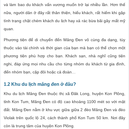
và làm bao du khách vấn vương muốn trở lại nhiều lần. Hơn thế
nữa, người dân ở đây rất thân thiện, hiếu khách, rất hiếm khi gặp
tình trạng chặt chém khách du lịch hay xả rác bừa bãi gây mất mỹ
quan.
Phương tiện để di chuyển đến Măng Đen vô cùng đa dạng, tùy
thuộc vào tài chính và thời gian của bạn mà bạn có thể chọn một
phương tiện phù hợp cho bạn. Khách sạn, nhà nghĩ cũng tiện
nghi, đáp ứng mọi nhu cầu cho từng nhóm du khách từ gia đình,
đến nhóm bạn, cặp đôi hoặc cả đoàn…
1.2 Khu du lịch măng đen ở đâu?
Khu du lịch Măng Đen thuộc thị xã Đăk Long, huyện Kon Plông,
tỉnh Kon Tum, Măng Đen có độ cao khoảng 1100 mét so với mặt
đất. Măng Đen nằm ở khu vực giữa giữa 2 đèo Măng Đen và đèo
Violak trên quốc lộ 24, cách thành phố Kon Tum 50 km. Nơi đây
còn là trung tâm của huyện Kon Plông.