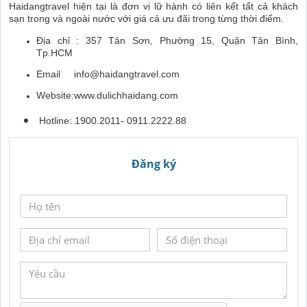
Haidangtravel hiện tại là đơn vị lữ hành có liên kết tất cả khách
sạn trong và ngoài nước với giá cả ưu đãi trong từng thời điểm.
Địa chỉ : 357 Tân Sơn, Phường 15, Quận Tân Bình,
Tp.HCM
Email info@haidangtravel.com
Website:www.dulichhaidang.com
Hotline: 1900.2011- 0911.2222.88
Đăng ký