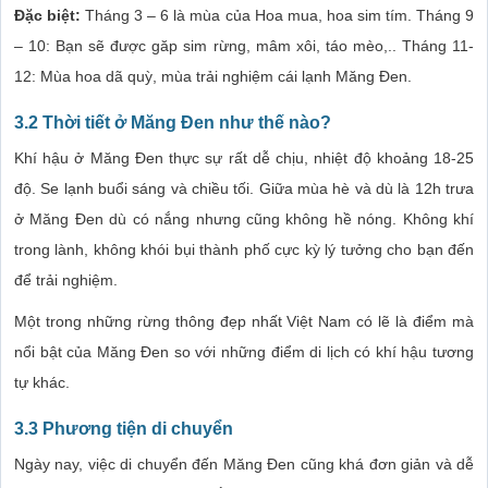
Đặc biệt:
Tháng 3 – 6 là mùa của Hoa mua, hoa sim tím. Tháng 9
– 10: Bạn sẽ được găp sim rừng, mâm xôi, táo mèo,.. Tháng 11-
12: Mùa hoa dã quỳ, mùa trải nghiệm cái lạnh Măng Đen.
3.2 Thời tiết ở Măng Đen như thế nào?
Khí hậu ở Măng Đen thực sự rất dễ chịu, nhiệt độ khoảng 18-25
độ. Se lạnh buổi sáng và chiều tối. Giữa mùa hè và dù là 12h trưa
ở Măng Đen dù có nắng nhưng cũng không hề nóng. Không khí
trong lành, không khói bụi thành phố cực kỳ lý tưởng cho bạn đến
để trải nghiệm.
Một trong những rừng thông đẹp nhất Việt Nam có lẽ là điểm mà
nổi bật của Măng Đen so với những điểm di lịch có khí hậu tương
tự khác.
3.3 Phương tiện di chuyển
Ngày nay, việc di chuyển đến Măng Đen cũng khá đơn giản và dễ