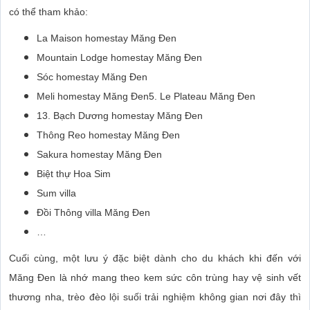
có thể tham khảo:
La Maison homestay Măng Đen
Mountain Lodge homestay Măng Đen
Sóc homestay Măng Đen
Meli homestay Măng Đen5. Le Plateau Măng Đen
13. Bạch Dương homestay Măng Đen
Thông Reo homestay Măng Đen
Sakura homestay Măng Đen
Biệt thự Hoa Sim
Sum villa
Đồi Thông villa Măng Đen
…
Cuối cùng, một lưu ý đặc biệt dành cho du khách khi đến với
Măng Đen là nhớ mang theo kem sức côn trùng hay vệ sinh vết
thương nha, trèo đèo lội suối trải nghiệm không gian nơi đây thì