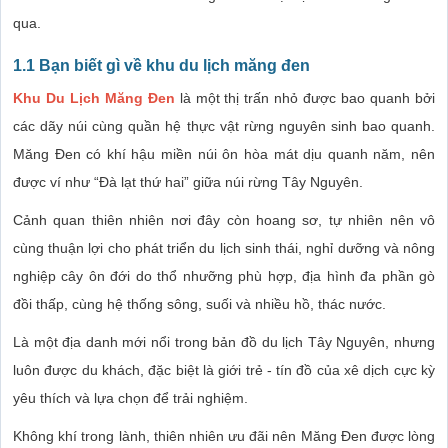
qua.
1.1 Bạn biết gì về khu du lịch măng đen
Khu Du Lịch Măng Đen
là một thị trấn nhỏ được bao quanh bởi
các dãy núi cùng quần hệ thực vật rừng nguyên sinh bao quanh.
Măng Đen có khí hậu miền núi ôn hòa mát dịu quanh năm, nên
được ví như “Đà lạt thứ hai” giữa núi rừng Tây Nguyên.
Cảnh quan thiên nhiên nơi đây còn hoang sơ, tự nhiên nên vô
cùng thuận lợi cho phát triển du lịch sinh thái, nghỉ dưỡng và nông
nghiệp cây ôn đới do thổ nhưỡng phù hợp, địa hình đa phần gò
đồi thấp, cùng hệ thống sông, suối và nhiều hồ, thác nước.
Là một địa danh mới nổi trong bản đồ du lịch Tây Nguyên, nhưng
luôn được du khách, đặc biệt là giới trẻ - tín đồ của xê dịch cực kỳ
yêu thích và lựa chọn để trải nghiệm.
Không khí trong lành, thiên nhiên ưu đãi nên Măng Đen được lòng