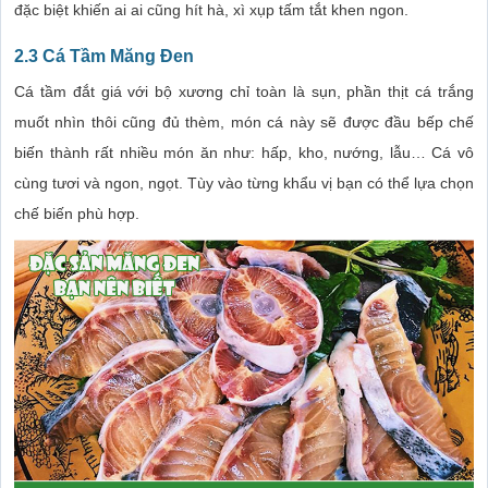
đặc biệt khiến ai ai cũng hít hà, xì xụp tấm tắt khen ngon.
2.3 Cá Tầm Măng Đen
Cá tầm đắt giá với bộ xương chỉ toàn là sụn, phần thịt cá trắng
muốt nhìn thôi cũng đủ thèm, món cá này sẽ được đầu bếp chế
biến thành rất nhiều món ăn như: hấp, kho, nướng, lẫu… Cá vô
cùng tươi và ngon, ngọt. Tùy vào từng khẩu vị bạn có thể lựa chọn
chế biến phù hợp.