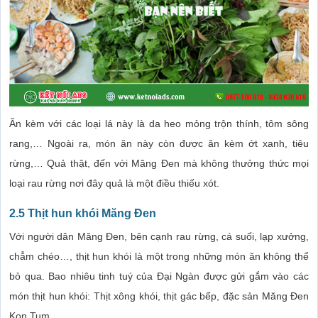
Ăn kèm với các loại lá này là da heo mỏng trộn thính, tôm sông
rang,… Ngoài ra, món ăn này còn được ăn kèm ớt xanh, tiêu
rừng,… Quả thật, đến với Măng Đen mà không thưởng thức mọi
loại rau rừng nơi đây quả là một điều thiếu xót.
2.5 Thịt hun khói Măng Đen
Với người dân Măng Đen, bên cạnh rau rừng, cá suối, lạp xưởng,
chẳm chéo…, thịt hun khói là một trong những món ăn không thể
bỏ qua. Bao nhiêu tinh tuý của Đại Ngàn được gửi gắm vào các
món thịt hun khói: Thịt xông khói, thịt gác bếp, đặc sản Măng Đen
Kon Tum.