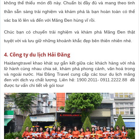
không thể thiếu món đồ này. Chuẩn bị đầy đủ và mang theo tinh
thần sẵn sàng trải nghiệm và khám phá là bạn hoàn toàn có thể
vác ba lô lên và đến với Măng Đen hùng vĩ rồi.
Chúc bạn có chuyến trải nghiệm và khám phá Măng Đen thật
tuyệt vời và lưu giữ những khoảnh khắc đẹp bên thiên nhiên nhé.
4. Công ty du lịch Hải Đăng
Haidangtravel khao khát sự gắn kết giữa các khách hàng với nhà
lữ hành cùng nhau chia sẻ, khám phá phong cảnh, văn hoá trong
và ngoài nước. Hai Đăng Travel cung cấp các tour du lịch măng
đen với dịch vụ chất lượng. Liên hệ:
1900.2011- 0911.2222.88
đề
được tư vấn chi tiết về gói tour