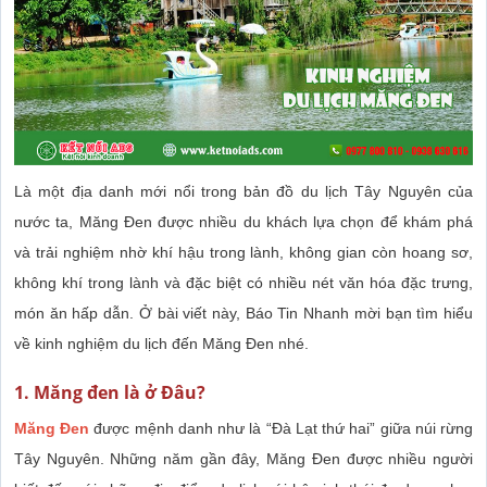
Là một địa danh mới nổi trong bản đồ du lịch Tây Nguyên của
nước ta, Măng Đen được nhiều du khách lựa chọn để khám phá
và trải nghiệm nhờ khí hậu trong lành, không gian còn hoang sơ,
không khí trong lành và đặc biệt có nhiều nét văn hóa đặc trưng,
món ăn hấp dẫn. Ở bài viết này, Báo Tin Nhanh mời bạn tìm hiểu
về kinh nghiệm du lịch đến Măng Đen nhé.
1. Măng đen là ở Đâu?
Măng Đen
được mệnh danh như là “Đà Lạt thứ hai” giữa núi rừng
Tây Nguyên. Những năm gần đây, Măng Đen được nhiều người