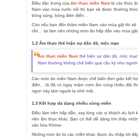
Điều đặc trưng của
ẩm thực miền Nam
là các thức 
Nam vào mùa nước nổi thì bạn sẽ được thưởng thức 
bông súng, bông điên điển…
Còn nếu bạn đến thăm miền Nam vào mùa gặt thì sẽ 
rắn… lại làm nên những món ăn hấp dẫn vào mùa gặt
1.2 Ẩm thực thể hiện sự dân dã, mộc mạc
Ẩm thực miền Nam
thể hiện sự dân dã, mộc mạc
Nam thường không chế biến quá cầu kỳ như người
Các món ăn miền Nam được chế biến đơn giản kết hợp 
điển,…là đã có ngay mâm cơm ấm cúng chiêu đãi thự
ngon này làm người ta nhớ mãi.
1.3 Kết hợp đa dạng nhiều vùng miền
Điều làm nên hấp dẫn, say lòng các vị khách du lịch 
nền ẩm thực khác. Bạn có thể dễ dàng tìm thấy nhữ
văn hóa Khmer.
Những món ăn từ các miền khác được du nhập tới đây