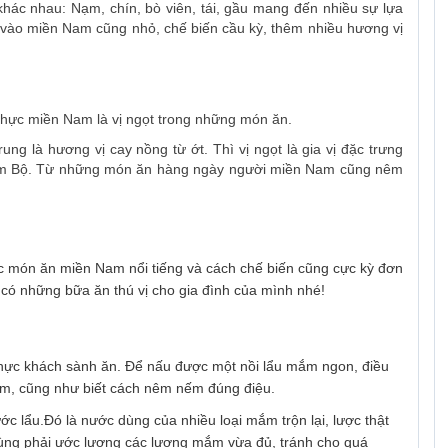
khác nhau: Nạm, chín, bò viên, tái, gầu mang đến nhiều sự lựa
 vào miền Nam cũng nhỏ, chế biến cầu kỳ, thêm nhiều hương vị
thực miền Nam là vị ngọt trong những món ăn.
g là hương vị cay nồng từ ớt. Thì vị ngọt là gia vị đặc trưng
am Bộ. Từ những món ăn hàng ngày người miền Nam cũng nêm
c món ăn miền Nam nổi tiếng và cách chế biến cũng cực kỳ đơn
 có những bữa ăn thú vị cho gia đình của mình nhé!
hực khách sành ăn. Để nấu được một nồi lẩu mắm ngon, điều
mắm, cũng như biết cách nêm nếm đúng điệu.
c lẩu.Đó là nước dùng của nhiều loại mắm trộn lại, lược thật
dùng phải ước lượng các lượng mắm vừa đủ, tránh cho quá