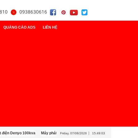
810
0938630616
QUẢNG CÁO ADS
LIÊN HỆ
t
điện
y
yo 100kva
Máy phát điện Cummins 100kva
Máy phát điện Mitsubishi 100k
Friday, 07/08/2026
15:49:05