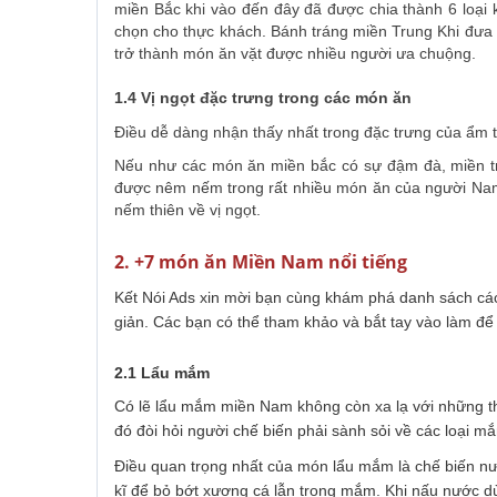
miền Bắc khi vào đến đây đã được chia thành 6 loại 
chọn cho thực khách. Bánh tráng miền Trung Khi đưa
trở thành món ăn vặt được nhiều người ưa chuộng.
1.4 Vị ngọt đặc trưng trong các món ăn
Điều dễ dàng nhận thấy nhất trong đặc trưng của ẩm 
Nếu như các món ăn miền bắc có sự đậm đà, miền trun
được nêm nếm trong rất nhiều món ăn của người N
nếm thiên về vị ngọt.
2. +7 món ăn Miền Nam nổi tiếng
Kết Nói Ads xin mời bạn cùng khám phá danh sách cá
giản. Các bạn có thể tham khảo và bắt tay vào làm để
2.1 Lẩu mắm
Có lẽ lẩu mắm miền Nam không còn xa lạ với những t
đó đòi hỏi người chế biến phải sành sỏi về các loại 
Điều quan trọng nhất của món lẩu mắm là chế biến nướ
kĩ để bỏ bớt xương cá lẫn trong mắm. Khi nấu nước 