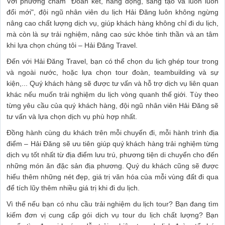
Với phương châm "Đoàn kết, năng động, sáng tạo và luôn luôn
đổi mới", đội ngũ nhân viên du lịch Hải Đăng luôn không ngừng
nâng cao chất lượng dịch vụ, giúp khách hàng không chỉ đi du lịch,
mà còn là sự trải nghiệm, nâng cao sức khỏe tinh thần và an tâm
khi lựa chọn chúng tôi – Hải Đăng Travel.
Đến với Hải Đăng Travel, bạn có thể chọn du lịch ghép tour trong
và ngoài nước, hoặc lựa chọn tour đoàn, teambuilding và sự
kiện,... Quý khách hàng sẽ được tư vấn và hỗ trợ dịch vụ liên quan
khác nếu muốn trải nghiệm du lịch vòng quanh thế giới. Tùy theo
từng yêu cầu của quý khách hàng, đội ngũ nhân viên Hải Đăng sẽ
tư vấn và lựa chọn dịch vụ phù hợp nhất.
Đồng hành cùng du khách trên mỗi chuyến đi, mỗi hành trình địa
điểm – Hải Đăng sẽ ưu tiên giúp quý khách hàng trải nghiệm từng
dịch vụ tốt nhất từ địa điểm lưu trú, phương tiện di chuyển cho đến
những món ăn đặc sản địa phương. Quý du khách cũng sẽ được
hiểu thêm những nét đẹp, giá trị văn hóa của mỗi vùng đất đi qua
để tích lũy thêm nhiều giá trị khi đi du lịch.
Vì thế nếu bạn có nhu cầu trải nghiệm du lịch tour? Bạn đang tìm
kiếm đơn vị cung cấp gói dịch vụ tour du lịch chất lượng? Bạn