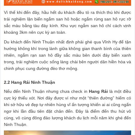
Vì thế khi đến đây, hầu hết du khách đều tỏ ra thích thú khi được
trải nghiệm lặn biển ngắm san hô hoặc ngắm rừng san hô rực rỡ
sắc màu bằng tàu đáy kính. Khu vực ngắm san hô chỉ cách vịnh
khoảng 3km nên cực kỳ an toàn.
Du khách đến Ninh Thuận nhất định phải ghé qua Vĩnh Hy để tận
hưởng không khí trong lành giữa không gian thanh bình của thiên
nhiên, ngắm rạn san hô đầy sắc màu bên dưới đáy biển xanh
trong, trải nghiệm cuộc sống làng chài bên người dân hiền hòa và
chinh phục cung đường đèo thơ mộng.
2.2 Hang Rái Ninh Thuận
Nếu đến Ninh Thuận nhưng chưa check in
Hang Rái
là một điều
cực kỳ thiếu xót. Nơi đây được ví như một “thiên đường” hiếm có
khi sở hữu vẻ đẹp tự nhiên hùng vĩ ấn tượng khiến ai ai cũng ngẩn
ngơ khi lần đầu tiên đặt chân đến. Đây là điểm đến thu hút vô
cùng, vô cùng đông đảo lượng khách du lịch mỗi năm khi ghé đến
Ninh Thuận.