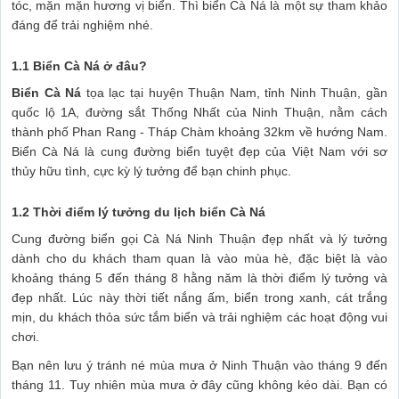
tóc, mặn mặn hương vị biển. Thì biển Cà Ná là một sự tham khảo
đáng để trải nghiệm nhé.
1.1 Biển Cà Ná ở đâu?
Biển Cà Ná
tọa lạc tại huyện Thuận Nam, tỉnh Ninh Thuận, gần
quốc lộ 1A, đường sắt Thống Nhất của Ninh Thuận, nằm cách
thành phố Phan Rang - Tháp Chàm khoảng 32km về hướng Nam.
Biển Cà Ná là cung đường biển tuyệt đẹp của Việt Nam với sơ
thủy hữu tình, cực kỳ lý tưởng để bạn chinh phục.
1.2 Thời điểm lý tưởng du lịch biển Cà Ná
Cung đường biển gọi Cà Ná Ninh Thuận đẹp nhất và lý tưởng
dành cho du khách tham quan là vào mùa hè, đặc biệt là vào
khoảng tháng 5 đến tháng 8 hằng năm là thời điểm lý tưởng và
đẹp nhất. Lúc này thời tiết nắng ấm, biển trong xanh, cát trắng
mịn, du khách thỏa sức tắm biển và trải nghiệm các hoạt động vui
chơi.
Bạn nên lưu ý tránh né mùa mưa ở Ninh Thuận vào tháng 9 đến
tháng 11. Tuy nhiên mùa mưa ở đây cũng không kéo dài. Bạn có