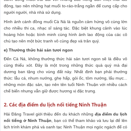
động, tạo nên những hạt muối to-ráo-trắng ngần để cung cấp cho
người người, nhà nhà sử dụng.
Hình ảnh cánh đồng muối Cà Ná là nguồn cảm hứng vô cùng lớn
cho nhiều thi ca, nhạc sĩ sáng tác. Đặc biệt khung cảnh vào lúc
hoàng hôn hoặc bình minh cùng hình ảnh lao động của các cô
chú tạo nên một bức tranh vô cùng đẹp và trân quý.
e) Thưởng thức hải sản tươi ngon
Đến Cà Ná, không thưởng thức hải sản tươi ngon sẽ là điều vô
cùng thiếu xót. Đây là một trong những thức quà quý mà đại
dương ban tặng cho vùng đất này. Nhất định bạn phải thưởng
thức: lẫu cá, nhum nướng, ghẹ hấp, gỏi ốc, tôm nướng, lẩu mực...
những món đặc sản, tạo nên tên tuổi Ninh Thuận với nhiều cách
chế biến nhưng vẫn giữ được hương vị đặc trưng.
2. Các địa điểm du lịch nổi tiếng Ninh Thuận
Hải Đăng Travel giới thiệu đến du khách những
địa điểm du lịch
nổi tiếng ở Ninh Thuận
, bạn có thể tham khảo và lưu lại để lên
lịch trình khám phá và oanh tạc Ninh Thuận mọi ngóc ngách để có