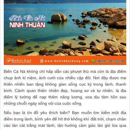
Biển Cà Ná không chỉ hấp dẫn các phượt thủ mà còn là địa điểm
chụp ảnh kỉ niệm, ảnh cưới của nhiều cặp đôi. Nơi đây được mẹ
thiên nhiên ban tặng không gian sống cực kỳ trong lành, thanh
bình. Cảnh quan thiên nhiên đẹp, hoang sơ và tự nhiên, là địa
điểm lý tưởng để nạp thêm năng lượng, xoa dịu tâm hồn sau
những chuỗi ngày sống vội của cuộc sống.
Nếu bạn là tín đồ yêu thích biển? Bạn muốn tìm kiếm một địa
điểm trong lành, bình yên để hít thở không khí đất trời, chạm chân
vào làn cát trắng mát lành, tận hưởng cảm giác làn gió lùa qua