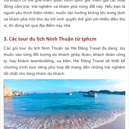
Du khách có thể ghé tham quan vườn quốc gia, tham gia các hoạt
động cắm trại, trải nghiệm và khám phá vùng đất này. Nếu bạn là
người yêu thích thiên nhiên, muốn tận hưởng không khí trong lành
và khám phá một khu dự trữ sinh quyển thế giới với nhiều điều thú
vị, thì đừng bỏ qua địa điểm này nhé.
3. Các tour du lịch Ninh Thuận từ tphcm
Các gói tour du lịch Ninh Thuận tại Hải Đăng Travel đa dạng, tùy
thuộc vào từng đối tượng du khách ghép đoàn, khách đoàn công
ty, hay khách teambuilding, sự kiện, Hải Đăng Traval sẽ thiết kế
chương trình tour riêng phù hợp để mang đến những trải nghiệm
tốt nhất cho từng nhóm du khách.