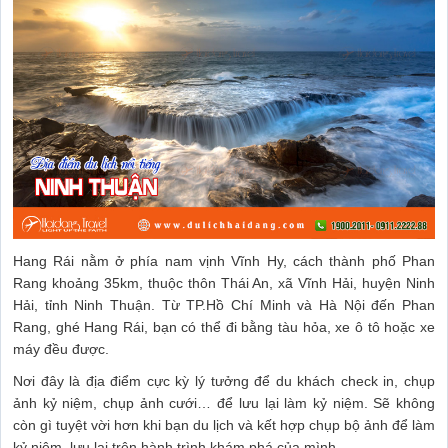
Hang Rái nằm ở phía nam vịnh Vĩnh Hy, cách thành phố Phan
Rang khoảng 35km, thuộc thôn Thái An, xã Vĩnh Hải, huyện Ninh
Hải, tỉnh Ninh Thuận. Từ TP.Hồ Chí Minh và Hà Nội đến Phan
Rang, ghé Hang Rái, bạn có thể đi bằng tàu hỏa, xe ô tô hoặc xe
máy đều được.
Nơi đây là địa điểm cực kỳ lý tưởng để du khách check in, chụp
ảnh kỷ niệm, chụp ảnh cưới… để lưu lại làm kỷ niệm. Sẽ không
còn gì tuyệt vời hơn khi bạn du lịch và kết hợp chụp bộ ảnh để làm
kỷ niệm, lưu lại trên hành trình khám phá của mình.