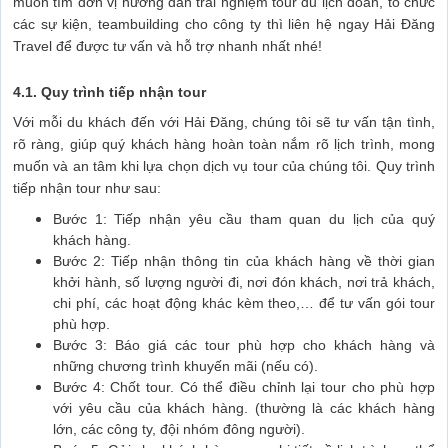
muốn tìm đơn vị hướng dẫn trải nghiệm tour du lịch đoàn, tổ chức
các sự kiện, teambuilding cho công ty thì liên hệ ngay Hải Đăng
Travel để được tư vấn và hỗ trợ nhanh nhất nhé!
4.1. Quy trình tiếp nhận tour
Với mỗi du khách đến với Hải Đăng, chúng tôi sẽ tư vấn tận tình,
rõ ràng, giúp quý khách hàng hoàn toàn nắm rõ lịch trình, mong
muốn và an tâm khi lựa chọn dịch vụ tour của chúng tôi. Quy trình
tiếp nhận tour như sau:
Bước 1: Tiếp nhận yêu cầu tham quan du lịch của quý
khách hàng.
Bước 2: Tiếp nhận thông tin của khách hàng về thời gian
khởi hành, số lượng người đi, nơi đón khách, nơi trả khách,
chi phí, các hoạt động khác kèm theo,… để tư vấn gói tour
phù hợp.
Bước 3: Báo giá các tour phù hợp cho khách hàng và
những chương trình khuyến mãi (nếu có).
Bước 4: Chốt tour. Có thể điều chỉnh lại tour cho phù hợp
với yêu cầu của khách hàng. (thường là các khách hàng
lớn, các công ty, đội nhóm đông người).