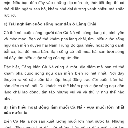
mịn. Nếu bạn đến đây vào những dịp mùa hè, thời tiết đẹp thì có
thể đi lặn ngắm san hô, khám phá đại dương xanh nhiều màu sắc
rực rỡ.
c) Trải nghiệm cuộc sống ngư dân ở Làng Chài
Có thể nói cuộc sống người dân Cà Ná vô cùng dung dị, bình yên
và mộc mạc. Bạn có thể khám phá làng chài, tìm hiểu cuộc sống
ngư dân miền duyên hải Nam Trung Bộ qua nhiều hoạt động đánh
bắt cá, trai đổi mua bán. Bạn cũng có thể mua hải sản tươi sống
tại đây, tìm hiểu cuộc sống của người dân.
Đặc biệt, Cảng biển Cà Ná cũng là một địa điểm mà bạn có thể
khám phá cuộc sống ngư dân miền biển rõ nét nhất. Nơi đây
thuyền ra vô cập bến tấp nập, hoạt động trao đổi buôn bán hải
sản diễn ra sôi nổi. Du khách có thể khám phá cuộc sống ngư dân
làng chài lao động, tần tảo nhưng vui vẻ và thú vị như thế nào
nhé.
d) Tìm hiểu hoạt động làm muối Cà Ná - vựa muối lớn nhất
của nước ta
Biển Cà Ná là nơi sản xuất lượng muối lớn nhất nước ta. Những
cánh đồng muối trải dài với những bác nông dân miệt mài lao