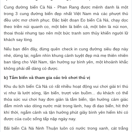
Cung đường biển Cà Ná - Phan Rang được mệnh danh là một
trong 3 cung đường biển đẹp nhất Việt Nam mà các phượt thủ
đều ước mơ chinh phục. Đặc biệt đoạn Eo biển Cà Ná, chạy dọc
theo triền núi quanh co, một bên là biển cả, một bên là núi non,
thoai thoải nhưng tạo nên một bức tranh sơn thủy khiến người lữ
khách say lòng.
Nếu bạn đến đây, đừng quên check in cung đường siêu đẹp này
nhé, dừng lại, ngắm nhìn khung cảnh tuyệt đẹp mà mẹ thiên nhiên
ban tặng cho Việt Nam, tận hưởng sự bình yên, một khoảnh khắc
không phải dễ dàng có được.
b) Tắm biển và tham gia các trò chơi thú vị
Khu du lịch biển Cà Ná có rất nhiều hoạt động vui chơi giải trí thú
vị như là lướt sóng, lặn biển, trượt ván buồm... du khách có thể
thỏa sức vui chơi hay đơn giản là tắm biển, tận hưởng cảm giác
đắm mình vào dòng nước mát trong lành, hay đi dạo biển, hít thở
khí thời, ngắm cảnh và tận hưởng phút giây bình yên hiếm khi có
được của cuộc sống tấp nập ngày nay.
Bãi biển Cà Ná Ninh Thuận luôn có nước trong xanh, cát trắng