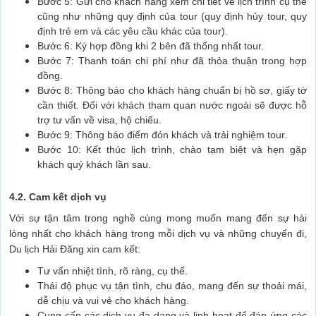
Bước 5: Gửi cho khách hàng xem chi tiết về lịch trình cụ thể
cũng như những quy định của tour (quy định hủy tour, quy
định trẻ em và các yêu cầu khác của tour).
Bước 6: Ký hợp đồng khi 2 bên đã thống nhất tour.
Bước 7: Thanh toán chi phí như đã thỏa thuận trong hợp
đồng.
Bước 8: Thông báo cho khách hàng chuẩn bị hồ sơ, giấy tờ
cần thiết. Đối với khách tham quan nước ngoài sẽ được hỗ
trợ tư vấn về visa, hộ chiếu.
Bước 9: Thông báo điểm đón khách và trải nghiệm tour.
Bước 10: Kết thúc lịch trình, chào tạm biệt và hẹn gặp
khách quý khách lần sau.
4.2. Cam kết dịch vụ
Với sự tận tâm trong nghề cùng mong muốn mang đến sự hài
lòng nhất cho khách hàng trong mỗi dịch vụ và những chuyến đi,
Du lịch Hải Đăng xin cam kết:
Tư vấn nhiệt tình, rõ ràng, cụ thể.
Thái độ phục vụ tận tình, chu đáo, mang đến sự thoải mái,
dễ chịu và vui vẻ cho khách hàng.
Cung cấp các dịch vụ đa dạng và linh hoạt để đáp ứng các