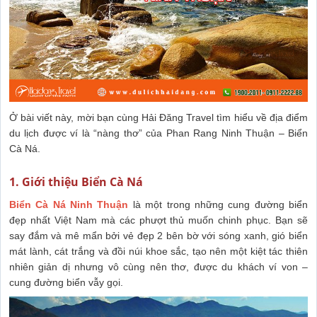
Ở bài viết này, mời bạn cùng Hải Đăng Travel tìm hiểu về địa điểm
du lịch được ví là “nàng thơ” của Phan Rang Ninh Thuận – Biển
Cà Ná.
1. Giới thiệu Biển Cà Ná
Biển Cà Ná Ninh Thuận
là một trong những cung đường biển
đẹp nhất Việt Nam mà các phượt thủ muốn chinh phục. Bạn sẽ
say đắm và mê mẩn bởi vẻ đẹp 2 bên bờ với sóng xanh, gió biển
mát lành, cát trắng và đồi núi khoe sắc, tạo nên một kiệt tác thiên
nhiên giản dị nhưng vô cùng nên thơ, được du khách ví von –
cung đường biển vẫy gọi.