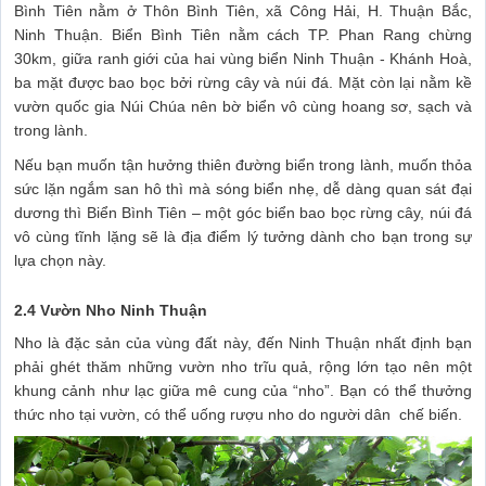
Bình Tiên nằm ở Thôn Bình Tiên, xã Công Hải, H. Thuận Bắc,
Ninh Thuận. Biển Bình Tiên nằm cách TP. Phan Rang chừng
30km, giữa ranh giới của hai vùng biển Ninh Thuận - Khánh Hoà,
ba mặt được bao bọc bởi rừng cây và núi đá. Mặt còn lại nằm kề
vườn quốc gia Núi Chúa nên bờ biển vô cùng hoang sơ, sạch và
trong lành.
Nếu bạn muốn tận hưởng thiên đường biển trong lành, muốn thỏa
sức lặn ngắm san hô thì mà sóng biển nhẹ, dễ dàng quan sát đại
dương thì Biển Bình Tiên – một góc biển bao bọc rừng cây, núi đá
vô cùng tĩnh lặng sẽ là địa điểm lý tưởng dành cho bạn trong sự
lựa chọn này.
2.4 Vườn Nho Ninh Thuận
Nho là đặc sản của vùng đất này, đến Ninh Thuận nhất định bạn
phải ghét thăm những vườn nho trĩu quả, rộng lớn tạo nên một
khung cảnh như lạc giữa mê cung của “nho”. Bạn có thể thưởng
thức nho tại vườn, có thể uống rượu nho do người dân chế biến.