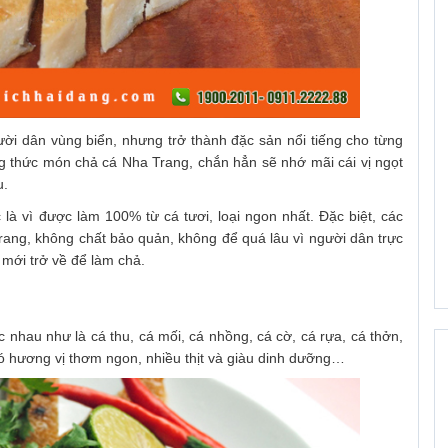
i dân vùng biển, nhưng trở thành đặc sản nổi tiếng cho từng
 thức món chả cá Nha Trang, chắn hẳn sẽ nhớ mãi cái vị ngọt
u.
à vì được làm 100% từ cá tươi, loại ngon nhất. Đặc biệt, các
Trang, không chất bảo quản, không để quá lâu vì người dân trực
a mới trở về để làm chả.
 nhau như là cá thu, cá mối, cá nhồng, cá cờ, cá rựa, cá thởn,
có hương vị thơm ngon, nhiều thịt và giàu dinh dưỡng…