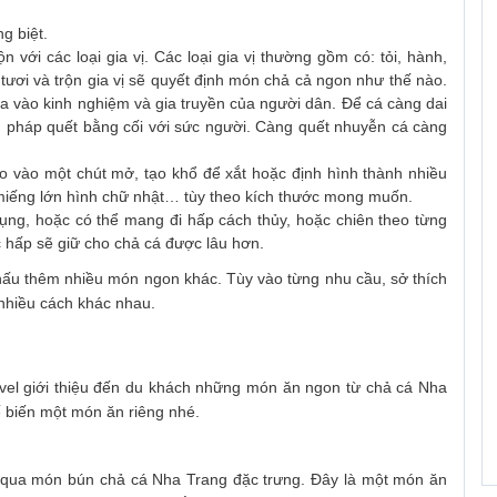
g biệt.
 với các loại gia vị. Các loại gia vị thường gồm có: tỏi, hành,
 tươi và trộn gia vị sẽ quyết định món chả cả ngon như thế nào.
 vào kinh nghiệm và gia truyền của người dân. Để cá càng dai
 pháp quết bằng cối với sức người. Càng quết nhuyễn cá càng
 vào một chút mở, tạo khổ để xắt hoặc định hình thành nhiều
 miếng lớn hình chữ nhật… tùy theo kích thước mong muốn.
ụng, hoặc có thể mang đi hấp cách thủy, hoặc chiên theo từng
 hấp sẽ giữ cho chả cá được lâu hơn.
ấu thêm nhiều món ngon khác. Tùy vào từng nhu cầu, sở thích
nhiều cách khác nhau.
el giới thiệu đến du khách những món ăn ngon từ chả cá Nha
 biến một món ăn riêng nhé.
 qua món bún chả cá Nha Trang đặc trưng. Đây là một món ăn