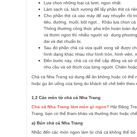
Lựa chọn những loại cá tươi, ngon nhất.
Làm sạch cá, tách xương để lấy phần thịt cá riên
Cho phần thịt cá vào máy để xay nhuyễn rồi trộn
tiêu, đường, muối, bột ngọt... Khâu lựa chọn cá
Thông thường công thức pha trộn hoàn toàn dựa
và thơm ngon thì nhiều người sử dụng phương
dai và đạt chuẩn bị.
Sau đó phần chả cá vừa quết xong sẽ được cho
hình dạng khác nhau như hình tròn, hình viên,
Đến bước này, chả cá có thể cấp đông và sử d
nhu cầu và sở thích của từng người. Chiên hoặc
Chả cá Nha Trang sử dụng để ăn không hoặc có thể n
hoặc gu ăn uống của từng du khách sẽ chế biến theo 
1.2 Các món từ chả cá Nha Trang
Chả cá Nha Trang làm món gì ngon
?
Hải Đăng Trav
Trang, bạn có thể tham khảo và thưởng thức hoặc chế
a) Bún chả cá Nha Trang
Nhắc đến các món ngon làm từ chả cá không thể bỏ