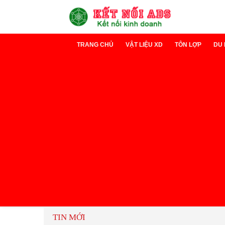
TRANG CHỦ
VẬT LIỆU XD
TÔN LỢP
DU 
Xi măng
Tôn Lạnh
D
Sắt thép
Tôn cách nh
D
TIN MỚI