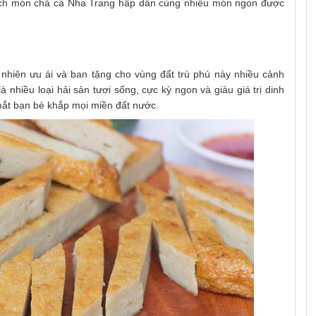
khách món chả cá Nha Trang hấp dẫn cùng nhiều món ngon được
n nhiên ưu ái và ban tặng cho vùng đất trù phú này nhiều cảnh
nhiều loại hải sản tươi sống, cực kỳ ngon và giàu giá trị dinh
mắt bạn bè khắp mọi miền đất nước.