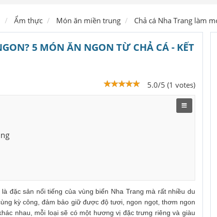
Ship hàng
ủ
Ẩm thực
Món ăn miền trung
Chả cá Nha Trang làm m
GON? 5 MÓN ĂN NGON TỪ CHẢ CÁ - KẾT
5.0/5 (1 votes)
ang
là đặc sản nổi tiếng của vùng biển Nha Trang mà rất nhiều du
cùng kỳ công, đảm bảo giữ được độ tươi, ngon ngọt, thơm ngon
hác nhau, mỗi loại sẽ có một hương vị đặc trưng riêng và giàu