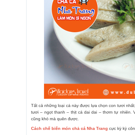
Tất cả những loại cá này được lựa chọn con tươi nhấ
tươi – ngọt thanh – thịt cá dai dai – thơm tự nhiên
cũng khó mà quên được.
Cách chế biến món chả cá Nha Trang
cực kỳ kỳ côn