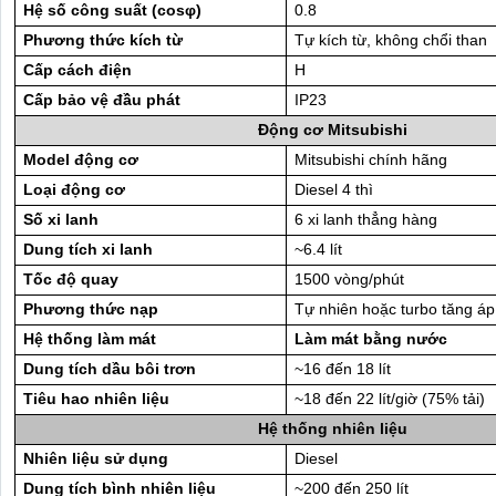
Hệ số công suất (cosφ)
0.8
Phương thức kích từ
Tự kích từ, không chổi than
Cấp cách điện
H
Cấp bảo vệ đầu phát
IP23
Động cơ Mitsubishi
Model động cơ
Mitsubishi chính hãng
Loại động cơ
Diesel 4 thì
Số xi lanh
6 xi lanh thẳng hàng
Dung tích xi lanh
~6.4 lít
Tốc độ quay
1500 vòng/phút
Phương thức nạp
Tự nhiên hoặc turbo tăng áp
Hệ thống làm mát
Làm mát bằng nước
Dung tích dầu bôi trơn
~16 đến 18 lít
Tiêu hao nhiên liệu
~18 đến 22 lít/giờ (75% tải)
Hệ thống nhiên liệu
Nhiên liệu sử dụng
Diesel
Dung tích bình nhiên liệu
~200 đến 250 lít