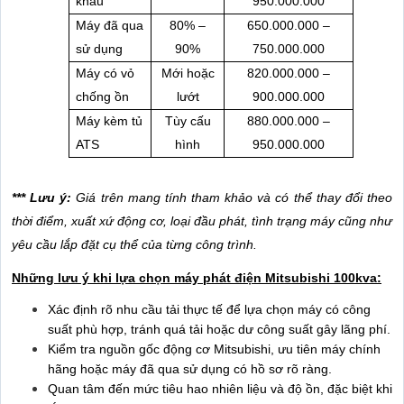
khẩu
950.000.000
Máy đã qua
80% –
650.000.000 –
sử dụng
90%
750.000.000
Máy có vỏ
Mới hoặc
820.000.000 –
chống ồn
lướt
900.000.000
Máy kèm tủ
Tùy cấu
880.000.000 –
ATS
hình
950.000.000
*** Lưu ý:
Giá trên mang tính tham khảo và có thể thay đổi theo
thời điểm, xuất xứ động cơ, loại đầu phát, tình trạng máy cũng như
yêu cầu lắp đặt cụ thể của từng công trình.
Những lưu ý khi lựa chọn máy phát điện Mitsubishi 100kva:
Xác định rõ nhu cầu tải thực tế để lựa chọn máy có công
suất phù hợp, tránh quá tải hoặc dư công suất gây lãng phí.
Kiểm tra nguồn gốc động cơ Mitsubishi, ưu tiên máy chính
hãng hoặc máy đã qua sử dụng có hồ sơ rõ ràng.
Quan tâm đến mức tiêu hao nhiên liệu và độ ồn, đặc biệt khi