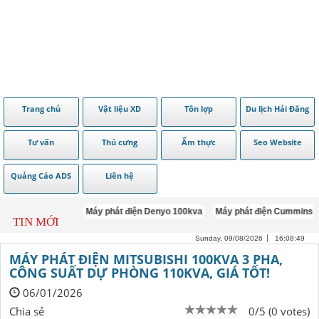
Trang chủ
Vật liệu XD
Tôn lợp
Du lịch Hải Đăng
Tư vấn
Thú cưng
Ẩm thực
Seo Website
Quảng Cáo ADS
Liên hệ
Máy phát điện Denyo 100kva
Máy phát điện Cummins 100
TIN MỚI
Sunday, 09/08/2026
16:08:50
MÁY PHÁT ĐIỆN MITSUBISHI 100KVA 3 PHA,
CÔNG SUẤT DỰ PHÒNG 110KVA, GIÁ TỐT!
06/01/2026
Chia sẻ
0/5 (0 votes)