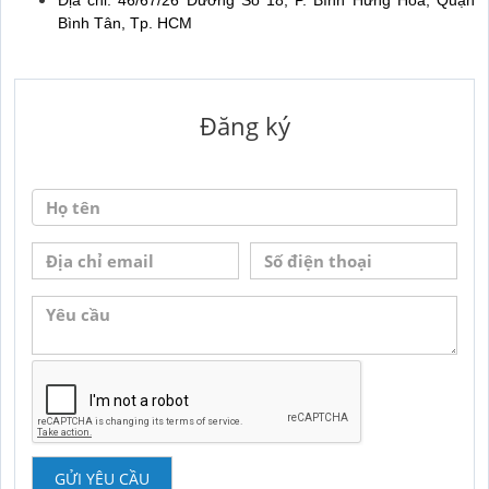
Địa chỉ: 46/67/26 Đường Số 18, P. Bình Hưng Hòa, Quận
Bình Tân, Tp. HCM
Đăng ký
GỬI YÊU CẦU