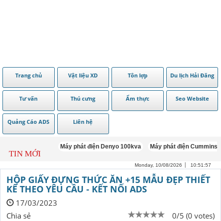
Trang chủ
Vật liệu XD
Tôn lợp
Du lịch Hải Đăng
Tư vấn
Thú cưng
Ẩm thực
Seo Website
Quảng Cáo ADS
Liên hệ
Máy phát điện Denyo 100kva
Máy phát điện Cummins 100kva
TIN MỚI
Monday, 10/08/2026
10:51:59
HỘP GIẤY ĐỰNG THỨC ĂN +15 MẪU ĐẸP THIẾT
KẾ THEO YÊU CẦU - KẾT NỐI ADS
17/03/2023
Chia sẻ
0/5 (0 votes)