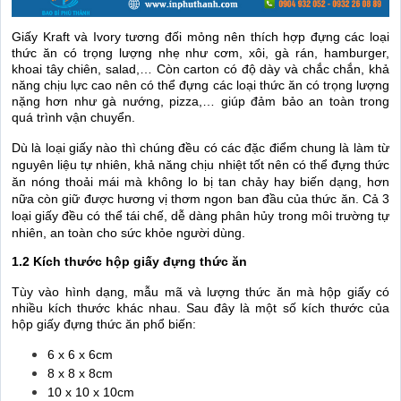
Giấy Kraft và Ivory tương đối mỏng nên thích hợp đựng các loại
thức ăn có trọng lượng nhẹ như cơm, xôi, gà rán, hamburger,
khoai tây chiên, salad,… Còn carton có độ dày và chắc chắn, khả
năng chịu lực cao nên có thể đựng các loại thức ăn có trọng lượng
nặng hơn như gà nướng, pizza,… giúp đảm bảo an toàn trong
quá trình vận chuyển.
Dù là loại giấy nào thì chúng đều có các đặc điểm chung là làm từ
nguyên liệu tự nhiên, khả năng chịu nhiệt tốt nên có thể đựng thức
ăn nóng thoải mái mà không lo bị tan chảy hay biến dạng, hơn
nữa còn giữ được hương vị thơm ngon ban đầu của thức ăn. Cả 3
loại giấy đều có thể tái chế, dễ dàng phân hủy trong môi trường tự
nhiên, an toàn cho sức khỏe người dùng.
1.2 Kích thước hộp giấy đựng thức ăn
Tùy vào hình dạng, mẫu mã và lượng thức ăn mà hộp giấy có
nhiều kích thước khác nhau. Sau đây là một số kích thước của
hộp giấy đựng thức ăn phổ biến:
6 x 6 x 6cm
8 x 8 x 8cm
10 x 10 x 10cm