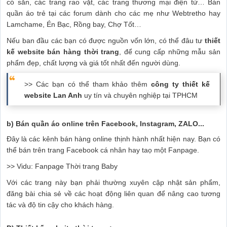
có sẵn, các trang rao vặt, các trang thương mại điện tử… Bán
quần áo trẻ tại các forum dành cho các mẹ như Webtretho hay
Lamchame, Én Bạc, Rồng bay, Chợ Tốt…
Nếu ban đầu các bạn có được nguồn vốn lớn, có thể đâu tư
thiết
kế website bán hàng thời trang
, để cung cấp những mẫu sản
phẩm đẹp, chất lượng và giá tốt nhất đến người dùng.
>> Các bạn có thể tham khảo thêm
công ty thiết kế
website Lan Anh
uy tín và chuyên nghiệp tại TPHCM
b) Bán quần áo online trên Facebook, Instagram, ZALO...
Đây là các kênh bán hàng online thịnh hành nhất hiện nay. Bạn có
thể bán trên trang Facebook cá nhân hay taọ một Fanpage.
>> Vidu: Fanpage Thời trang Baby
Với các trang này bạn phải thường xuyên cập nhật sản phẩm,
đăng bài chia sẻ về các hoạt động liên quan để nâng cao tương
tác và độ tin cậy cho khách hàng.