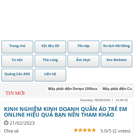
Trang chủ
Vật liệu XD
Tôn lợp
Du lịch Hải Đăng
Tư vấn
Thú cưng
Ẩm thực
Seo Website
Quảng Cáo ADS
Liên hệ
Máy phát điện Denyo 100kva
Máy phát điện Cummins
TIN MỚI
Saturday, 08/08/2026
14:40:43
KINH NGHIỆM KINH DOANH QUẦN ÁO TRẺ EM
ONLINE HIỆU QUẢ BẠN NÊN THAM KHẢO
21/02/2023
Chia sẻ
5.0/5 (2 votes)