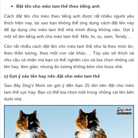
Đặt tên cho mèo tam thể theo tiếng anh
Cách đặt tên cho mèo theo tiếng anh được rất nhiều người yêu
thích hiện nay, tại sao bạn không thể ứng dụng cách đặt tên này
để áp dụng cho mèo tam thể nhà mình đúng không nào. Gợi ý
một số tên tiếng anh cho mèo tam thể: Milo, bi, xu, sam, Tendy….
Còn rất nhiều cách đặt tên cho mèo tam thể như là theo món ăn,
theo thần tượng, theo một con vật khác…. Tùy vào sở thích và
nhu cầu cá nhân mà bạn có thể nghiên cứu và lựa chọn những cái
tên hay, đơn giản, nhưng ấn tượng không kém cho boss nhé.
c) Gợi ý các tên hay nên đặt cho mèo tam thể
Sau đây Dog’s Mom xin gợi ý đến bạn 25 tên nên đặt cho mèo
tam thể cực hay. Bạn có thể lựa chọn một trong những cái tên bên
dưới nhé.