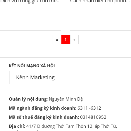
Dịch vụ trông giữ chó mèo tphcm
Cách nhận biết chó poodle thuần chủng
«
1
»
KẾT NỐI MẠNG XÃ HỘI
Kênh Marketing
Quản lý nội dung:
Nguyễn Minh Đệ
Mã ngành đăng ký kinh doanh:
6311 -6312
Mã số thuế đăng ký kinh doanh:
0314816952
Địa chỉ:
41/7 D đường Thới Tam Thôn 12, ấp Thới Tứ,