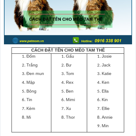
CÁCH ĐẶT TÊN CHO MÈO TAM THỂ
Đốm
Gấu
Josie
Trắng
Bư
Jack
Đen mun
Tom
Katie
Mập
Rex
Ken
Bông
Ben
Ella
Tin
Mimi
Kin
Kèm
Xu
Ellie
Mi
Thor
Annie
Min