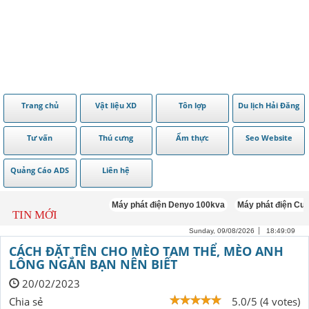
Trang chủ
Vật liệu XD
Tôn lợp
Du lịch Hải Đăng
Tư vấn
Thú cưng
Ẩm thực
Seo Website
Quảng Cáo ADS
Liên hệ
Máy phát điện Denyo 100kva
Máy phát điện Cummins
TIN MỚI
Sunday, 09/08/2026
18:49:10
CÁCH ĐẶT TÊN CHO MÈO TAM THỂ, MÈO ANH
LÔNG NGẮN BẠN NÊN BIẾT
20/02/2023
Chia sẻ
5.0/5 (4 votes)