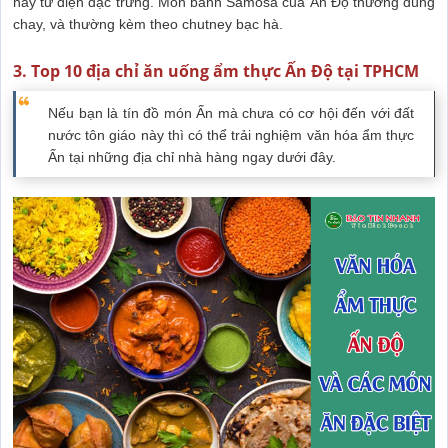
hay tứ diện đặc trưng. Món bánh Samosa của Ấn Độ thường dùng
chay, và thường kèm theo chutney bạc hà.
3. Top 10 địa chỉ ăn uống ẩm thực Ấn Độ tại TPHCM
Nếu bạn là tín đồ món Ấn mà chưa có cơ hội đến với đất
nước tôn giáo này thì có thể trải nghiệm văn hóa ẩm thực
Ấn tại những địa chỉ nhà hàng ngay dưới đây.