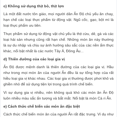
c) Không sử dụng thịt bò, thịt lợn
Là một đất nước tôn giáo, mọi người dân Ấn Độ chủ yếu ăn chay,
hạn chế các loại thực phẩm từ động vật. Ngũ cốc, gạo, bột mì là
loại thực phẩm ưu tiên.
Thực phẩm sử dụng từ động vật chủ yếu là thịt cừu, dê, gà và các
loại hải sản nhưng cũng rất hạn chế. Những món ăn này thường
là sự du nhập và chịu sự ảnh hưởng sâu sắc của các nền ẩm thực
khác, nổi bật nhất là các nước Tây Á, Đông Âu...
d) Thiên đường của các loại gia vị
Ấn Độ được mệnh danh là thiên đường của các loại gia vị. Hầu
như trong mọi món ăn của người Ấn đều là sự tổng hợp của rất
hiều loại gia vị khác nhau. Các loại gia vị thường được phơi khô và
ghiền nhỏ để sử dụng tiện lợi trong quá trình chế biến.
Vì sự dụng gia vị nhiều, nên không quá khó các món ăn Ấn Độ
luôn nhiều màu sắc ấn tượng và bắt mắt. Nổi bật là món Cà ri Ấn.
e) Cách thức chế biến các món ăn đặc biệt
Cách thức chế biến món ăn của người Ấn rất đặc trưng. Ví dụ như