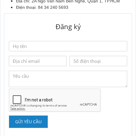
Địa chỉ: 2A Ngô Văn Năm Bến Nghé, Quận 1, TP.HCM
Điện thoại: 84 34 240 5693
Đăng ký
GỬI YÊU CẦU