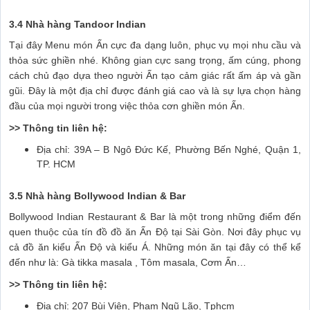
3.4 Nhà hàng Tandoor Indian
Tại đây Menu món Ấn cực đa dạng luôn, phục vụ mọi nhu cầu và
thỏa sức ghiền nhé. Không gian cực sang trọng, ấm cúng, phong
cách chủ đạo dựa theo người Ấn tạo cảm giác rất ấm áp và gần
gũi. Đây là một địa chỉ được đánh giá cao và là sự lựa chọn hàng
đầu của mọi người trong việc thỏa cơn ghiền món Ấn.
>> Thông tin liên hệ:
Địa chỉ: 39A – B Ngô Đức Kế, Phường Bến Nghé, Quận 1,
TP. HCM
3.5 Nhà hàng Bollywood Indian & Bar
Bollywood Indian Restaurant & Bar là một trong những điểm đến
quen thuộc của tín đồ đồ ăn Ấn Độ tại Sài Gòn. Nơi đây phục vụ
cả đồ ăn kiểu Ấn Độ và kiểu Á. Những món ăn tại đây có thể kể
đến như là: Gà tikka masala , Tôm masala, Cơm Ấn…
>> Thông tin liên hệ:
Địa chỉ: 207 Bùi Viện, Phạm Ngũ Lão, Tphcm