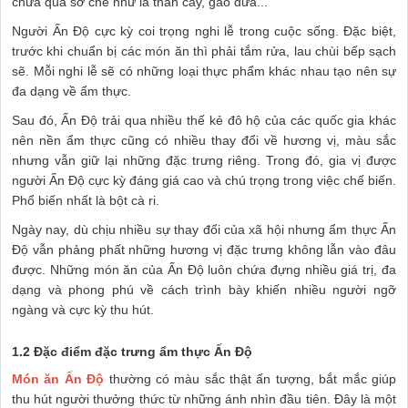
chưa qua sơ chế như là thân cây, gáo dừa...
Người Ấn Độ cực kỳ coi trọng nghi lễ trong cuộc sống. Đặc biệt,
trước khi chuẩn bị các món ăn thì phải tắm rửa, lau chùi bếp sạch
sẽ. Mỗi nghi lễ sẽ có những loại thực phẩm khác nhau tạo nên sự
đa dạng về ẩm thực.
Sau đó, Ấn Độ trải qua nhiều thế kẻ đô hộ của các quốc gia khác
nên nền ẩm thực cũng có nhiều thay đổi về hương vị, màu sắc
nhưng vẫn giữ lại những đặc trưng riêng. Trong đó, gia vị được
người Ấn Độ cực kỳ đáng giá cao và chú trọng trong việc chế biến.
Phổ biến nhất là bột cà ri.
Ngày nay, dù chịu nhiều sự thay đổi của xã hội nhưng ẩm thực Ấn
Độ vẫn phảng phất những hương vị đặc trưng không lẫn vào đâu
được. Những món ăn của Ấn Độ luôn chứa đựng nhiều giá trị, đa
dạng và phong phú về cách trình bày khiến nhiều người ngỡ
ngàng và cực kỳ thu hút.
1.2 Đặc điểm đặc trưng ẩm thực Ấn Độ
Món ăn Ấn Độ
thường có màu sắc thật ấn tượng, bắt mắc giúp
thu hút người thưởng thức từ những ánh nhìn đầu tiên. Đây là một