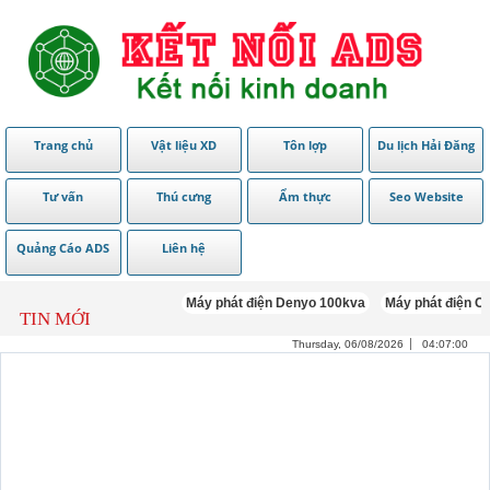
Trang chủ
Vật liệu XD
Tôn lợp
Du lịch Hải Đăng
Tư vấn
Thú cưng
Ẩm thực
Seo Website
Quảng Cáo ADS
Liên hệ
Máy phát điện Denyo 100kva
Máy phát điện Cummin
TIN MỚI
Thursday, 06/08/2026
04:07:02