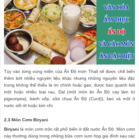
Tùy vào từng vùng miền của Ấn Độ món Thali sẽ được chế biến
thêm bớt nhiều nguyên liệu khác nhưng những nguyên liệu đặc
trưng không thể thiếu là mì chính hoặc gạo, được bao quanh bởi
một hoặc nhiều loại rau, Dal (một món ăn Ấn Độ cay làm từ
pigeonpea), bánh xốp, sữa chua Ấn Độ (Curd)), kẹo và một ít
nước sốt ớt hoặc kim chi.
2.3 Món Cơm Biryani
Biryani
là món cơm trộn rất phổ biến ở đất nước Ấn Độ. Món cơm
này thường dùng trong những bữa cơm sum họp gia đình sau các