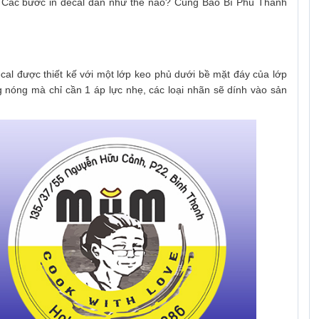
gì? Các bước in decal dán như thế nào? Cùng Bao Bì Phú Thành
ecal được thiết kế với một lớp keo phủ dưới bề mặt đáy của lớp
 nóng mà chỉ cần 1 áp lực nhẹ, các loại nhãn sẽ dính vào sản