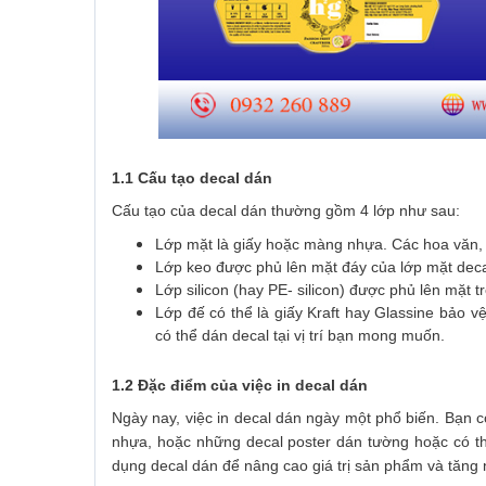
1.1 Cấu tạo decal dán
Cấu tạo của decal dán thường gồm 4 lớp như sau:
Lớp mặt là giấy hoặc màng nhựa. Các hoa văn, họ
Lớp keo được phủ lên mặt đáy của lớp mặt deca
Lớp silicon (hay PE- silicon) được phủ lên mặt 
Lớp đế có thể là giấy Kraft hay Glassine bảo v
có thể dán decal tại vị trí bạn mong muốn.
1.2 Đặc điểm của việc in decal dán
Ngày nay, việc in decal dán ngày một phổ biến. Bạn 
nhựa, hoặc những decal poster dán tường hoặc có th
dụng decal dán để nâng cao giá trị sản phẩm và tăng 