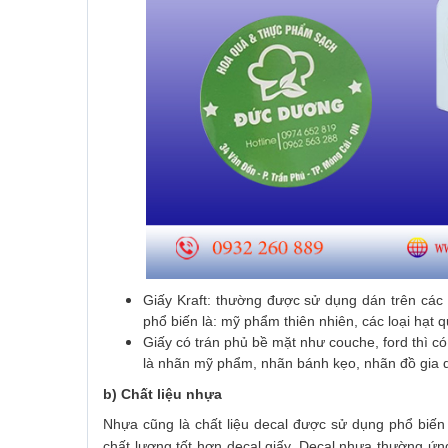
Giấy Kraft: thường được sử dụng dán trên các 
phổ biến là: mỹ phẩm thiên nhiên, các loại hạt qu
Giấy có trán phủ bề mặt như couche, ford thì c
là nhãn mỹ phẩm, nhãn bánh kẹo, nhãn đồ gia 
b) Chất liệu nhựa
Nhựa cũng là chất liệu decal được sử dụng phổ biến 
chất lượng tốt hơn decal giấy. Decal nhựa thường ứ