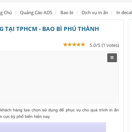
Ship hàng
ng Chủ
Quảng Cáo ADS
Bao bì
Dịch vụ in ấn
In deca
G TẠI TPHCM - BAO BÌ PHÚ THÀNH
5.0/5 (1 votes)
u khách hàng lựa chọn sử dụng để phục vụ cho quá trình in ấn
án cực kỳ phổ biến hiện nay.