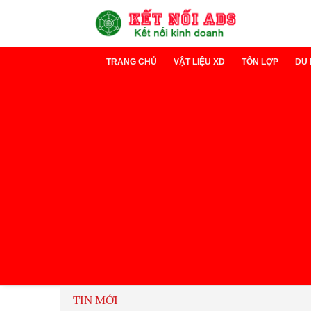
TRANG CHỦ
VẬT LIỆU XD
TÔN LỢP
DU 
Xi măng
Tôn Lạnh
D
Sắt thép
Tôn cách nh
D
TIN MỚI