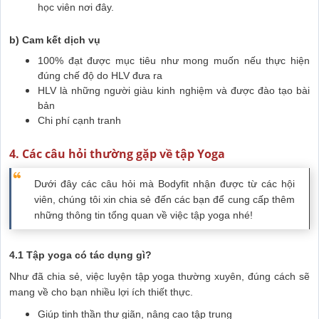
học viên nơi đây.
b) Cam kết dịch vụ
100% đạt được mục tiêu như mong muốn nếu thực hiện
đúng chế độ do HLV đưa ra
HLV là những người giàu kinh nghiệm và được đào tạo bài
bản
Chi phí cạnh tranh
4. Các câu hỏi thường gặp về tập Yoga
Dưới đây các câu hỏi mà Bodyfit nhận được từ các hội
viên, chúng tôi xin chia sẻ đến các bạn để cung cấp thêm
những thông tin tổng quan về việc tập yoga nhé!
4.1 Tập yoga có tác dụng gì?
Như đã chia sẻ, việc luyện tập yoga thường xuyên, đúng cách sẽ
mang về cho bạn nhiều lợi ích thiết thực.
Giúp tinh thần thư giãn, nâng cao tập trung