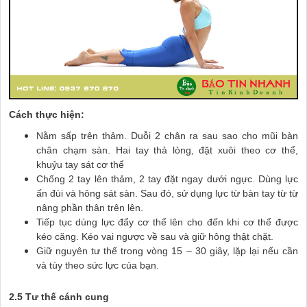
Cách thực hiện:
Nằm sấp trên thảm. Duỗi 2 chân ra sau sao cho mũi bàn
chân chạm sàn. Hai tay thả lỏng, đặt xuôi theo cơ thể,
khuỷu tay sát cơ thể
Chống 2 tay lên thảm, 2 tay đặt ngay dưới ngực. Dùng lực
ấn đùi và hông sát sàn. Sau đó, sử dụng lực từ bàn tay từ từ
nâng phần thân trên lên.
Tiếp tục dùng lực đẩy cơ thể lên cho đến khi cơ thể được
kéo căng. Kéo vai ngược về sau và giữ hông thật chặt.
Giữ nguyên tư thế trong vòng 15 – 30 giây, lặp lại nếu cần
và tùy theo sức lực của bạn.
2.5 Tư thế cánh cung