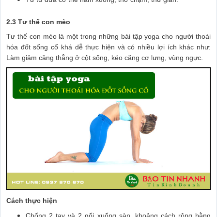
2.3 Tư thế con mèo
Tư thế con mèo là một trong những bài tập yoga cho người thoái
hóa đốt sống cổ khá dễ thực hiện và có nhiều lợi ích khác như:
Làm giảm căng thẳng ở cột sống, kéo căng cơ lưng, vùng ngực.
Cách thực hiện
Chống 2 tay và 2 gối xuống sàn, khoảng cách rộng bằng