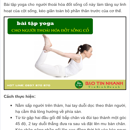
Bài tập yoga cho người thoái hóa đốt sống cổ này làm tăng sự linh
hoạt của cột sống, kéo giãn toàn bộ phần thân trước của cơ thể.
Cách thực hiện:
Nằm sấp người trên thảm, hai tay duỗi dọc theo thân người,
hạ cằm thả lỏng hướng về phía sàn.
Từ từ gập hai đầu gối để bắp chân và đùi tạo thành một góc
45 độ, 2 tay duỗi thẳng đưa ra sau và đặt lên mu bàn chân.
Kéo chân nâng phần gối lên cao đồng thời hít vào kéo ngực