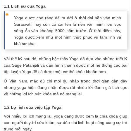
1.1 Lịch sử của Yoga
Yoga được cho rằng đã ra đời ở thời đại nền văn minh
Sarasvati, hay còn có cái tên là nền văn minh lưu vực
sông Ấn vào khoảng 5000 năm trước. Ở thời điểm này,
Yoga được xem như một hình thức phục vụ tâm linh và
khá sơ khai.
Vài thế kỷ sau đó, những bậc thầy Yoga đã dựa vào những triết lý
của Sage Patanjali và dần hình thành được một hệ thống các bài
tập luyện Yoga để có được một cơ thể khỏe khoắn hơn.
Ở Việt Nam, mặc dù chỉ mới du nhập trong thời gian gần đây
nhưng yoga hiện đang nhận được rất nhiều lời đánh giá tích cực
về những lợi ích sức khỏe mà nó mang lại.
1.2 Lợi ích của việc tập Yoga
Với nhiều lợi ích mang lại, yoga đang được xem là chìa khóa giúp
con người duy trì sức khỏe, sự dẻo dai linh hoạt cùng cùng sự trẻ
trung mỗi ngày.