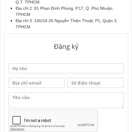
Q.7. TPHCM
Địa chỉ 2: 81 Phan Đình Phùng, P.17, Q. Phú Nhuận,
TPHCM
Địa chỉ 3: 145/24-26 Nguyễn Thiện Thuật, P1, Quận 3,
TPHCM
Đăng ký