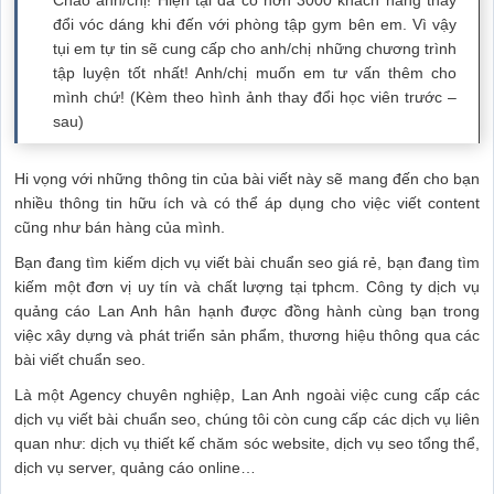
Chào anh/chị! Hiện tại đã có hơn 3000 khách hàng thay
đổi vóc dáng khi đến với phòng tập gym bên em. Vì vậy
tụi em tự tin sẽ cung cấp cho anh/chị những chương trình
tập luyện tốt nhất! Anh/chị muốn em tư vấn thêm cho
mình chứ! (Kèm theo hình ảnh thay đổi học viên trước –
sau)
Hi vọng với những thông tin của bài viết này sẽ mang đến cho bạn
nhiều thông tin hữu ích và có thể áp dụng cho việc viết content
cũng như bán hàng của mình.
Bạn đang tìm kiếm dịch vụ viết bài chuẩn seo giá rẻ, bạn đang tìm
kiếm một đơn vị uy tín và chất lượng tại tphcm. Công ty dịch vụ
quảng cáo Lan Anh hân hạnh được đồng hành cùng bạn trong
việc xây dựng và phát triển sản phẩm, thương hiệu thông qua các
bài viết chuẩn seo.
Là một Agency chuyên nghiệp, Lan Anh ngoài việc cung cấp các
dịch vụ viết bài chuẩn seo, chúng tôi còn cung cấp các dịch vụ liên
quan như: dịch vụ thiết kế chăm sóc website, dịch vụ seo tổng thể,
dịch vụ server, quảng cáo online…