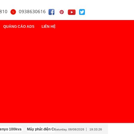
810
0938630616
QUẢNG CÁO ADS
LIÊN HỆ
t
điện
y
0kva
Máy phát điện Cummins 100kva
Máy phát điện Mitsubishi 100kva
Saturday, 08/08/2026
19:33:28