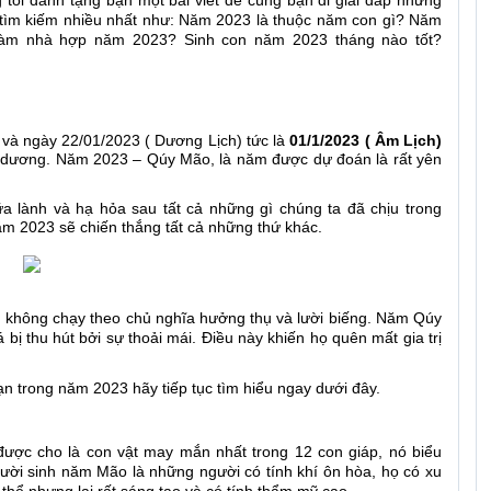
tôi dành tặng bạn một bài viết để cùng bạn đi giải đáp những
tìm kiếm nhiều nhất như: Năm 2023 là thuộc năm con gì? Năm
làm nhà hợp năm 2023? Sinh con năm 2023 tháng nào tốt?
 và ngày 22/01/2023 ( Dương Lịch) tức là
01/1/2023 ( Âm Lịch)
ch dương. Năm 2023 – Qúy Mão, là năm được dự đoán là rất yên
a lành và hạ hỏa sau tất cả những gì chúng ta đã chịu trong
năm 2023 sẽ chiến thắng tất cả những thứ khác.
n không chạy theo chủ nghĩa hưởng thụ và lười biếng. Năm Qúy
 thu hút bởi sự thoải mái. Điều này khiến họ quên mất gia trị
ạn trong năm 2023 hãy tiếp tục tìm hiểu ngay dưới đây.
ợc cho là con vật may mắn nhất trong 12 con giáp, nó biểu
ười sinh năm Mão là những người có tính khí ôn hòa, họ có xu
hể nhưng lại rất sáng tạo và có tính thẩm mỹ cao.