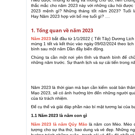
Hiểu được những lo lắng và mong chờ đó, nên chúng 
thắc mắc cho năm 2023 này với những câu hỏi được 
2023 mệnh gì? Những tháng tốt năm 2023? Tuổi 
Hay Năm 2023 hợp với bố mẹ tuổi gì
? ....
1. Tổng quan về năm 2023
Năm 2023
bắt đầu từ 1/1/2022 ( Tết Tây) Dương Lịch
mừng 1 tết và kết thúc vào ngày 09/02/2024 theo lị
bình sau một năm Dần đầy biến động.
Chúng ta cần một nơi yên tĩnh và thanh bình để chữ
những năm trước. Sự thanh lịch và sự cải tiến trong 
Năm 2023 là thời gian mà bạn cần kiểm soát bản thâ
Mạo 2023, sẽ có ảnh hưởng lớn đến những người quá bị
của từ trách nhiệm.
Để cụ thể và giải đáp phần nào bí mật tương lai của b
1.1
Năm 2023 là năm con gì
Năm 2023 là năm Qúy Mão
là năm con Mèo. Mèo đư
tượng cho sự tha thứ, bao dung và vẻ đẹp. Những ng
hướng tránh những cuộc tranh cải và đấu đá nhất có t