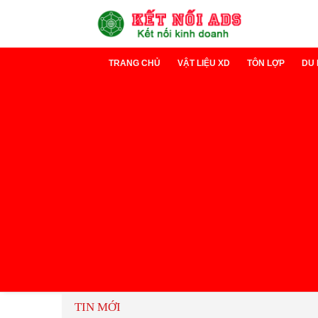
TRANG CHỦ
VẬT LIỆU XD
TÔN LỢP
DU 
Xi măng
Tôn Lạnh
D
Sắt thép
Tôn cách nh
D
TIN MỚI